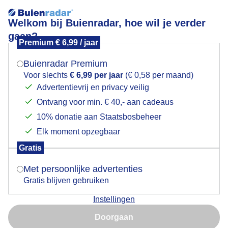
Welkom bij Buienradar, hoe wil je verder
gaan?
Premium € 6,99 / jaar
Mogen we je locatie gebruiken voor het
Lees meer.
weer?
Buienradar Premium
Flinke opklaringen
Voor slechts
€ 6,99 per jaar
(€ 0,58 per maand)
Advertentievrij en privacy veilig
Ontvang voor min. € 40,- aan cadeaus
Indien je hier nog geen akkoord op hebt gegeven,
verschijnt er zo een pop-up uit je browser waarin
10% donatie aan Staatsbosbeheer
deze toestemming gevraagd wordt.
Elk moment opzegbaar
Gratis
Is goed, toon de popup
Met persoonlijke advertenties
Gratis blijven gebruiken
Instellingen
Nu niet, misschien later
In loop van de ochtend klaart het op en is er meer zon
Doorgaan
en blauwe lucht
Gebruik je Safari en wil je niet elke dag deze pop-up zien?