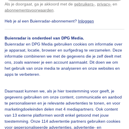
Als je doorgaat, ga je akkoord met de
gebruikers-
,
privacy-
en
Klik
hier
om dit aan te passen
abonnementsvoorwaarden
.
Door: Toon Boons
Gemaakt: 20-04-2026, 28x bekeken
Heb je al een Buienradar-abonnement?
Inloggen
Buienradar is onderdeel van DPG Media.
Zonnig
Seringenboom
Blauwelucht
Buienradar en DPG Media gebruiken cookies om informatie over
je apparaat, locatie, browser en surfgedrag te verzamelen. Deze
informatie combineren we met de gegevens die je zelf deelt met
ons, zoals wanneer je een account aanmaakt. Dit doen we om
Bekijk slideshow
het gebruik van onze media te analyseren en onze websites en
apps te verbeteren.
Daarnaast kunnen we, als je hier toestemming voor geeft, je
gegevens gebruiken om onze content, communicatie en aanbod
Een moment geduld aub...
te personaliseren en je relevante advertenties te tonen, en voor
marketingdoeleinden delen met 4 mediapartners. Ook content
van 13 externe platformen wordt enkel getoond met jouw
toestemming. Onze 114 advertentie partners gebruiken cookies
voor gepersonaliseerde advertenties, advertentie- en