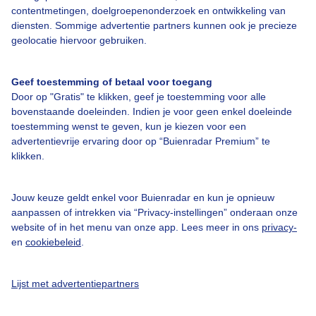
contentmetingen, doelgroepenonderzoek en ontwikkeling van
diensten. Sommige advertentie partners kunnen ook je precieze
geolocatie hiervoor gebruiken.
Over Buienradar
Geef toestemming of betaal voor toegang
Bedrijfsgegevens
Door op "Gratis" te klikken, geef je toestemming voor alle
Veelgestelde vragen
bovenstaande doeleinden. Indien je voor geen enkel doeleinde
toestemming wenst te geven, kun je kiezen voor een
Contact
advertentievrije ervaring door op “Buienradar Premium” te
Toegankelijkheid
klikken.
Gebruikersvoorwaarden
Jouw keuze geldt enkel voor Buienradar en kun je opnieuw
Adverteren
aanpassen of intrekken via “Privacy-instellingen” onderaan onze
website of in het menu van onze app. Lees meer in ons
privacy-
Buienradar Team
en
cookiebeleid
.
Privacy beleid
Cookie beleid
Lijst met advertentiepartners
Privacy instellingen