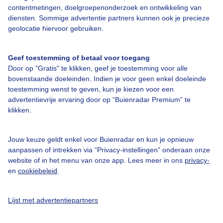
contentmetingen, doelgroepenonderzoek en ontwikkeling van
diensten. Sommige advertentie partners kunnen ook je precieze
Bedrijfsgegevens
geolocatie hiervoor gebruiken.
Veelgestelde vragen
Geef toestemming of betaal voor toegang
Contact
Door op "Gratis" te klikken, geef je toestemming voor alle
Toegankelijkheid
bovenstaande doeleinden. Indien je voor geen enkel doeleinde
toestemming wenst te geven, kun je kiezen voor een
Gebruikersvoorwaarden
advertentievrije ervaring door op “Buienradar Premium” te
klikken.
Adverteren
Buienradar Team
Jouw keuze geldt enkel voor Buienradar en kun je opnieuw
Privacy beleid
aanpassen of intrekken via “Privacy-instellingen” onderaan onze
website of in het menu van onze app. Lees meer in ons
privacy-
Cookie beleid
en
cookiebeleid
.
Privacy instellingen
Gratis weerdata
Lijst met advertentiepartners
@BuienradarNL