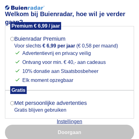
Welkom bij Buienradar, hoe wil je verder
gaan?
Premium € 6,99 / jaar
Mogen we je locatie gebruiken voor het
Maandag wasdag!
weer?
Buienradar Premium
Voor slechts
€ 6,99 per jaar
(€ 0,58 per maand)
Advertentievrij en privacy veilig
Ontvang voor min. € 40,- aan cadeaus
Indien je hier nog geen akkoord op hebt gegeven,
verschijnt er zo een pop-up uit je browser waarin
10% donatie aan Staatsbosbeheer
deze toestemming gevraagd wordt.
Elk moment opzegbaar
Gratis
Is goed, toon de popup
Met persoonlijke advertenties
Gratis blijven gebruiken
Zojuist
Instellingen
Nu niet, misschien later
Door: Dilia van Zon
Gemaakt: 20-04-2026, 33x bekeken
Doorgaan
Gebruik je Safari en wil je niet elke dag deze pop-up zien?