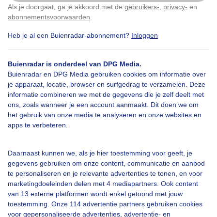
Als je doorgaat, ga je akkoord met de
gebruikers-
,
privacy-
en
Klik
hier
om dit aan te passen
abonnementsvoorwaarden
.
Heb je al een Buienradar-abonnement?
Inloggen
Waslijn
Bewolking
Buienradar is onderdeel van DPG Media.
Buienradar en DPG Media gebruiken cookies om informatie over
Bekijk slideshow
je apparaat, locatie, browser en surfgedrag te verzamelen. Deze
informatie combineren we met de gegevens die je zelf deelt met
ons, zoals wanneer je een account aanmaakt. Dit doen we om
het gebruik van onze media te analyseren en onze websites en
apps te verbeteren.
Een moment geduld aub...
Daarnaast kunnen we, als je hier toestemming voor geeft, je
gegevens gebruiken om onze content, communicatie en aanbod
te personaliseren en je relevante advertenties te tonen, en voor
marketingdoeleinden delen met 4 mediapartners. Ook content
van 13 externe platformen wordt enkel getoond met jouw
toestemming. Onze 114 advertentie partners gebruiken cookies
voor gepersonaliseerde advertenties, advertentie- en
Over Buienradar