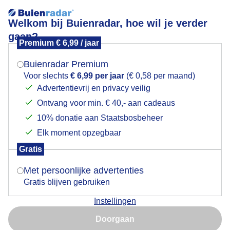
Welkom bij Buienradar, hoe wil je verder
gaan?
Premium € 6,99 / jaar
Mogen we je locatie gebruiken voor het
Schuim massa waaien op het strand Wandelen Surfen
weer?
Buienradar Premium
Voor slechts
€ 6,99 per jaar
(€ 0,58 per maand)
Advertentievrij en privacy veilig
Ontvang voor min. € 40,- aan cadeaus
Indien je hier nog geen akkoord op hebt gegeven,
verschijnt er zo een pop-up uit je browser waarin
10% donatie aan Staatsbosbeheer
deze toestemming gevraagd wordt.
Elk moment opzegbaar
Gratis
Is goed, toon de popup
Met persoonlijke advertenties
Gratis blijven gebruiken
Instellingen
Nu niet, misschien later
Door: JOHN dalhuijsen
Gemaakt: 12-04-2026, 8x bekeken
Doorgaan
Gebruik je Safari en wil je niet elke dag deze pop-up zien?