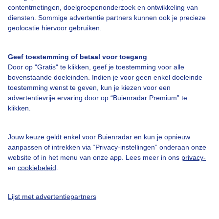
Veelgestelde vragen
contentmetingen, doelgroepenonderzoek en ontwikkeling van
diensten. Sommige advertentie partners kunnen ook je precieze
Contact
geolocatie hiervoor gebruiken.
Toegankelijkheid
Gebruikersvoorwaarden
Geef toestemming of betaal voor toegang
Door op "Gratis" te klikken, geef je toestemming voor alle
Adverteren
bovenstaande doeleinden. Indien je voor geen enkel doeleinde
toestemming wenst te geven, kun je kiezen voor een
Buienradar Team
advertentievrije ervaring door op “Buienradar Premium” te
Privacy beleid
klikken.
Cookie beleid
Jouw keuze geldt enkel voor Buienradar en kun je opnieuw
Privacy instellingen
aanpassen of intrekken via “Privacy-instellingen” onderaan onze
Gratis weerdata
website of in het menu van onze app. Lees meer in ons
privacy-
en
cookiebeleid
.
@BuienradarNL
Buienradar
Lijst met advertentiepartners
Buienradar