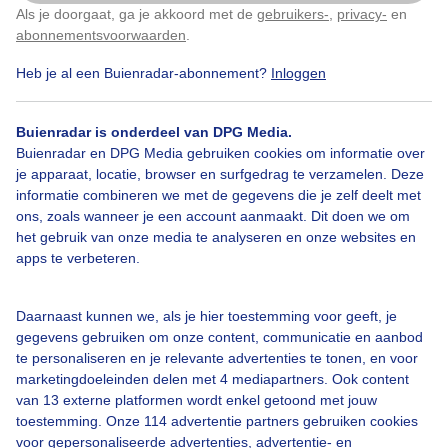
Als je doorgaat, ga je akkoord met de
gebruikers-
,
privacy-
en
Klik
hier
om dit aan te passen
abonnementsvoorwaarden
.
Heb je al een Buienradar-abonnement?
Inloggen
Bekijk slideshow
Buienradar is onderdeel van DPG Media.
Buienradar en DPG Media gebruiken cookies om informatie over
je apparaat, locatie, browser en surfgedrag te verzamelen. Deze
informatie combineren we met de gegevens die je zelf deelt met
ons, zoals wanneer je een account aanmaakt. Dit doen we om
Een moment geduld aub...
het gebruik van onze media te analyseren en onze websites en
apps te verbeteren.
Daarnaast kunnen we, als je hier toestemming voor geeft, je
gegevens gebruiken om onze content, communicatie en aanbod
te personaliseren en je relevante advertenties te tonen, en voor
Over Buienradar
marketingdoeleinden delen met 4 mediapartners. Ook content
van 13 externe platformen wordt enkel getoond met jouw
toestemming. Onze 114 advertentie partners gebruiken cookies
Bedrijfsgegevens
voor gepersonaliseerde advertenties, advertentie- en