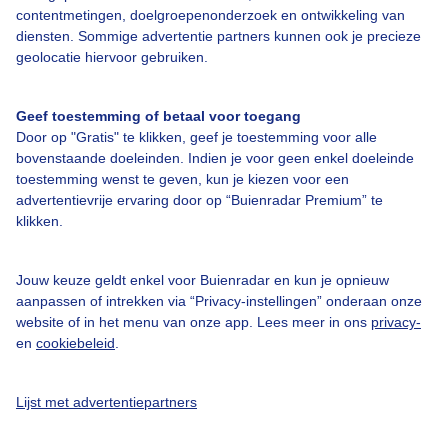
contentmetingen, doelgroepenonderzoek en ontwikkeling van
diensten. Sommige advertentie partners kunnen ook je precieze
Bedrijfsgegevens
geolocatie hiervoor gebruiken.
Veelgestelde vragen
Geef toestemming of betaal voor toegang
Contact
Door op "Gratis" te klikken, geef je toestemming voor alle
Toegankelijkheid
bovenstaande doeleinden. Indien je voor geen enkel doeleinde
toestemming wenst te geven, kun je kiezen voor een
Gebruikersvoorwaarden
advertentievrije ervaring door op “Buienradar Premium” te
klikken.
Adverteren
Buienradar Team
Jouw keuze geldt enkel voor Buienradar en kun je opnieuw
Privacy beleid
aanpassen of intrekken via “Privacy-instellingen” onderaan onze
website of in het menu van onze app. Lees meer in ons
privacy-
Cookie beleid
en
cookiebeleid
.
Privacy instellingen
Gratis weerdata
Lijst met advertentiepartners
@BuienradarNL