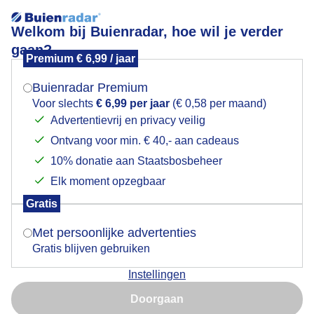
Welkom bij Buienradar, hoe wil je verder
gaan?
Premium € 6,99 / jaar
Mogen we je locatie gebruiken voor het
Saaie grijzelucht en frisse wind
weer?
Buienradar Premium
Voor slechts
€ 6,99 per jaar
(€ 0,58 per maand)
Advertentievrij en privacy veilig
Ontvang voor min. € 40,- aan cadeaus
Indien je hier nog geen akkoord op hebt gegeven,
verschijnt er zo een pop-up uit je browser waarin
10% donatie aan Staatsbosbeheer
deze toestemming gevraagd wordt.
Elk moment opzegbaar
Gratis
Is goed, toon de popup
Met persoonlijke advertenties
Gratis blijven gebruiken
Saaie grijze lucht en koud
Instellingen
Nu niet, misschien later
Door: Astrid Wiessner Hoog
Gemaakt: 11-04-2026, 61x bekeken
Doorgaan
Gebruik je Safari en wil je niet elke dag deze pop-up zien?