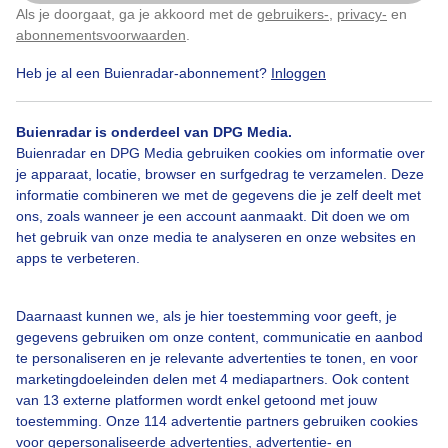
Als je doorgaat, ga je akkoord met de
gebruikers-
,
privacy-
en
Klik
hier
om dit aan te passen
abonnementsvoorwaarden
.
Heb je al een Buienradar-abonnement?
Inloggen
Grijzelucht
Wolken
Buienradar is onderdeel van DPG Media.
Buienradar en DPG Media gebruiken cookies om informatie over
Bekijk slideshow
je apparaat, locatie, browser en surfgedrag te verzamelen. Deze
informatie combineren we met de gegevens die je zelf deelt met
ons, zoals wanneer je een account aanmaakt. Dit doen we om
het gebruik van onze media te analyseren en onze websites en
apps te verbeteren.
Een moment geduld aub...
Daarnaast kunnen we, als je hier toestemming voor geeft, je
gegevens gebruiken om onze content, communicatie en aanbod
te personaliseren en je relevante advertenties te tonen, en voor
marketingdoeleinden delen met 4 mediapartners. Ook content
van 13 externe platformen wordt enkel getoond met jouw
toestemming. Onze 114 advertentie partners gebruiken cookies
voor gepersonaliseerde advertenties, advertentie- en
Over Buienradar