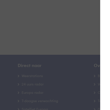
B
Direct naar
Over B
Weerstations
Bedrij
24 uurs radar
Veelge
Europa radar
Contac
7-daagse verwachting
Toegank
Satelliet Europa
Gebrui