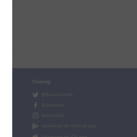
 aub...
Overig
@BuienradarNL
Buienradar
Buienradar
Download de Android app
Download de iOS app