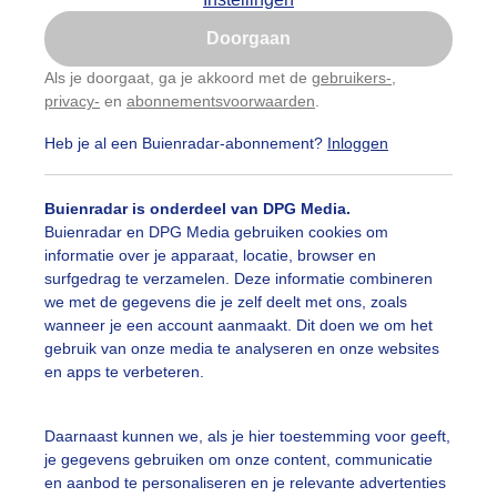
Is goed, toon de popup
Doorgaan
Nu niet, misschien later
Als je doorgaat, ga je akkoord met de
gebruikers-
,
privacy-
en
abonnementsvoorwaarden
.
Gebruik je Safari en wil je niet elke dag deze pop-up
zien?
Heb je al een Buienradar-abonnement?
Inloggen
Klik
hier
om dit aan te passen
Buienradar is onderdeel van DPG Media.
Buienradar en DPG Media gebruiken cookies om
informatie over je apparaat, locatie, browser en
surfgedrag te verzamelen. Deze informatie combineren
we met de gegevens die je zelf deelt met ons, zoals
wanneer je een account aanmaakt. Dit doen we om het
gebruik van onze media te analyseren en onze websites
nig, warm , lekker terrasweertje
en apps te verbeteren.
r: ria brasser
Gemaakt: 09-04-2026, 38x bekeken
Daarnaast kunnen we, als je hier toestemming voor geeft,
onnigenwarm
Lekkerterrasweertje
je gegevens gebruiken om onze content, communicatie
en aanbod te personaliseren en je relevante advertenties