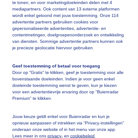
te tonen, en voor marketingdoeleinden delen met 4
mediapartners. Ook content van 13 externe platformen
ekijk slideshow
wordt enkel getoond met jouw toestemming. Onze 114
advertentie partners gebruiken cookies voor
gepersonaliseerde advertenties, advertentie- en
contentmetingen, doelgroepenonderzoek en ontwikkeling
van diensten. Sommige advertentie partners kunnen ook
je precieze geolocatie hiervoor gebruiken.
Een moment geduld
Geef toestemming of betaal voor toegang
Door op "Gratis" te klikken, geef je toestemming voor alle
bovenstaande doeleinden. Indien je voor geen enkel
uienradar
Mijn weer
doeleinde toestemming wenst te geven, kun je kiezen
voor een advertentievrije ervaring door op “Buienradar
fsgegevens
De Bilt
Premium” te klikken.
stelde vragen
Jouw keuze geldt enkel voor Buienradar en kun je
t
opnieuw aanpassen of intrekken via “Privacy-instellingen”
elijkheid
onderaan onze website of in het menu van onze app.
Lees meer in ons
privacy-
en
cookiebeleid
.
kersvoorwaarden