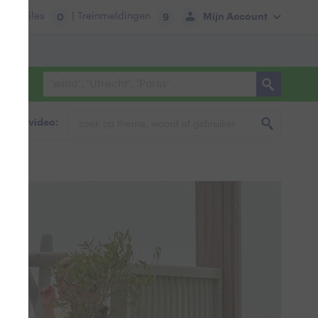
tie:
Files
| Treinmeldingen
Mijn Account
0
9
foto & video: