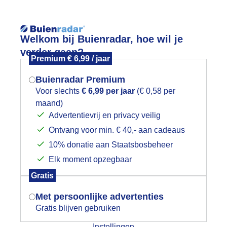
Reisinforma
Lees meer.
Welkom bij Buienradar, hoe wil je
verder gaan?
Premium € 6,99 / jaar
wijd
Foto en video
Weerzine
Buienradar Premium
Zoeken in 
Voor slechts
€ 6,99 per jaar
(€ 0,58 per
maand)
Mogen we je locatie gebruiken voor
onnig, warm , lekker terrasweertje
Advertentievrij en privacy veilig
het weer?
Ontvang voor min. € 40,- aan cadeaus
10% donatie aan Staatsbosbeheer
Elk moment opzegbaar
Indien je hier nog geen akkoord op hebt
Gratis
gegeven, verschijnt er zo een pop-up uit
je browser waarin deze toestemming
Met persoonlijke advertenties
gevraagd wordt.
Gratis blijven gebruiken
Instellingen