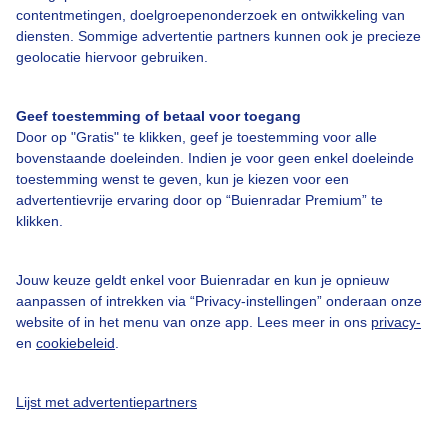
contentmetingen, doelgroepenonderzoek en ontwikkeling van
Over Buienradar
diensten. Sommige advertentie partners kunnen ook je precieze
geolocatie hiervoor gebruiken.
Bedrijfsgegevens
Geef toestemming of betaal voor toegang
Veelgestelde vragen
Door op "Gratis" te klikken, geef je toestemming voor alle
Contact
bovenstaande doeleinden. Indien je voor geen enkel doeleinde
toestemming wenst te geven, kun je kiezen voor een
Toegankelijkheid
advertentievrije ervaring door op “Buienradar Premium” te
klikken.
Gebruikersvoorwaarden
Adverteren
Jouw keuze geldt enkel voor Buienradar en kun je opnieuw
Buienradar Team
aanpassen of intrekken via “Privacy-instellingen” onderaan onze
website of in het menu van onze app. Lees meer in ons
privacy-
Privacy beleid
en
cookiebeleid
.
Cookie beleid
Privacy instellingen
Lijst met advertentiepartners
Gratis weerdata