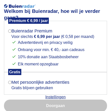
Welkom bij Buienradar, hoe wil je verder
gaan?
Premium € 6,99 / jaar
Mogen we je locatie gebruiken voor het
Lente.
weer?
Buienradar Premium
Voor slechts
€ 6,99 per jaar
(€ 0,58 per maand)
Advertentievrij en privacy veilig
Ontvang voor min. € 40,- aan cadeaus
Indien je hier nog geen akkoord op hebt gegeven,
verschijnt er zo een pop-up uit je browser waarin
10% donatie aan Staatsbosbeheer
deze toestemming gevraagd wordt.
Elk moment opzegbaar
Gratis
Is goed, toon de popup
Met persoonlijke advertenties
Gratis blijven gebruiken
Lente aan de slootkant met de mooie gele bloemetjes
Instellingen
Nu niet, misschien later
van Raapzaad in het zonnetje.
Doorgaan
Gebruik je Safari en wil je niet elke dag deze pop-up zien?