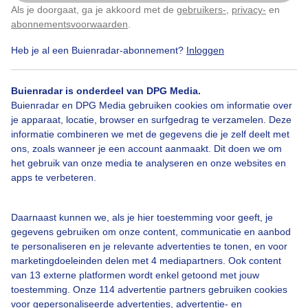
Door: Adri Joosse
Gemaakt: 09-04-2026, 37x bekeken
Als je doorgaat, ga je akkoord met de
gebruikers-
,
privacy-
en
Klik
hier
om dit aan te passen
abonnementsvoorwaarden
.
Heb je al een Buienradar-abonnement?
Inloggen
Slootkant
Lente
Raapzaad
Buienradar is onderdeel van DPG Media.
Buienradar en DPG Media gebruiken cookies om informatie over
je apparaat, locatie, browser en surfgedrag te verzamelen. Deze
Bekijk slideshow
informatie combineren we met de gegevens die je zelf deelt met
ons, zoals wanneer je een account aanmaakt. Dit doen we om
het gebruik van onze media te analyseren en onze websites en
apps te verbeteren.
Daarnaast kunnen we, als je hier toestemming voor geeft, je
Een moment geduld aub...
gegevens gebruiken om onze content, communicatie en aanbod
te personaliseren en je relevante advertenties te tonen, en voor
marketingdoeleinden delen met 4 mediapartners. Ook content
van 13 externe platformen wordt enkel getoond met jouw
toestemming. Onze 114 advertentie partners gebruiken cookies
voor gepersonaliseerde advertenties, advertentie- en