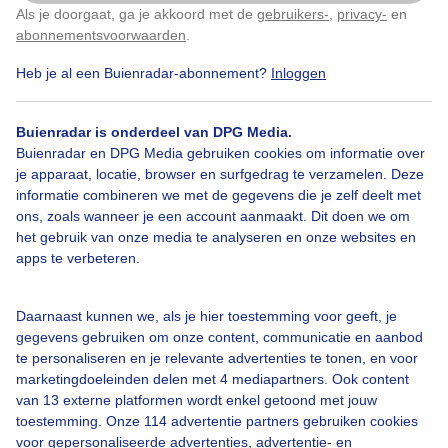
Als je doorgaat, ga je akkoord met de
gebruikers-
,
privacy-
en
Klik
hier
om dit aan te passen
Door: Johan Klos
Gemaakt: 07-04-2026, 84x bekeken
abonnementsvoorwaarden
.
Heb je al een Buienradar-abonnement?
Inloggen
Starlink
Satelieten
Sterrenhemel
Buienradar is onderdeel van DPG Media.
Buienradar en DPG Media gebruiken cookies om informatie over
je apparaat, locatie, browser en surfgedrag te verzamelen. Deze
informatie combineren we met de gegevens die je zelf deelt met
Bekijk slideshow
ons, zoals wanneer je een account aanmaakt. Dit doen we om
het gebruik van onze media te analyseren en onze websites en
apps te verbeteren.
Daarnaast kunnen we, als je hier toestemming voor geeft, je
Een moment geduld aub...
gegevens gebruiken om onze content, communicatie en aanbod
te personaliseren en je relevante advertenties te tonen, en voor
marketingdoeleinden delen met 4 mediapartners. Ook content
van 13 externe platformen wordt enkel getoond met jouw
toestemming. Onze 114 advertentie partners gebruiken cookies
voor gepersonaliseerde advertenties, advertentie- en