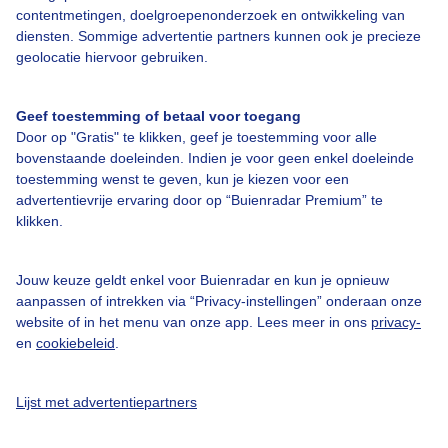
contentmetingen, doelgroepenonderzoek en ontwikkeling van
diensten. Sommige advertentie partners kunnen ook je precieze
Over Buienradar
geolocatie hiervoor gebruiken.
Bedrijfsgegevens
Geef toestemming of betaal voor toegang
Veelgestelde vragen
Door op "Gratis" te klikken, geef je toestemming voor alle
bovenstaande doeleinden. Indien je voor geen enkel doeleinde
Contact
toestemming wenst te geven, kun je kiezen voor een
advertentievrije ervaring door op “Buienradar Premium” te
Toegankelijkheid
klikken.
Gebruikersvoorwaarden
Adverteren
Jouw keuze geldt enkel voor Buienradar en kun je opnieuw
aanpassen of intrekken via “Privacy-instellingen” onderaan onze
Buienradar Team
website of in het menu van onze app. Lees meer in ons
privacy-
Privacy beleid
en
cookiebeleid
.
Cookie beleid
Lijst met advertentiepartners
Privacy instellingen
Gratis weerdata