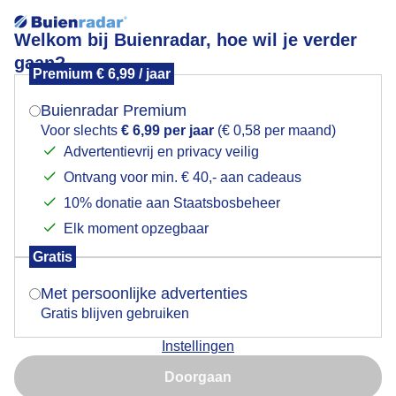
Welkom bij Buienradar, hoe wil je verder
gaan?
Premium € 6,99 / jaar
Mogen we je locatie gebruiken voor het
Lees meer.
weer?
Buienradar Premium
Druk met Satellieten
Voor slechts
€ 6,99 per jaar
(€ 0,58 per maand)
Advertentievrij en privacy veilig
Ontvang voor min. € 40,- aan cadeaus
Indien je hier nog geen akkoord op hebt gegeven,
verschijnt er zo een pop-up uit je browser waarin
10% donatie aan Staatsbosbeheer
deze toestemming gevraagd wordt.
Elk moment opzegbaar
Gratis
Is goed, toon de popup
Met persoonlijke advertenties
Gratis blijven gebruiken
Instellingen
Nu niet, misschien later
Goedenavond treintje met starlink kwam over
Doorgaan
Gebruik je Safari en wil je niet elke dag deze pop-up zien?