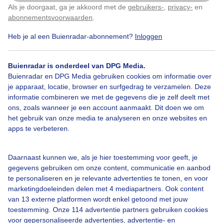
Als je doorgaat, ga je akkoord met de
gebruikers-
,
privacy-
en
Klik
hier
om dit aan te passen
abonnementsvoorwaarden
.
Heb je al een Buienradar-abonnement?
Inloggen
Mooiezonnigedag
Heerlijkbuitenweer
Jeudeboules
Buienradar is onderdeel van DPG Media.
Buienradar en DPG Media gebruiken cookies om informatie over
je apparaat, locatie, browser en surfgedrag te verzamelen. Deze
Bekijk slideshow
informatie combineren we met de gegevens die je zelf deelt met
ons, zoals wanneer je een account aanmaakt. Dit doen we om
het gebruik van onze media te analyseren en onze websites en
apps te verbeteren.
Een moment geduld aub...
Daarnaast kunnen we, als je hier toestemming voor geeft, je
gegevens gebruiken om onze content, communicatie en aanbod
te personaliseren en je relevante advertenties te tonen, en voor
marketingdoeleinden delen met 4 mediapartners. Ook content
van 13 externe platformen wordt enkel getoond met jouw
toestemming. Onze 114 advertentie partners gebruiken cookies
voor gepersonaliseerde advertenties, advertentie- en