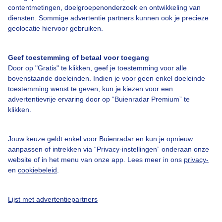
Over Buienradar
contentmetingen, doelgroepenonderzoek en ontwikkeling van
diensten. Sommige advertentie partners kunnen ook je precieze
geolocatie hiervoor gebruiken.
Bedrijfsgegevens
Veelgestelde vragen
Geef toestemming of betaal voor toegang
Door op "Gratis" te klikken, geef je toestemming voor alle
Contact
bovenstaande doeleinden. Indien je voor geen enkel doeleinde
Toegankelijkheid
toestemming wenst te geven, kun je kiezen voor een
advertentievrije ervaring door op “Buienradar Premium” te
Gebruikersvoorwaarden
klikken.
Adverteren
Buienradar Team
Jouw keuze geldt enkel voor Buienradar en kun je opnieuw
aanpassen of intrekken via “Privacy-instellingen” onderaan onze
Privacy beleid
website of in het menu van onze app. Lees meer in ons
privacy-
en
cookiebeleid
.
Cookie beleid
Privacy instellingen
Lijst met advertentiepartners
Gratis weerdata