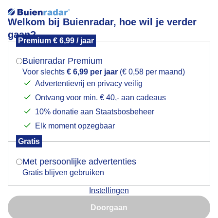
Welkom bij Buienradar, hoe wil je verder
gaan?
Premium € 6,99 / jaar
Mogen we je locatie gebruiken voor het
Mooie zonnige dag, heerlijk buitenweer
weer?
Buienradar Premium
Voor slechts
€ 6,99 per jaar
(€ 0,58 per maand)
Advertentievrij en privacy veilig
Ontvang voor min. € 40,- aan cadeaus
Indien je hier nog geen akkoord op hebt gegeven,
verschijnt er zo een pop-up uit je browser waarin
10% donatie aan Staatsbosbeheer
deze toestemming gevraagd wordt.
Elk moment opzegbaar
Gratis
Is goed, toon de popup
Met persoonlijke advertenties
Gratis blijven gebruiken
Mooie zonnige dag, heerlijk buitenweer voor een
Instellingen
spelletje jeu de boules
Nu niet, misschien later
Doorgaan
Door: ria brasser
Gemaakt: 07-04-2026, 28x bekeken
Gebruik je Safari en wil je niet elke dag deze pop-up zien?