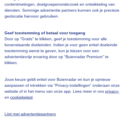
contentmetingen, doelgroepenonderzoek en ontwikkeling van
diensten. Sommige advertentie partners kunnen ook je precieze
Over Buienradar
geolocatie hiervoor gebruiken.
Bedrijfsgegevens
Geef toestemming of betaal voor toegang
Veelgestelde vragen
Door op "Gratis" te klikken, geef je toestemming voor alle
bovenstaande doeleinden. Indien je voor geen enkel doeleinde
Contact
toestemming wenst te geven, kun je kiezen voor een
advertentievrije ervaring door op “Buienradar Premium” te
Toegankelijkheid
klikken.
Gebruikersvoorwaarden
Adverteren
Jouw keuze geldt enkel voor Buienradar en kun je opnieuw
aanpassen of intrekken via “Privacy-instellingen” onderaan onze
Buienradar Team
website of in het menu van onze app. Lees meer in ons
privacy-
Privacy beleid
en
cookiebeleid
.
Cookie beleid
Lijst met advertentiepartners
Privacy instellingen
Gratis weerdata