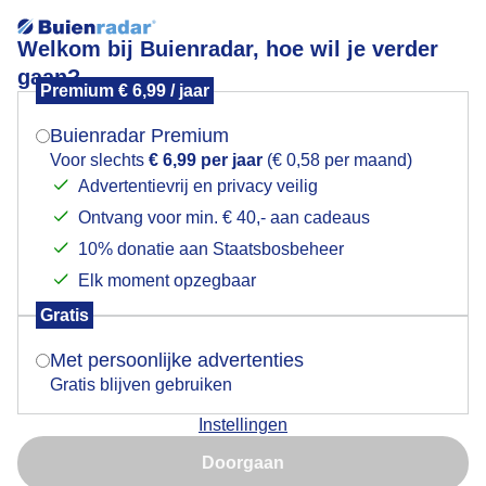
Welkom bij Buienradar, hoe wil je verder
gaan?
Premium € 6,99 / jaar
Mogen we je locatie gebruiken voor het
Lees meer.
weer?
Buienradar Premium
Mooie vrij zonnige dag, ook wat sluierwolken
Voor slechts
€ 6,99 per jaar
(€ 0,58 per maand)
Advertentievrij en privacy veilig
Ontvang voor min. € 40,- aan cadeaus
Indien je hier nog geen akkoord op hebt gegeven,
verschijnt er zo een pop-up uit je browser waarin
10% donatie aan Staatsbosbeheer
deze toestemming gevraagd wordt.
Elk moment opzegbaar
Gratis
Is goed, toon de popup
Met persoonlijke advertenties
Gratis blijven gebruiken
Instellingen
Nu niet, misschien later
Mooie vrij zonnige dag, ook wat sluierwolken
Doorgaan
Gebruik je Safari en wil je niet elke dag deze pop-up zien?