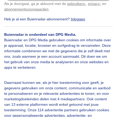
Als je doorgaat, ga je akkoord met de
gebruikers-
,
privacy-
en
Klik
hier
om dit aan te passen
Door: ria brasser
Gemaakt: 06-04-2026, 29x bekeken
abonnementsvoorwaarden
.
Heb je al een Buienradar-abonnement?
Inloggen
Mooievrijzonnigedag
Ookwatsluierwolken
Buienradar is onderdeel van DPG Media.
Buienradar en DPG Media gebruiken cookies om informatie over
je apparaat, locatie, browser en surfgedrag te verzamelen. Deze
informatie combineren we met de gegevens die je zelf deelt met
Bekijk slideshow
ons, zoals wanneer je een account aanmaakt. Dit doen we om
het gebruik van onze media te analyseren en onze websites en
apps te verbeteren.
Daarnaast kunnen we, als je hier toestemming voor geeft, je
Een moment geduld aub...
gegevens gebruiken om onze content, communicatie en aanbod
te personaliseren en je relevante advertenties te tonen, en voor
marketingdoeleinden delen met 4 mediapartners. Ook content
van 13 externe platformen wordt enkel getoond met jouw
toestemming. Onze 114 advertentie partners gebruiken cookies
voor gepersonaliseerde advertenties, advertentie- en