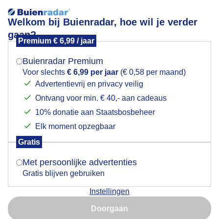
Welkom bij Buienradar, hoe wil je verder
gaan?
Premium € 6,99 / jaar
Mogen we je locatie gebruiken voor het
Grijs en heiig
weer?
Buienradar Premium
Voor slechts
€ 6,99 per jaar
(€ 0,58 per maand)
Advertentievrij en privacy veilig
Ontvang voor min. € 40,- aan cadeaus
Indien je hier nog geen akkoord op hebt gegeven,
verschijnt er zo een pop-up uit je browser waarin
10% donatie aan Staatsbosbeheer
deze toestemming gevraagd wordt.
Elk moment opzegbaar
Gratis
Is goed, toon de popup
Met persoonlijke advertenties
Gratis blijven gebruiken
Instellingen
Nu niet, misschien later
Doorgaan
Gebruik je Safari en wil je niet elke dag deze pop-up zien?