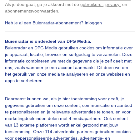
Tussen de middag
Als je doorgaat, ga je akkoord met de
gebruikers-
,
privacy-
en
Klik
hier
om dit aan te passen
abonnementsvoorwaarden
.
Door: Dilia van Zon
Gemaakt: 02-04-2026, 46x bekeken
Heb je al een Buienradar-abonnement?
Inloggen
Buienradar is onderdeel van DPG Media.
Buienradar en DPG Media gebruiken cookies om informatie over
Heiig
Zwanen
Zwanenmeer
je apparaat, locatie, browser en surfgedrag te verzamelen. Deze
informatie combineren we met de gegevens die je zelf deelt met
ons, zoals wanneer je een account aanmaakt. Dit doen we om
Bekijk slideshow
het gebruik van onze media te analyseren en onze websites en
apps te verbeteren.
Daarnaast kunnen we, als je hier toestemming voor geeft, je
gegevens gebruiken om onze content, communicatie en aanbod
te personaliseren en je relevante advertenties te tonen, en voor
Een moment geduld aub...
marketingdoeleinden delen met 4 mediapartners. Ook content
van 13 externe platformen wordt enkel getoond met jouw
toestemming. Onze 114 advertentie partners gebruiken cookies
voor gepersonaliseerde advertenties, advertentie- en