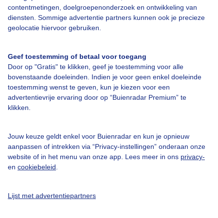
contentmetingen, doelgroepenonderzoek en ontwikkeling van
diensten. Sommige advertentie partners kunnen ook je precieze
geolocatie hiervoor gebruiken.
Over Buienradar
Geef toestemming of betaal voor toegang
Bedrijfsgegevens
Door op "Gratis" te klikken, geef je toestemming voor alle
bovenstaande doeleinden. Indien je voor geen enkel doeleinde
Veelgestelde vragen
toestemming wenst te geven, kun je kiezen voor een
Contact
advertentievrije ervaring door op “Buienradar Premium” te
klikken.
Toegankelijkheid
Gebruikersvoorwaarden
Jouw keuze geldt enkel voor Buienradar en kun je opnieuw
aanpassen of intrekken via “Privacy-instellingen” onderaan onze
Adverteren
website of in het menu van onze app. Lees meer in ons
privacy-
Buienradar Team
en
cookiebeleid
.
Privacy beleid
Lijst met advertentiepartners
Cookie beleid
Privacy instellingen