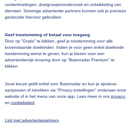
contentmetingen, doelgroepenonderzoek en ontwikkeling van
diensten. Sommige advertentie partners kunnen ook je precieze
Bedrijfsgegevens
geolocatie hiervoor gebruiken.
Veelgestelde vragen
Geef toestemming of betaal voor toegang
Contact
Door op "Gratis" te klikken, geef je toestemming voor alle
Toegankelijkheid
bovenstaande doeleinden. Indien je voor geen enkel doeleinde
toestemming wenst te geven, kun je kiezen voor een
Gebruikersvoorwaarden
advertentievrije ervaring door op “Buienradar Premium” te
klikken.
Adverteren
Buienradar Team
Jouw keuze geldt enkel voor Buienradar en kun je opnieuw
Privacy beleid
aanpassen of intrekken via “Privacy-instellingen” onderaan onze
website of in het menu van onze app. Lees meer in ons
privacy-
Cookie beleid
en
cookiebeleid
.
Privacy instellingen
Gratis weerdata
Lijst met advertentiepartners
@BuienradarNL