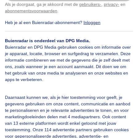
Als je doorgaat, ga je akkoord met de
gebruikers-
,
privacy-
en
Klik
hier
om dit aan te passen
abonnementsvoorwaarden
.
Heb je al een Buienradar-abonnement?
Inloggen
Strandvermaak
Genietenopstrand
Afentoewatzon
Buienradar is onderdeel van DPG Media.
Buienradar en DPG Media gebruiken cookies om informatie over
Bekijk slideshow
je apparaat, locatie, browser en surfgedrag te verzamelen. Deze
informatie combineren we met de gegevens die je zelf deelt met
ons, zoals wanneer je een account aanmaakt. Dit doen we om
het gebruik van onze media te analyseren en onze websites en
apps te verbeteren.
Een moment geduld aub...
Daarnaast kunnen we, als je hier toestemming voor geeft, je
gegevens gebruiken om onze content, communicatie en aanbod
te personaliseren en je relevante advertenties te tonen, en voor
marketingdoeleinden delen met 4 mediapartners. Ook content
van 13 externe platformen wordt enkel getoond met jouw
toestemming. Onze 114 advertentie partners gebruiken cookies
voor gepersonaliseerde advertenties, advertentie- en
Over Buienradar