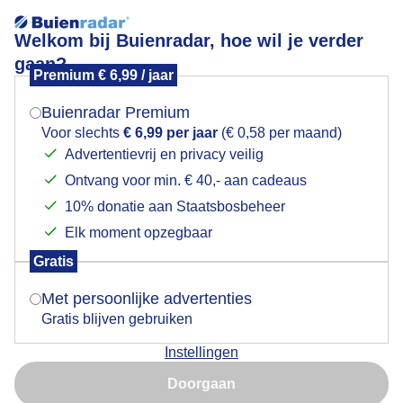
Welkom bij Buienradar, hoe wil je verder
gaan?
Premium € 6,99 / jaar
Mogen we je locatie gebruiken voor het
Strandvermaak
weer?
Buienradar Premium
Voor slechts
€ 6,99 per jaar
(€ 0,58 per maand)
Advertentievrij en privacy veilig
Ontvang voor min. € 40,- aan cadeaus
Indien je hier nog geen akkoord op hebt gegeven,
verschijnt er zo een pop-up uit je browser waarin
10% donatie aan Staatsbosbeheer
deze toestemming gevraagd wordt.
Elk moment opzegbaar
Gratis
Is goed, toon de popup
Met persoonlijke advertenties
Gratis blijven gebruiken
Kinderen genieten al volop het strand
Instellingen
Nu niet, misschien later
Door: ria brasser
Gemaakt: 01-04-2026, 35x bekeken
Doorgaan
Gebruik je Safari en wil je niet elke dag deze pop-up zien?