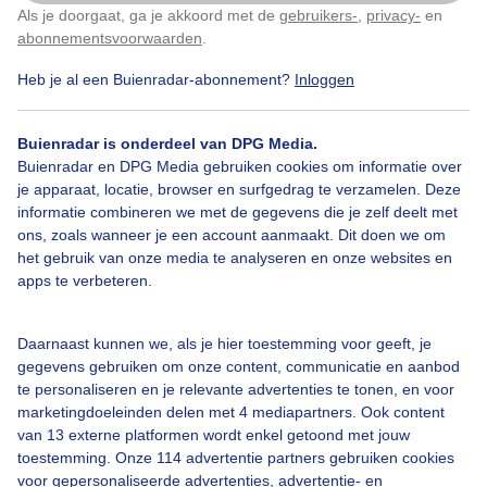
Als je doorgaat, ga je akkoord met de
gebruikers-
,
privacy-
en
Klik
hier
om dit aan te passen
abonnementsvoorwaarden
.
Heb je al een Buienradar-abonnement?
Inloggen
Kleineopklarinkjes
Bewolkingbreektopen
Buienradar is onderdeel van DPG Media.
Buienradar en DPG Media gebruiken cookies om informatie over
Bekijk slideshow
je apparaat, locatie, browser en surfgedrag te verzamelen. Deze
informatie combineren we met de gegevens die je zelf deelt met
ons, zoals wanneer je een account aanmaakt. Dit doen we om
het gebruik van onze media te analyseren en onze websites en
apps te verbeteren.
Een moment geduld aub...
Daarnaast kunnen we, als je hier toestemming voor geeft, je
gegevens gebruiken om onze content, communicatie en aanbod
te personaliseren en je relevante advertenties te tonen, en voor
marketingdoeleinden delen met 4 mediapartners. Ook content
van 13 externe platformen wordt enkel getoond met jouw
toestemming. Onze 114 advertentie partners gebruiken cookies
voor gepersonaliseerde advertenties, advertentie- en
Over Buienradar