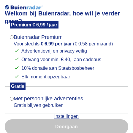
Welkom bij Buienradar, hoe wil je verder
gaan?
Premium € 6,99 / jaar
Mogen we je locatie gebruiken voor het
Kleine opklarinkjes in de bewolking
weer?
Buienradar Premium
Voor slechts
€ 6,99 per jaar
(€ 0,58 per maand)
Advertentievrij en privacy veilig
Ontvang voor min. € 40,- aan cadeaus
Indien je hier nog geen akkoord op hebt gegeven,
verschijnt er zo een pop-up uit je browser waarin
10% donatie aan Staatsbosbeheer
deze toestemming gevraagd wordt.
Elk moment opzegbaar
Gratis
Is goed, toon de popup
Met persoonlijke advertenties
Gratis blijven gebruiken
Kleine opklarinkjes in de bewolking
Instellingen
Nu niet, misschien later
Door: ria brasser
Gemaakt: 01-04-2026, 25x bekeken
Doorgaan
Gebruik je Safari en wil je niet elke dag deze pop-up zien?