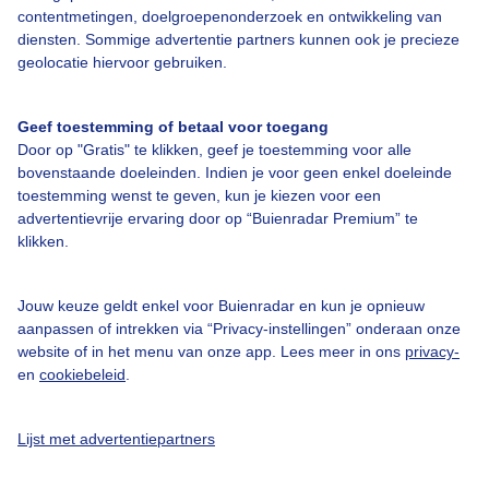
contentmetingen, doelgroepenonderzoek en ontwikkeling van
diensten. Sommige advertentie partners kunnen ook je precieze
Bedrijfsgegevens
geolocatie hiervoor gebruiken.
Veelgestelde vragen
Geef toestemming of betaal voor toegang
Contact
Door op "Gratis" te klikken, geef je toestemming voor alle
Toegankelijkheid
bovenstaande doeleinden. Indien je voor geen enkel doeleinde
toestemming wenst te geven, kun je kiezen voor een
Gebruikersvoorwaarden
advertentievrije ervaring door op “Buienradar Premium” te
klikken.
Adverteren
Buienradar Team
Jouw keuze geldt enkel voor Buienradar en kun je opnieuw
Privacy beleid
aanpassen of intrekken via “Privacy-instellingen” onderaan onze
website of in het menu van onze app. Lees meer in ons
privacy-
Cookie beleid
en
cookiebeleid
.
Privacy instellingen
Gratis weerdata
Lijst met advertentiepartners
@BuienradarNL