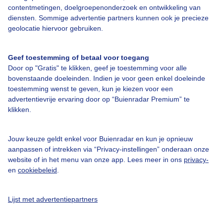
contentmetingen, doelgroepenonderzoek en ontwikkeling van
diensten. Sommige advertentie partners kunnen ook je precieze
Over Buienradar
geolocatie hiervoor gebruiken.
Bedrijfsgegevens
Geef toestemming of betaal voor toegang
Veelgestelde vragen
Door op "Gratis" te klikken, geef je toestemming voor alle
bovenstaande doeleinden. Indien je voor geen enkel doeleinde
Contact
toestemming wenst te geven, kun je kiezen voor een
advertentievrije ervaring door op “Buienradar Premium” te
Toegankelijkheid
klikken.
Gebruikersvoorwaarden
Adverteren
Jouw keuze geldt enkel voor Buienradar en kun je opnieuw
aanpassen of intrekken via “Privacy-instellingen” onderaan onze
Buienradar Team
website of in het menu van onze app. Lees meer in ons
privacy-
Privacy beleid
en
cookiebeleid
.
Cookie beleid
Lijst met advertentiepartners
Privacy instellingen
Gratis weerdata