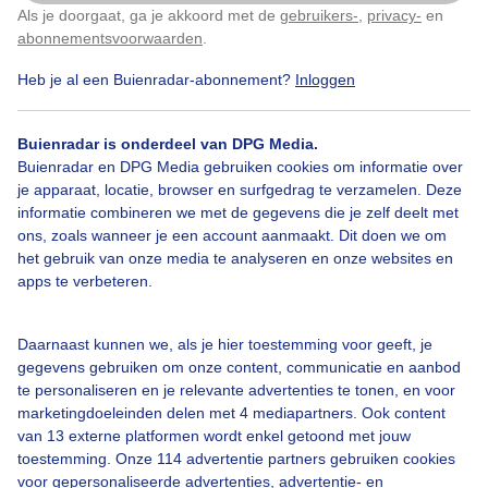
Als je doorgaat, ga je akkoord met de
gebruikers-
,
privacy-
en
Klik
hier
om dit aan te passen
Door: Nellie Bartels
Gemaakt: 31-03-2026, 27x bekeken
abonnementsvoorwaarden
.
Heb je al een Buienradar-abonnement?
Inloggen
Hyacinten
Wolken
Wind
Buienradar is onderdeel van DPG Media.
Buienradar en DPG Media gebruiken cookies om informatie over
je apparaat, locatie, browser en surfgedrag te verzamelen. Deze
informatie combineren we met de gegevens die je zelf deelt met
Bekijk slideshow
ons, zoals wanneer je een account aanmaakt. Dit doen we om
het gebruik van onze media te analyseren en onze websites en
apps te verbeteren.
Daarnaast kunnen we, als je hier toestemming voor geeft, je
Een moment geduld aub...
gegevens gebruiken om onze content, communicatie en aanbod
te personaliseren en je relevante advertenties te tonen, en voor
marketingdoeleinden delen met 4 mediapartners. Ook content
van 13 externe platformen wordt enkel getoond met jouw
toestemming. Onze 114 advertentie partners gebruiken cookies
voor gepersonaliseerde advertenties, advertentie- en