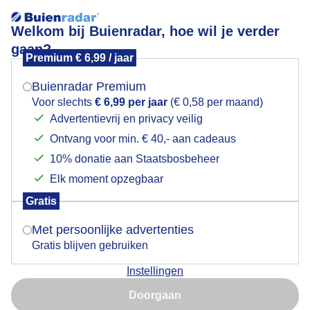
Welkom bij Buienradar, hoe wil je verder
gaan?
Premium € 6,99 / jaar
Mogen we je locatie gebruiken voor het
Lees meer.
weer?
Buienradar Premium
BEWOLKT
Voor slechts
€ 6,99 per jaar
(€ 0,58 per maand)
Advertentievrij en privacy veilig
Ontvang voor min. € 40,- aan cadeaus
Indien je hier nog geen akkoord op hebt gegeven,
verschijnt er zo een pop-up uit je browser waarin
10% donatie aan Staatsbosbeheer
deze toestemming gevraagd wordt.
Elk moment opzegbaar
Gratis
Is goed, toon de popup
Met persoonlijke advertenties
Gratis blijven gebruiken
Instellingen
Nu niet, misschien later
Het is wel erg bewolkt , nauwelijks zon, matige wind
Doorgaan
Gebruik je Safari en wil je niet elke dag deze pop-up zien?