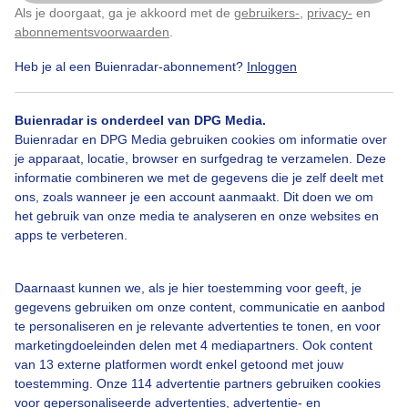
Als je doorgaat, ga je akkoord met de
gebruikers-
,
privacy-
en
Klik
hier
om dit aan te passen
Waal
Buienlucht
Wolken
abonnementsvoorwaarden
.
Heb je al een Buienradar-abonnement?
Inloggen
Bekijk slideshow
Buienradar is onderdeel van DPG Media.
Buienradar en DPG Media gebruiken cookies om informatie over
je apparaat, locatie, browser en surfgedrag te verzamelen. Deze
informatie combineren we met de gegevens die je zelf deelt met
ons, zoals wanneer je een account aanmaakt. Dit doen we om
het gebruik van onze media te analyseren en onze websites en
Een moment geduld aub...
apps te verbeteren.
Daarnaast kunnen we, als je hier toestemming voor geeft, je
gegevens gebruiken om onze content, communicatie en aanbod
te personaliseren en je relevante advertenties te tonen, en voor
marketingdoeleinden delen met 4 mediapartners. Ook content
van 13 externe platformen wordt enkel getoond met jouw
Over Buienradar
toestemming. Onze 114 advertentie partners gebruiken cookies
voor gepersonaliseerde advertenties, advertentie- en