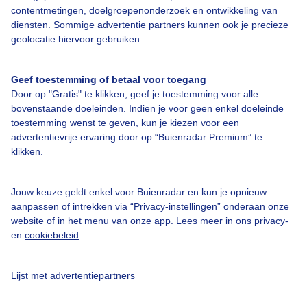
Bedrijfsgegevens
contentmetingen, doelgroepenonderzoek en ontwikkeling van
diensten. Sommige advertentie partners kunnen ook je precieze
Veelgestelde vragen
geolocatie hiervoor gebruiken.
Contact
Toegankelijkheid
Geef toestemming of betaal voor toegang
Door op "Gratis" te klikken, geef je toestemming voor alle
Gebruikersvoorwaarden
bovenstaande doeleinden. Indien je voor geen enkel doeleinde
toestemming wenst te geven, kun je kiezen voor een
Adverteren
advertentievrije ervaring door op “Buienradar Premium” te
Buienradar Team
klikken.
Privacy beleid
Jouw keuze geldt enkel voor Buienradar en kun je opnieuw
Cookie beleid
aanpassen of intrekken via “Privacy-instellingen” onderaan onze
Privacy instellingen
website of in het menu van onze app. Lees meer in ons
privacy-
en
cookiebeleid
.
Gratis weerdata
@BuienradarNL
Lijst met advertentiepartners
Buienradar