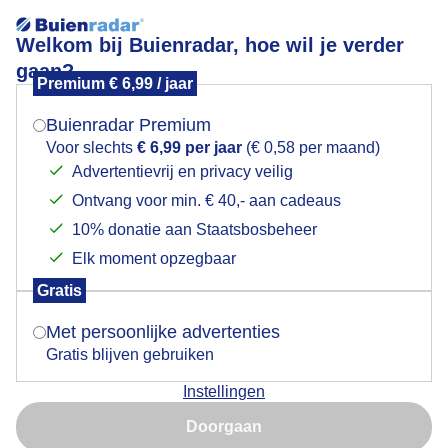
Welkom bij Buienradar, hoe wil je verder
gaan?
Premium € 6,99 / jaar
Mogen we je locatie gebruiken voor het
Buienlucht boven de Waal
weer?
Buienradar Premium
Voor slechts
€ 6,99 per jaar
(€ 0,58 per maand)
Advertentievrij en privacy veilig
Ontvang voor min. € 40,- aan cadeaus
Indien je hier nog geen akkoord op hebt gegeven,
verschijnt er zo een pop-up uit je browser waarin
10% donatie aan Staatsbosbeheer
deze toestemming gevraagd wordt.
Elk moment opzegbaar
Gratis
Is goed, toon de popup
Met persoonlijke advertenties
Buienlucht boven de Waal
Gratis blijven gebruiken
Door: Joyce Derksen
Gemaakt: 28-03-2026, 43x bekeken
Instellingen
Nu niet, misschien later
Doorgaan
Gebruik je Safari en wil je niet elke dag deze pop-up zien?