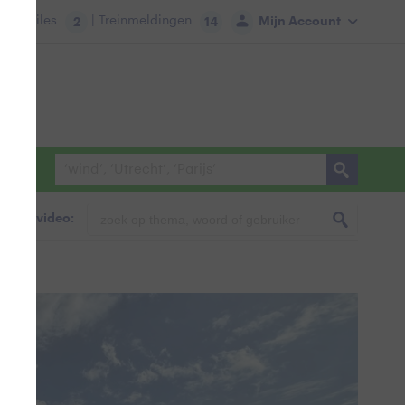
tie:
Files
| Treinmeldingen
Mijn Account
2
14
foto & video: