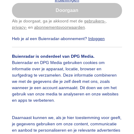
Is goed, toon de popup
Doorgaan
Nu niet, misschien later
Als je doorgaat, ga je akkoord met de
gebruikers-
,
privacy-
en
abonnementsvoorwaarden
.
Gebruik je Safari en wil je niet elke dag deze pop-up
zien?
Heb je al een Buienradar-abonnement?
Inloggen
Klik
hier
om dit aan te passen
Buienradar is onderdeel van DPG Media.
Buienradar en DPG Media gebruiken cookies om
informatie over je apparaat, locatie, browser en
surfgedrag te verzamelen. Deze informatie combineren
we met de gegevens die je zelf deelt met ons, zoals
wanneer je een account aanmaakt. Dit doen we om het
ienlucht boven de Waal
gebruik van onze media te analyseren en onze websites
en apps te verbeteren.
r: Joyce Derksen
Gemaakt: 28-03-2026, 44x bekeken
aal
Buienlucht
Wolken
Daarnaast kunnen we, als je hier toestemming voor geeft,
je gegevens gebruiken om onze content, communicatie
en aanbod te personaliseren en je relevante advertenties