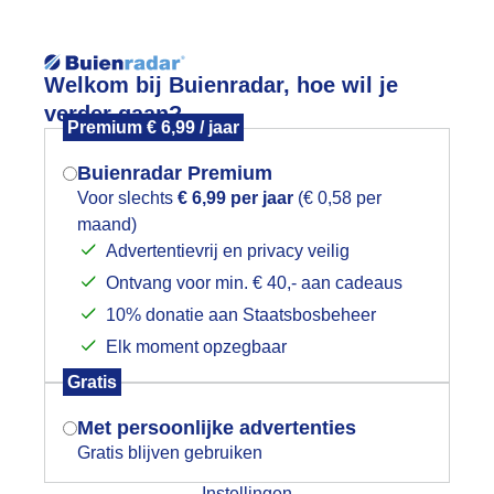
Reisinforma
Welkom bij Buienradar, hoe wil je
verder gaan?
Premium € 6,99 / jaar
Buienradar Premium
Voor slechts
€ 6,99 per jaar
(€ 0,58 per
wijd
Foto en video
Weerzine
maand)
Mogen we je locatie gebruiken voor
Advertentievrij en privacy veilig
het weer?
Zoeken in 
Ontvang voor min. € 40,- aan cadeaus
10% donatie aan Staatsbosbeheer
uienlucht boven de Waal
Elk moment opzegbaar
Indien je hier nog geen akkoord op hebt
Gratis
gegeven, verschijnt er zo een pop-up uit
je browser waarin deze toestemming
Met persoonlijke advertenties
gevraagd wordt.
Gratis blijven gebruiken
Instellingen