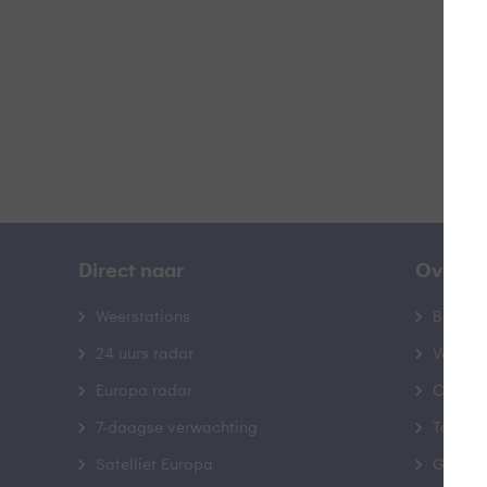
B
Direct naar
Over B
Weerstations
Bedrij
24 uurs radar
Veelge
Europa radar
Contac
7-daagse verwachting
Toegank
Satelliet Europa
Gebrui