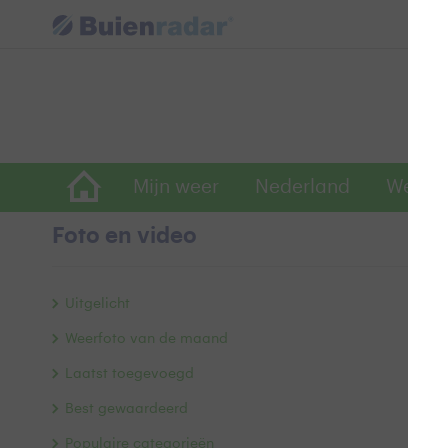
Mijn weer
Nederland
Wereld
Foto en video
B
Uitgelicht
Weerfoto van de maand
Laatst toegevoegd
Best gewaardeerd
Populaire categorieën