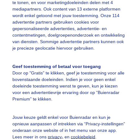
te tonen, en voor marketingdoeleinden delen met 4
ekijk slideshow
mediapartners. Ook content van 13 externe platformen
wordt enkel getoond met jouw toestemming. Onze 114
advertentie partners gebruiken cookies voor
gepersonaliseerde advertenties, advertentie- en
contentmetingen, doelgroepenonderzoek en ontwikkeling
van diensten. Sommige advertentie partners kunnen ook
Een moment geduld
je precieze geolocatie hiervoor gebruiken.
Geef toestemming of betaal voor toegang
Door op "Gratis" te klikken, geef je toestemming voor alle
uienradar
Mijn weer
bovenstaande doeleinden. Indien je voor geen enkel
doeleinde toestemming wenst te geven, kun je kiezen
fsgegevens
De Bilt
voor een advertentievrije ervaring door op “Buienradar
Premium” te klikken.
stelde vragen
t
Jouw keuze geldt enkel voor Buienradar en kun je
elijkheid
opnieuw aanpassen of intrekken via “Privacy-instellingen”
onderaan onze website of in het menu van onze app.
kersvoorwaarden
Lees meer in ons
privacy-
en
cookiebeleid
.