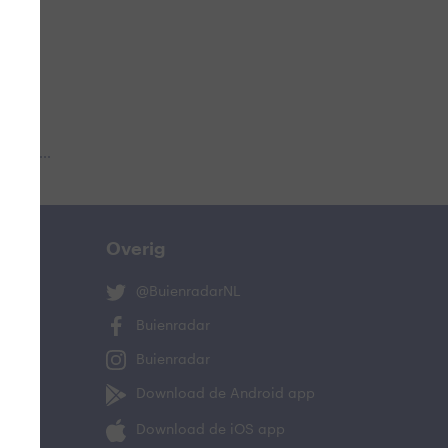
 aub...
Overig
@BuienradarNL
Buienradar
Buienradar
Download de Android app
Download de iOS app