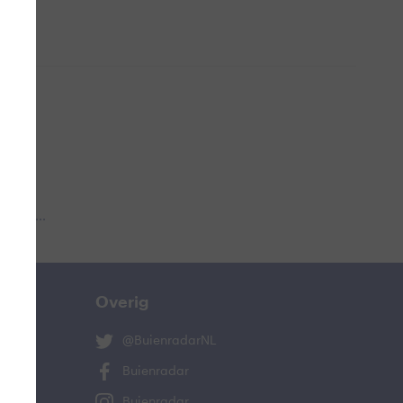
 aub...
Overig
@BuienradarNL
Buienradar
Buienradar