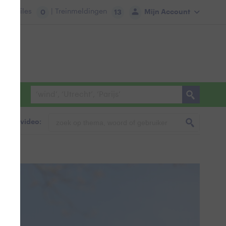
tie:
Files
| Treinmeldingen
Mijn Account
0
13
foto & video: