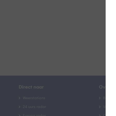
Z
B
Direct naar
Over B
Weerstations
Bedrij
24 uurs radar
Veelge
Europa radar
Contac