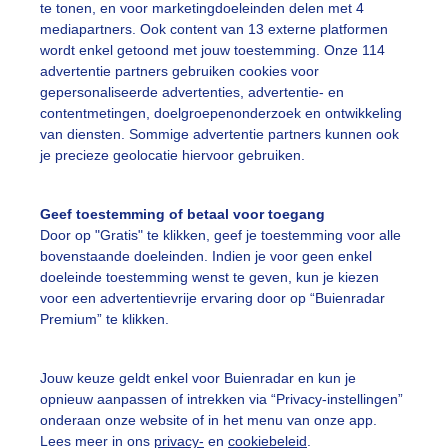
te tonen, en voor marketingdoeleinden delen met 4
mediapartners. Ook content van 13 externe platformen
onenwolken
Blauweluchten
Lente
wordt enkel getoond met jouw toestemming. Onze 114
advertentie partners gebruiken cookies voor
gepersonaliseerde advertenties, advertentie- en
ekijk slideshow
contentmetingen, doelgroepenonderzoek en ontwikkeling
van diensten. Sommige advertentie partners kunnen ook
je precieze geolocatie hiervoor gebruiken.
Geef toestemming of betaal voor toegang
Door op "Gratis" te klikken, geef je toestemming voor alle
Een moment geduld
bovenstaande doeleinden. Indien je voor geen enkel
doeleinde toestemming wenst te geven, kun je kiezen
voor een advertentievrije ervaring door op “Buienradar
Premium” te klikken.
uienradar
Mijn weer
Jouw keuze geldt enkel voor Buienradar en kun je
fsgegevens
De Bilt
opnieuw aanpassen of intrekken via “Privacy-instellingen”
stelde vragen
onderaan onze website of in het menu van onze app.
Lees meer in ons
privacy-
en
cookiebeleid
.
t