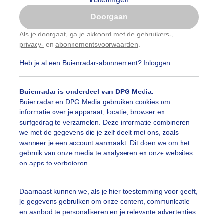
Is goed, toon de popup
Doorgaan
Nu niet, misschien later
Als je doorgaat, ga je akkoord met de
gebruikers-
,
privacy-
en
abonnementsvoorwaarden
.
Gebruik je Safari en wil je niet elke dag deze pop-up
zien?
Heb je al een Buienradar-abonnement?
Inloggen
Klik
hier
om dit aan te passen
Buienradar is onderdeel van DPG Media.
Buienradar en DPG Media gebruiken cookies om
informatie over je apparaat, locatie, browser en
surfgedrag te verzamelen. Deze informatie combineren
we met de gegevens die je zelf deelt met ons, zoals
wanneer je een account aanmaakt. Dit doen we om het
gebruik van onze media te analyseren en onze websites
en apps te verbeteren.
nnige ochtend met blauwe lucht en wolken
Daarnaast kunnen we, als je hier toestemming voor geeft,
je gegevens gebruiken om onze content, communicatie
r: Toon Boons
Gemaakt: 27-03-2026, 21x bekeken
en aanbod te personaliseren en je relevante advertenties