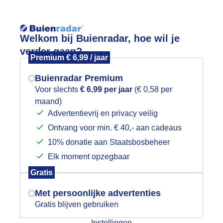
Reisinforma
Welkom bij Buienradar, hoe wil je
verder gaan?
Premium € 6,99 / jaar
Buienradar Premium
Voor slechts
€ 6,99 per jaar
(€ 0,58 per
wijd
Foto en video
Weerzine
maand)
Mogen we je locatie gebruiken voor
Advertentievrij en privacy veilig
het weer?
Zoeken in 
Ontvang voor min. € 40,- aan cadeaus
10% donatie aan Staatsbosbeheer
ix van zon en wolken
Elk moment opzegbaar
Indien je hier nog geen akkoord op hebt
Gratis
gegeven, verschijnt er zo een pop-up uit
je browser waarin deze toestemming
Met persoonlijke advertenties
gevraagd wordt.
Gratis blijven gebruiken
Instellingen