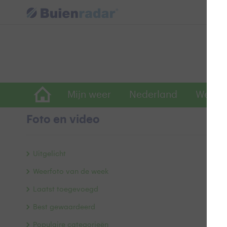
Mijn weer
Nederland
Wereld
Foto en video
M
Uitgelicht
Weerfoto van de week
Laatst toegevoegd
Best gewaardeerd
Populaire categorieën