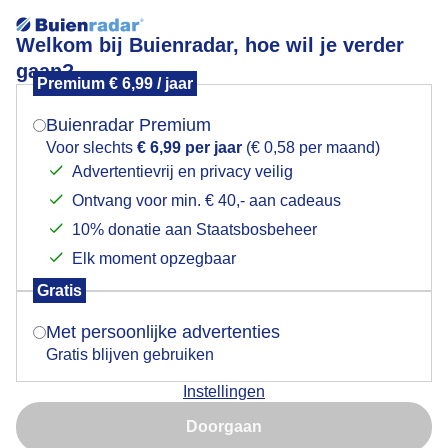
Welkom bij Buienradar, hoe wil je verder
gaan?
Premium € 6,99 / jaar
Mogen we je locatie gebruiken voor het
een deel donkere wolken, deel gekleurde wolken.
weer?
Buienradar Premium
Voor slechts
€ 6,99 per jaar
(€ 0,58 per maand)
Advertentievrij en privacy veilig
Ontvang voor min. € 40,- aan cadeaus
Indien je hier nog geen akkoord op hebt gegeven,
verschijnt er zo een pop-up uit je browser waarin
10% donatie aan Staatsbosbeheer
deze toestemming gevraagd wordt.
Elk moment opzegbaar
Gratis
Is goed, toon de popup
Met persoonlijke advertenties
Gratis blijven gebruiken
Mooi beschenen wolkenrand na zonsondergang.
Instellingen
Nu niet, misschien later
Door: Erna Kool
Gemaakt: 24-03-2026, 59x bekeken
Doorgaan
Gebruik je Safari en wil je niet elke dag deze pop-up zien?