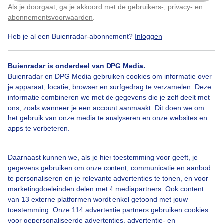
Als je doorgaat, ga je akkoord met de
gebruikers-
,
privacy-
en
Klik
hier
om dit aan te passen
abonnementsvoorwaarden
.
Heb je al een Buienradar-abonnement?
Inloggen
Gekleurde
Grillige
Wolkenrand
Zonsondergang
Buienradar is onderdeel van DPG Media.
Buienradar en DPG Media gebruiken cookies om informatie over
Bekijk slideshow
je apparaat, locatie, browser en surfgedrag te verzamelen. Deze
informatie combineren we met de gegevens die je zelf deelt met
ons, zoals wanneer je een account aanmaakt. Dit doen we om
het gebruik van onze media te analyseren en onze websites en
apps te verbeteren.
Een moment geduld aub...
Daarnaast kunnen we, als je hier toestemming voor geeft, je
gegevens gebruiken om onze content, communicatie en aanbod
te personaliseren en je relevante advertenties te tonen, en voor
marketingdoeleinden delen met 4 mediapartners. Ook content
van 13 externe platformen wordt enkel getoond met jouw
toestemming. Onze 114 advertentie partners gebruiken cookies
voor gepersonaliseerde advertenties, advertentie- en
Over Buienradar