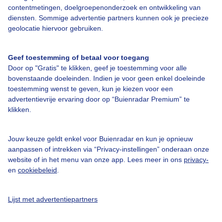
contentmetingen, doelgroepenonderzoek en ontwikkeling van
diensten. Sommige advertentie partners kunnen ook je precieze
Bedrijfsgegevens
geolocatie hiervoor gebruiken.
Veelgestelde vragen
Geef toestemming of betaal voor toegang
Contact
Door op "Gratis" te klikken, geef je toestemming voor alle
Toegankelijkheid
bovenstaande doeleinden. Indien je voor geen enkel doeleinde
toestemming wenst te geven, kun je kiezen voor een
Gebruikersvoorwaarden
advertentievrije ervaring door op “Buienradar Premium” te
klikken.
Adverteren
Buienradar Team
Jouw keuze geldt enkel voor Buienradar en kun je opnieuw
Privacy beleid
aanpassen of intrekken via “Privacy-instellingen” onderaan onze
website of in het menu van onze app. Lees meer in ons
privacy-
Cookie beleid
en
cookiebeleid
.
Privacy instellingen
Gratis weerdata
Lijst met advertentiepartners
@BuienradarNL