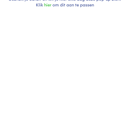
Klik
hier
om dit aan te passen
Heerlijkweervoorriviercruise
Prachtigzonovergotenlenteweer
Bekijk slideshow
Een moment geduld aub...