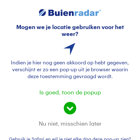
Mogen we je locatie gebruiken voor het
Prachtig zonovergoten lenteweer
weer?
Indien je hier nog geen akkoord op hebt gegeven,
verschijnt er zo een pop-up uit je browser waarin
deze toestemming gevraagd wordt.
Is goed, toon de popup
Heerlijk weer voor een riviercruise
Nu niet, misschien later
Door: ria brasser
Gemaakt: 22-03-2026, 23x bekeken
Gebruik je Safari en wil je niet elke dag deze pop-up zien?