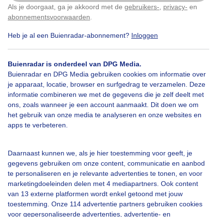
Als je doorgaat, ga je akkoord met de
gebruikers-
,
privacy-
en
Door: ria brasser
Gemaakt: 19-03-2026, 23x bekeken
Klik
hier
om dit aan te passen
abonnementsvoorwaarden
.
Heb je al een Buienradar-abonnement?
Inloggen
Stralendezonnigelentedag
Blauwelucht
Buienradar is onderdeel van DPG Media.
Buienradar en DPG Media gebruiken cookies om informatie over
je apparaat, locatie, browser en surfgedrag te verzamelen. Deze
informatie combineren we met de gegevens die je zelf deelt met
Bekijk slideshow
ons, zoals wanneer je een account aanmaakt. Dit doen we om
het gebruik van onze media te analyseren en onze websites en
apps te verbeteren.
Daarnaast kunnen we, als je hier toestemming voor geeft, je
Een moment geduld aub...
gegevens gebruiken om onze content, communicatie en aanbod
te personaliseren en je relevante advertenties te tonen, en voor
marketingdoeleinden delen met 4 mediapartners. Ook content
van 13 externe platformen wordt enkel getoond met jouw
toestemming. Onze 114 advertentie partners gebruiken cookies
voor gepersonaliseerde advertenties, advertentie- en