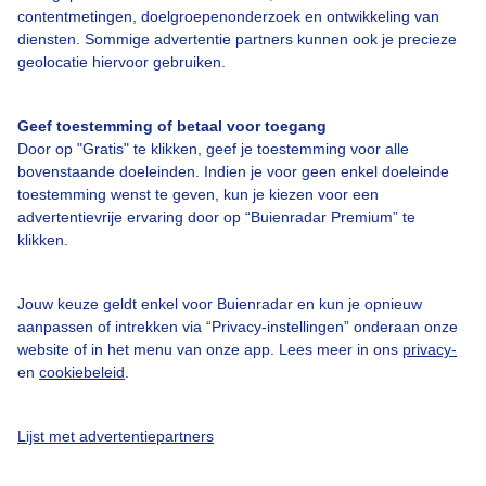
contentmetingen, doelgroepenonderzoek en ontwikkeling van
Over Buienradar
diensten. Sommige advertentie partners kunnen ook je precieze
geolocatie hiervoor gebruiken.
Bedrijfsgegevens
Geef toestemming of betaal voor toegang
Veelgestelde vragen
Door op "Gratis" te klikken, geef je toestemming voor alle
bovenstaande doeleinden. Indien je voor geen enkel doeleinde
Contact
toestemming wenst te geven, kun je kiezen voor een
Toegankelijkheid
advertentievrije ervaring door op “Buienradar Premium” te
klikken.
Gebruikersvoorwaarden
Adverteren
Jouw keuze geldt enkel voor Buienradar en kun je opnieuw
Buienradar Team
aanpassen of intrekken via “Privacy-instellingen” onderaan onze
website of in het menu van onze app. Lees meer in ons
privacy-
Privacy beleid
en
cookiebeleid
.
Cookie beleid
Privacy instellingen
Lijst met advertentiepartners
Gratis weerdata