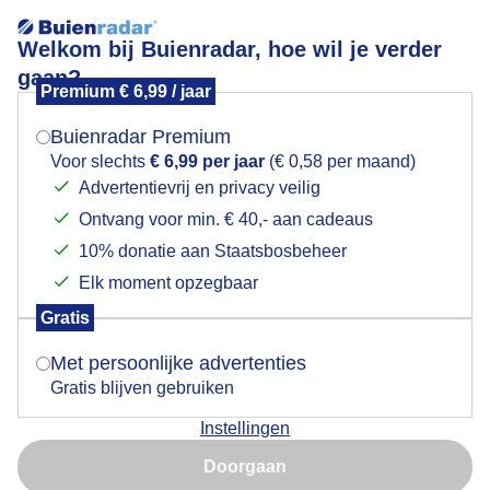
Welkom bij Buienradar, hoe wil je verder
gaan?
Premium € 6,99 / jaar
Mogen we je locatie gebruiken voor het
Stralende zonnige lentedag en een mooie
weer?
blauwelucht
Buienradar Premium
Voor slechts
€ 6,99 per jaar
(€ 0,58 per maand)
Advertentievrij en privacy veilig
Ontvang voor min. € 40,- aan cadeaus
Indien je hier nog geen akkoord op hebt gegeven,
verschijnt er zo een pop-up uit je browser waarin
10% donatie aan Staatsbosbeheer
deze toestemming gevraagd wordt.
Elk moment opzegbaar
Gratis
Is goed, toon de popup
Met persoonlijke advertenties
Gratis blijven gebruiken
Instellingen
Stralende zonnige lentedag en een mooie
Nu niet, misschien later
blauwelucht
Doorgaan
Gebruik je Safari en wil je niet elke dag deze pop-up zien?