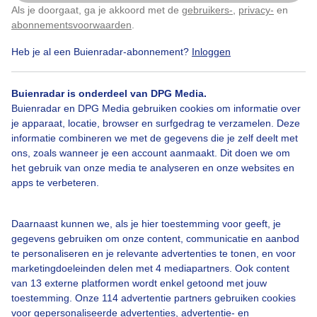
Vanmiddag
Als je doorgaat, ga je akkoord met de
gebruikers-
,
privacy-
en
Klik
hier
om dit aan te passen
abonnementsvoorwaarden
.
Door: Dilia van Zon
Gemaakt: 18-03-2026, 44x bekeken
Heb je al een Buienradar-abonnement?
Inloggen
Buienradar is onderdeel van DPG Media.
Buienradar en DPG Media gebruiken cookies om informatie over
Lieveheersbeestje
Bloesem
Lente
je apparaat, locatie, browser en surfgedrag te verzamelen. Deze
informatie combineren we met de gegevens die je zelf deelt met
ons, zoals wanneer je een account aanmaakt. Dit doen we om
Bekijk slideshow
het gebruik van onze media te analyseren en onze websites en
apps te verbeteren.
Daarnaast kunnen we, als je hier toestemming voor geeft, je
gegevens gebruiken om onze content, communicatie en aanbod
te personaliseren en je relevante advertenties te tonen, en voor
Een moment geduld aub...
marketingdoeleinden delen met 4 mediapartners. Ook content
van 13 externe platformen wordt enkel getoond met jouw
toestemming. Onze 114 advertentie partners gebruiken cookies
voor gepersonaliseerde advertenties, advertentie- en