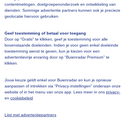
contentmetingen, doelgroepenonderzoek en ontwikkeling van
diensten. Sommige advertentie partners kunnen ook je precieze
geolocatie hiervoor gebruiken.
Over Buienradar
Geef toestemming of betaal voor toegang
Bedrijfsgegevens
Door op "Gratis" te klikken, geef je toestemming voor alle
bovenstaande doeleinden. Indien je voor geen enkel doeleinde
Veelgestelde vragen
toestemming wenst te geven, kun je kiezen voor een
Contact
advertentievrije ervaring door op “Buienradar Premium” te
klikken.
Toegankelijkheid
Gebruikersvoorwaarden
Jouw keuze geldt enkel voor Buienradar en kun je opnieuw
aanpassen of intrekken via “Privacy-instellingen” onderaan onze
Adverteren
website of in het menu van onze app. Lees meer in ons
privacy-
Buienradar Team
en
cookiebeleid
.
Privacy beleid
Lijst met advertentiepartners
Cookie beleid
Privacy instellingen