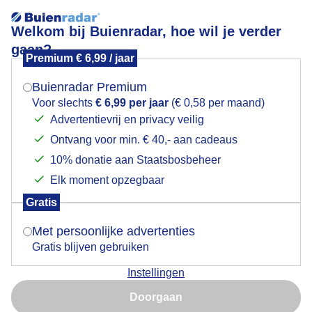
Welkom bij Buienradar, hoe wil je verder
gaan?
Premium € 6,99 / jaar
Mogen we je locatie gebruiken voor het
Zo mooi, een lieveheersbeestje op de bloesem
weer?
Buienradar Premium
Voor slechts
€ 6,99 per jaar
(€ 0,58 per maand)
Advertentievrij en privacy veilig
Ontvang voor min. € 40,- aan cadeaus
Indien je hier nog geen akkoord op hebt gegeven,
verschijnt er zo een pop-up uit je browser waarin
10% donatie aan Staatsbosbeheer
deze toestemming gevraagd wordt.
Elk moment opzegbaar
Gratis
Is goed, toon de popup
Met persoonlijke advertenties
Gratis blijven gebruiken
Instellingen
Nu niet, misschien later
Doorgaan
Gebruik je Safari en wil je niet elke dag deze pop-up zien?