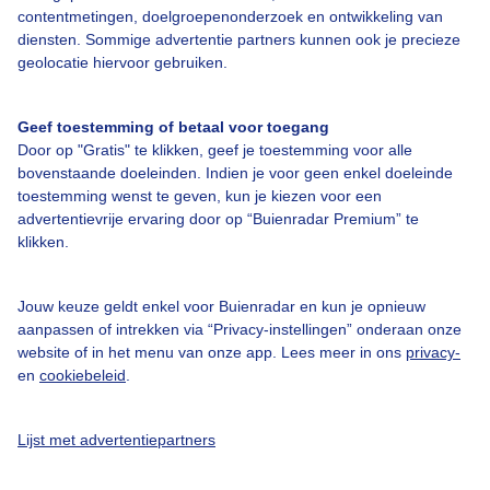
contentmetingen, doelgroepenonderzoek en ontwikkeling van
diensten. Sommige advertentie partners kunnen ook je precieze
geolocatie hiervoor gebruiken.
Over Buienradar
Geef toestemming of betaal voor toegang
Bedrijfsgegevens
Door op "Gratis" te klikken, geef je toestemming voor alle
bovenstaande doeleinden. Indien je voor geen enkel doeleinde
Veelgestelde vragen
toestemming wenst te geven, kun je kiezen voor een
Contact
advertentievrije ervaring door op “Buienradar Premium” te
klikken.
Toegankelijkheid
Gebruikersvoorwaarden
Jouw keuze geldt enkel voor Buienradar en kun je opnieuw
aanpassen of intrekken via “Privacy-instellingen” onderaan onze
Adverteren
website of in het menu van onze app. Lees meer in ons
privacy-
Buienradar Team
en
cookiebeleid
.
Privacy beleid
Lijst met advertentiepartners
Cookie beleid
Privacy instellingen