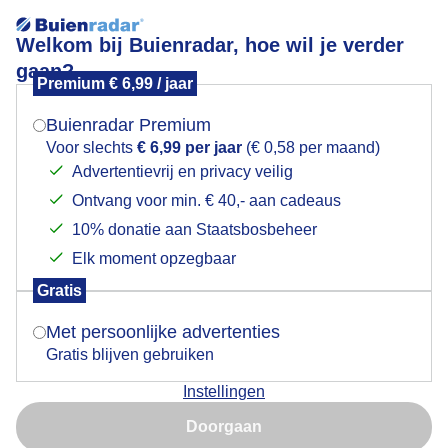
Welkom bij Buienradar, hoe wil je verder
gaan?
Premium € 6,99 / jaar
Mogen we je locatie gebruiken voor het
Een goede dag voor deze hoogwerkers
weer?
Buienradar Premium
Voor slechts
€ 6,99 per jaar
(€ 0,58 per maand)
Advertentievrij en privacy veilig
Ontvang voor min. € 40,- aan cadeaus
Indien je hier nog geen akkoord op hebt gegeven,
verschijnt er zo een pop-up uit je browser waarin
10% donatie aan Staatsbosbeheer
deze toestemming gevraagd wordt.
Elk moment opzegbaar
Gratis
Is goed, toon de popup
Met persoonlijke advertenties
Gratis blijven gebruiken
Instellingen
Nu niet, misschien later
Doorgaan
Gebruik je Safari en wil je niet elke dag deze pop-up zien?