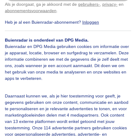
Vanmorgen
Als je doorgaat, ga je akkoord met de
gebruikers-
,
privacy-
en
Klik
hier
om dit aan te passen
abonnementsvoorwaarden
.
Door: Dilia van Zon
Gemaakt: 18-03-2026, 21x bekeken
Heb je al een Buienradar-abonnement?
Inloggen
Buienradar is onderdeel van DPG Media.
Buienradar en DPG Media gebruiken cookies om informatie over
Kerktoren
Hoogwerker
je apparaat, locatie, browser en surfgedrag te verzamelen. Deze
informatie combineren we met de gegevens die je zelf deelt met
ons, zoals wanneer je een account aanmaakt. Dit doen we om
Bekijk slideshow
het gebruik van onze media te analyseren en onze websites en
apps te verbeteren.
Daarnaast kunnen we, als je hier toestemming voor geeft, je
gegevens gebruiken om onze content, communicatie en aanbod
te personaliseren en je relevante advertenties te tonen, en voor
Een moment geduld aub...
marketingdoeleinden delen met 4 mediapartners. Ook content
van 13 externe platformen wordt enkel getoond met jouw
toestemming. Onze 114 advertentie partners gebruiken cookies
voor gepersonaliseerde advertenties, advertentie- en