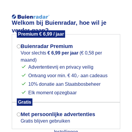
Reisinforma
Welkom bij Buienradar, hoe wil je
verder gaan?
Premium € 6,99 / jaar
Buienradar Premium
Voor slechts
€ 6,99 per jaar
(€ 0,58 per
wijd
Foto en video
Weerzine
maand)
Mogen we je locatie gebruiken voor
Advertentievrij en privacy veilig
het weer?
Zoeken in 
Ontvang voor min. € 40,- aan cadeaus
10% donatie aan Staatsbosbeheer
otregen de hele morgen.
Elk moment opzegbaar
Indien je hier nog geen akkoord op hebt
Gratis
gegeven, verschijnt er zo een pop-up uit
je browser waarin deze toestemming
Met persoonlijke advertenties
gevraagd wordt.
Gratis blijven gebruiken
Instellingen