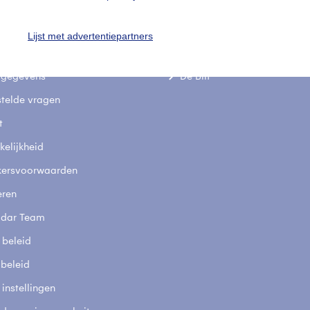
Lijst met advertentiepartners
uienradar
Mijn weer
fsgegevens
De Bilt
stelde vragen
t
elijkheid
kersvoorwaarden
eren
adar Team
 beleid
 beleid
 instellingen