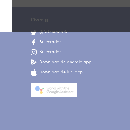
Overig
@BuienradarNL
Buienradar
Buienradar
Download de Android app
Download de iOS app