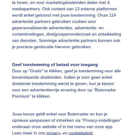
te tonen, en voor marketingdoeleinden delen met 4
mediapartners. Ook content van 13 externe platformen
wordt enkel getoond met jouw toestemming. Onze 114
advertentie partners gebruiken cookies voor
gepersonaliseerde advertenties, advertentie- en
hele morgen is het bewolkt met motregen,pas na 14.00uur 
contentmetingen, doelgroepenonderzoek en ontwikkeling
 graden dus nog geen lentegevoel, daar zorgen nu de bolg
van diensten. Sommige advertentie partners kunnen ook
je precieze geolocatie hiervoor gebruiken.
r: Henk Groenewoud
Gemaakt: 17-03-2026, 47x bekeken
olgewassen
Lente
Regen
Geef toestemming of betaal voor toegang
Door op "Gratis" te klikken, geef je toestemming voor alle
bovenstaande doeleinden. Indien je voor geen enkel
doeleinde toestemming wenst te geven, kun je kiezen
ekijk slideshow
voor een advertentievrije ervaring door op “Buienradar
Premium” te klikken.
Jouw keuze geldt enkel voor Buienradar en kun je
opnieuw aanpassen of intrekken via “Privacy-instellingen”
onderaan onze website of in het menu van onze app.
Een moment geduld
Lees meer in ons
privacy-
en
cookiebeleid
.