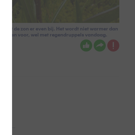
komt de zon er even bij. Het wordt niet warmer dan
ewassen voor, wel met regendruppels vandaag.
 aub...