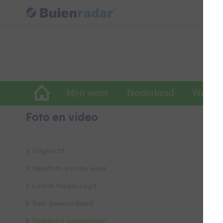
Mijn weer
Nederland
Wereld
Foto en video
M
Uitgelicht
Weerfoto van de week
Laatst toegevoegd
Best gewaardeerd
Populaire categorieën