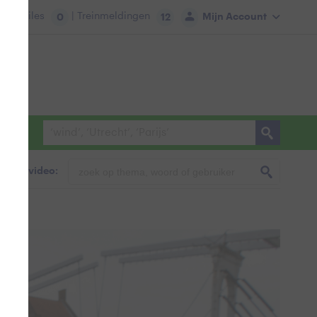
tie:
Files
| Treinmeldingen
Mijn Account
0
12
foto & video: