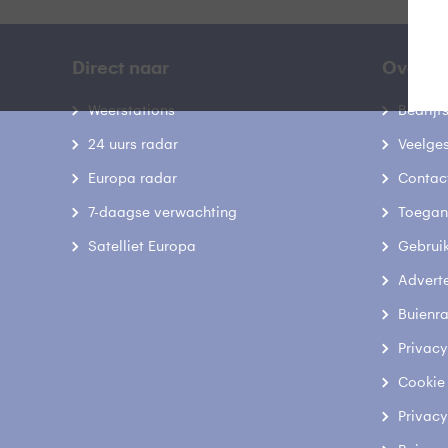
Direct naar
Over B
Weerstations
Bedrij
24 uurs radar
Veelge
Europa radar
Contac
7-daagse verwachting
Toegank
Satelliet Europa
Gebrui
Advert
Buienr
Privacy
Cookie
Privacy