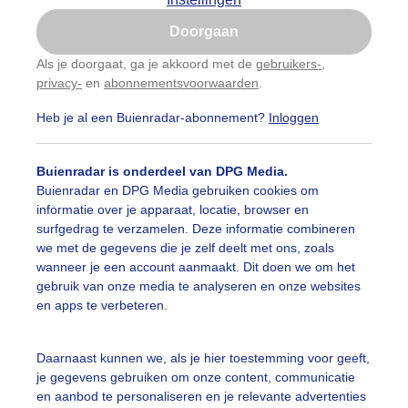
Is goed, toon de popup
Doorgaan
Nu niet, misschien later
Als je doorgaat, ga je akkoord met de
gebruikers-
,
privacy-
en
abonnementsvoorwaarden
.
Gebruik je Safari en wil je niet elke dag deze pop-up
zien?
Heb je al een Buienradar-abonnement?
Inloggen
Klik
hier
om dit aan te passen
Buienradar is onderdeel van DPG Media.
Buienradar en DPG Media gebruiken cookies om
informatie over je apparaat, locatie, browser en
surfgedrag te verzamelen. Deze informatie combineren
we met de gegevens die je zelf deelt met ons, zoals
wanneer je een account aanmaakt. Dit doen we om het
gebruik van onze media te analyseren en onze websites
en apps te verbeteren.
Daarnaast kunnen we, als je hier toestemming voor geeft,
je gegevens gebruiken om onze content, communicatie
en aanbod te personaliseren en je relevante advertenties