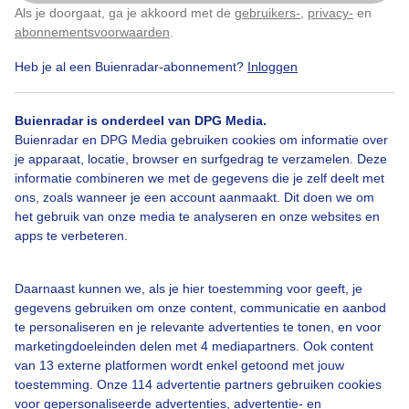
Als je doorgaat, ga je akkoord met de
gebruikers-
,
privacy-
en
Klik
hier
om dit aan te passen
abonnementsvoorwaarden
.
Heb je al een Buienradar-abonnement?
Inloggen
Lentebloeiers
Wolken
Buienradar is onderdeel van DPG Media.
Buienradar en DPG Media gebruiken cookies om informatie over
Bekijk slideshow
je apparaat, locatie, browser en surfgedrag te verzamelen. Deze
informatie combineren we met de gegevens die je zelf deelt met
ons, zoals wanneer je een account aanmaakt. Dit doen we om
het gebruik van onze media te analyseren en onze websites en
apps te verbeteren.
Een moment geduld aub...
Daarnaast kunnen we, als je hier toestemming voor geeft, je
gegevens gebruiken om onze content, communicatie en aanbod
te personaliseren en je relevante advertenties te tonen, en voor
marketingdoeleinden delen met 4 mediapartners. Ook content
van 13 externe platformen wordt enkel getoond met jouw
toestemming. Onze 114 advertentie partners gebruiken cookies
voor gepersonaliseerde advertenties, advertentie- en
Over Buienradar