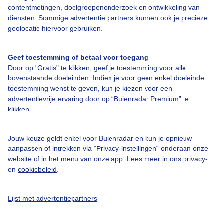
contentmetingen, doelgroepenonderzoek en ontwikkeling van
diensten. Sommige advertentie partners kunnen ook je precieze
Bedrijfsgegevens
geolocatie hiervoor gebruiken.
Veelgestelde vragen
Geef toestemming of betaal voor toegang
Contact
Door op "Gratis" te klikken, geef je toestemming voor alle
Toegankelijkheid
bovenstaande doeleinden. Indien je voor geen enkel doeleinde
toestemming wenst te geven, kun je kiezen voor een
Gebruikersvoorwaarden
advertentievrije ervaring door op “Buienradar Premium” te
klikken.
Adverteren
Buienradar Team
Jouw keuze geldt enkel voor Buienradar en kun je opnieuw
Privacy beleid
aanpassen of intrekken via “Privacy-instellingen” onderaan onze
website of in het menu van onze app. Lees meer in ons
privacy-
Cookie beleid
en
cookiebeleid
.
Privacy instellingen
Gratis weerdata
Lijst met advertentiepartners
@BuienradarNL