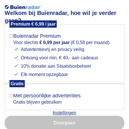
Welkom bij Buienradar, hoe wil je verder
gaan?
Premium € 6,99 / jaar
Mogen we je locatie gebruiken voor het
Grijs bewolkt, lentebloeiers brengen nog wat kleur.
weer?
Buienradar Premium
Voor slechts
€ 6,99 per jaar
(€ 0,58 per maand)
Advertentievrij en privacy veilig
Ontvang voor min. € 40,- aan cadeaus
Indien je hier nog geen akkoord op hebt gegeven,
verschijnt er zo een pop-up uit je browser waarin
10% donatie aan Staatsbosbeheer
deze toestemming gevraagd wordt.
Elk moment opzegbaar
Gratis
Is goed, toon de popup
Met persoonlijke advertenties
Gratis blijven gebruiken
Lente.
Instellingen
Nu niet, misschien later
Door: Roos Vaessen
Gemaakt: 17-03-2026, 29x bekeken
Doorgaan
Gebruik je Safari en wil je niet elke dag deze pop-up zien?