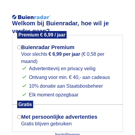
Reisinforma
Welkom bij Buienradar, hoe wil je
verder gaan?
Premium € 6,99 / jaar
Buienradar Premium
Voor slechts
€ 6,99 per jaar
(€ 0,58 per
wijd
Foto en video
Weerzine
maand)
Mogen we je locatie gebruiken voor
Advertentievrij en privacy veilig
het weer?
Zoeken in 
Ontvang voor min. € 40,- aan cadeaus
10% donatie aan Staatsbosbeheer
iet helemaal helder
Elk moment opzegbaar
Indien je hier nog geen akkoord op hebt
Gratis
gegeven, verschijnt er zo een pop-up uit
je browser waarin deze toestemming
Met persoonlijke advertenties
gevraagd wordt.
Gratis blijven gebruiken
Instellingen