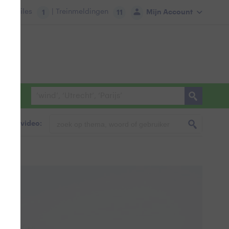
tie:
Files
| Treinmeldingen
Mijn Account
1
11
foto & video: