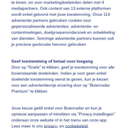
te tonen, en voor marketingdoeleinden delen met 4
mediapartners. Ook content van 13 externe platformen
onnig
Pluimen
Niethelder
wordt enkel getoond met jouw toestemming. Onze 114
advertentie partners gebruiken cookies voor
gepersonaliseerde advertenties, advertentie- en
ekijk slideshow
contentmetingen, doelgroepenonderzoek en ontwikkeling
van diensten. Sommige advertentie partners kunnen ook
je precieze geolocatie hiervoor gebruiken.
Geef toestemming of betaal voor toegang
Door op "Gratis" te klikken, geef je toestemming voor alle
Een moment geduld
bovenstaande doeleinden. Indien je voor geen enkel
doeleinde toestemming wenst te geven, kun je kiezen
voor een advertentievrije ervaring door op “Buienradar
Premium” te klikken.
uienradar
Mijn weer
Jouw keuze geldt enkel voor Buienradar en kun je
fsgegevens
De Bilt
opnieuw aanpassen of intrekken via “Privacy-instellingen”
stelde vragen
onderaan onze website of in het menu van onze app.
Lees meer in ons
privacy-
en
cookiebeleid
.
t