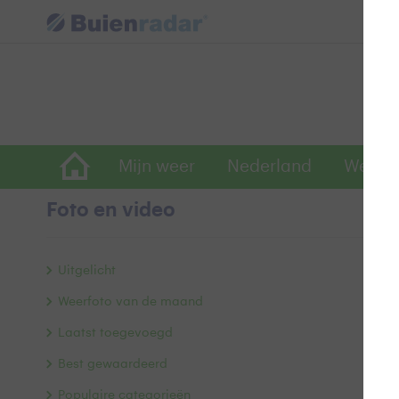
Mijn weer
Nederland
Wereld
Foto en video
N
Uitgelicht
Weerfoto van de maand
Laatst toegevoegd
Best gewaardeerd
Populaire categorieën