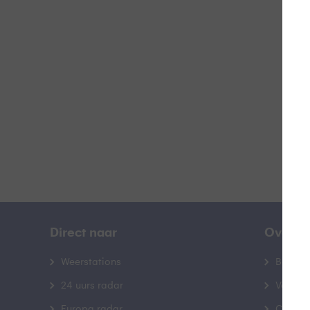
Z
B
Direct naar
Over B
Weerstations
Bedrij
24 uurs radar
Veelge
Europa radar
Contac