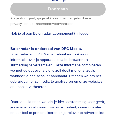
Is goed, toon de popup
Doorgaan
Nu niet, misschien later
Als je doorgaat, ga je akkoord met de
gebruikers-
,
privacy-
en
abonnementsvoorwaarden
.
Gebruik je Safari en wil je niet elke dag deze pop-up
zien?
Heb je al een Buienradar-abonnement?
Inloggen
Klik
hier
om dit aan te passen
Buienradar is onderdeel van DPG Media.
Buienradar en DPG Media gebruiken cookies om
informatie over je apparaat, locatie, browser en
surfgedrag te verzamelen. Deze informatie combineren
we met de gegevens die je zelf deelt met ons, zoals
wanneer je een account aanmaakt. Dit doen we om het
gebruik van onze media te analyseren en onze websites
en apps te verbeteren.
zon is al wel volop aanwezig maar helder is het nog niet 
Daarnaast kunnen we, als je hier toestemming voor geeft,
je gegevens gebruiken om onze content, communicatie
r: Toon Boons
Gemaakt: 09-03-2026, 31x bekeken
en aanbod te personaliseren en je relevante advertenties