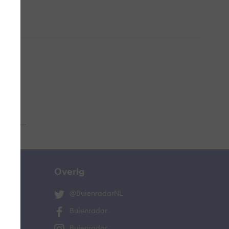
 aub...
Overig
@BuienradarNL
Buienradar
Buienradar