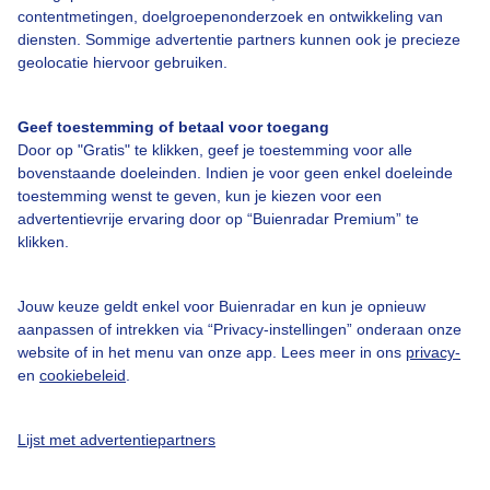
contentmetingen, doelgroepenonderzoek en ontwikkeling van
diensten. Sommige advertentie partners kunnen ook je precieze
Bedrijfsgegevens
geolocatie hiervoor gebruiken.
Veelgestelde vragen
Geef toestemming of betaal voor toegang
Contact
Door op "Gratis" te klikken, geef je toestemming voor alle
Toegankelijkheid
bovenstaande doeleinden. Indien je voor geen enkel doeleinde
toestemming wenst te geven, kun je kiezen voor een
Gebruikersvoorwaarden
advertentievrije ervaring door op “Buienradar Premium” te
klikken.
Adverteren
Buienradar Team
Jouw keuze geldt enkel voor Buienradar en kun je opnieuw
Privacy beleid
aanpassen of intrekken via “Privacy-instellingen” onderaan onze
website of in het menu van onze app. Lees meer in ons
privacy-
Cookie beleid
en
cookiebeleid
.
Privacy instellingen
Gratis weerdata
Lijst met advertentiepartners
@BuienradarNL