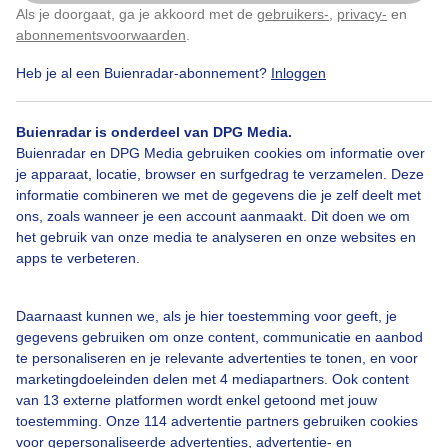
Als je doorgaat, ga je akkoord met de
gebruikers-
,
privacy-
en
Klik
hier
om dit aan te passen
abonnementsvoorwaarden
.
Heb je al een Buienradar-abonnement?
Inloggen
Hoogwater
Buienradar is onderdeel van DPG Media.
Buienradar en DPG Media gebruiken cookies om informatie over
Bekijk slideshow
je apparaat, locatie, browser en surfgedrag te verzamelen. Deze
informatie combineren we met de gegevens die je zelf deelt met
ons, zoals wanneer je een account aanmaakt. Dit doen we om
het gebruik van onze media te analyseren en onze websites en
apps te verbeteren.
Een moment geduld aub...
Daarnaast kunnen we, als je hier toestemming voor geeft, je
gegevens gebruiken om onze content, communicatie en aanbod
te personaliseren en je relevante advertenties te tonen, en voor
marketingdoeleinden delen met 4 mediapartners. Ook content
van 13 externe platformen wordt enkel getoond met jouw
toestemming. Onze 114 advertentie partners gebruiken cookies
voor gepersonaliseerde advertenties, advertentie- en
Over Buienradar