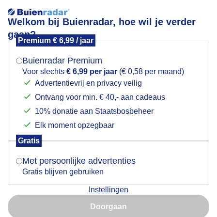
Welkom bij Buienradar, hoe wil je verder
gaan?
Premium € 6,99 / jaar
Mogen we je locatie gebruiken voor het
Nog wat sporen van het hoge water
weer?
Buienradar Premium
Voor slechts
€ 6,99 per jaar
(€ 0,58 per maand)
Advertentievrij en privacy veilig
Ontvang voor min. € 40,- aan cadeaus
Indien je hier nog geen akkoord op hebt gegeven,
verschijnt er zo een pop-up uit je browser waarin
10% donatie aan Staatsbosbeheer
deze toestemming gevraagd wordt.
Elk moment opzegbaar
Gratis
Is goed, toon de popup
Met persoonlijke advertenties
Gratis blijven gebruiken
Vanmorgen
Instellingen
Nu niet, misschien later
Door: Dilia van Zon
Gemaakt: 04-03-2026, 38x bekeken
Doorgaan
Gebruik je Safari en wil je niet elke dag deze pop-up zien?