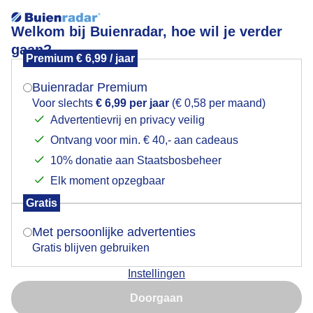
Welkom bij Buienradar, hoe wil je verder
gaan?
Premium € 6,99 / jaar
Mogen we je locatie gebruiken voor het
Hoog water
weer?
Buienradar Premium
Voor slechts
€ 6,99 per jaar
(€ 0,58 per maand)
Advertentievrij en privacy veilig
Ontvang voor min. € 40,- aan cadeaus
Indien je hier nog geen akkoord op hebt gegeven,
verschijnt er zo een pop-up uit je browser waarin
10% donatie aan Staatsbosbeheer
deze toestemming gevraagd wordt.
Elk moment opzegbaar
Gratis
Is goed, toon de popup
Met persoonlijke advertenties
Gratis blijven gebruiken
Instellingen
Nu niet, misschien later
Doorgaan
Gebruik je Safari en wil je niet elke dag deze pop-up zien?