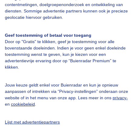
contentmetingen, doelgroepenonderzoek en ontwikkeling van
diensten. Sommige advertentie partners kunnen ook je precieze
geolocatie hiervoor gebruiken.
Over Buienradar
Geef toestemming of betaal voor toegang
Door op "Gratis" te klikken, geef je toestemming voor alle
Bedrijfsgegevens
bovenstaande doeleinden. Indien je voor geen enkel doeleinde
toestemming wenst te geven, kun je kiezen voor een
Veelgestelde vragen
advertentievrije ervaring door op “Buienradar Premium” te
Contact
klikken.
Toegankelijkheid
Jouw keuze geldt enkel voor Buienradar en kun je opnieuw
Gebruikersvoorwaarden
aanpassen of intrekken via “Privacy-instellingen” onderaan onze
website of in het menu van onze app. Lees meer in ons
privacy-
Adverteren
en
cookiebeleid
.
Buienradar Team
Privacy beleid
Lijst met advertentiepartners
Cookie beleid