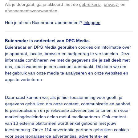
Hoog water Blauwe lucht Sluierbewolking
Als je doorgaat, ga je akkoord met de
gebruikers-
,
privacy-
en
Klik
hier
om dit aan te passen
Vliegtuigstreep Natuur Bomen in het water
abonnementsvoorwaarden
.
Heb je al een Buienradar-abonnement?
Inloggen
Door: Sandra Romijn
Gemaakt: 03-03-2026, 41x bekeken
Buienradar is onderdeel van DPG Media.
Buienradar en DPG Media gebruiken cookies om informatie over
Hoogwater
Blauwelucht
Sluierbewolking
je apparaat, locatie, browser en surfgedrag te verzamelen. Deze
informatie combineren we met de gegevens die je zelf deelt met
ons, zoals wanneer je een account aanmaakt. Dit doen we om
het gebruik van onze media te analyseren en onze websites en
Bekijk slideshow
apps te verbeteren.
Daarnaast kunnen we, als je hier toestemming voor geeft, je
gegevens gebruiken om onze content, communicatie en aanbod
te personaliseren en je relevante advertenties te tonen, en voor
marketingdoeleinden delen met 4 mediapartners. Ook content
Een moment geduld aub...
van 13 externe platformen wordt enkel getoond met jouw
toestemming. Onze 114 advertentie partners gebruiken cookies
voor gepersonaliseerde advertenties, advertentie- en