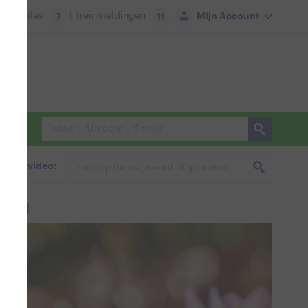
tie:
Files
| Treinmeldingen
Mijn Account
7
11
foto & video:
 dag