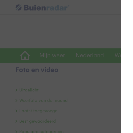
Mijn weer
Nederland
Wereld
Foto en video
B
Uitgelicht
Weerfoto van de maand
Laatst toegevoegd
Best gewaardeerd
Populaire categorieën