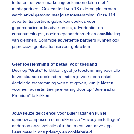
te tonen, en voor marketingdoeleinden delen met 4
mediapartners. Ook content van 13 externe platformen
wordt enkel getoond met jouw toestemming. Onze 114
advertentie partners gebruiken cookies voor
r: Marinus De Keijzer
Gemaakt: 25-02-2026, 20x bekeken
gepersonaliseerde advertenties, advertentie- en
contentmetingen, doelgroepenonderzoek en ontwikkeling
van diensten. Sommige advertentie partners kunnen ook
je precieze geolocatie hiervoor gebruiken.
ekijk slideshow
Geef toestemming of betaal voor toegang
Door op "Gratis" te klikken, geef je toestemming voor alle
bovenstaande doeleinden. Indien je voor geen enkel
doeleinde toestemming wenst te geven, kun je kiezen
voor een advertentievrije ervaring door op “Buienradar
Een moment geduld
Premium” te klikken.
Jouw keuze geldt enkel voor Buienradar en kun je
uienradar
Mijn weer
opnieuw aanpassen of intrekken via “Privacy-instellingen”
onderaan onze website of in het menu van onze app.
fsgegevens
De Bilt
Lees meer in ons
privacy-
en
cookiebeleid
.