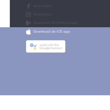
Buienradar
Buienradar
Download de Android app
Download de iOS app