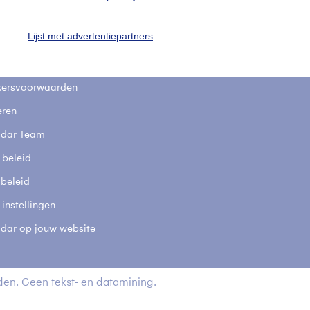
stelde vragen
Lijst met advertentiepartners
t
elijkheid
kersvoorwaarden
eren
adar Team
 beleid
 beleid
 instellingen
adar op jouw website
en. Geen tekst- en datamining.