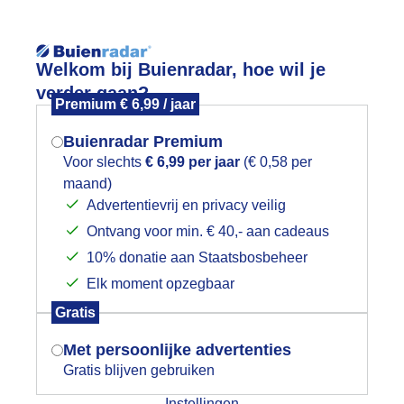
Reisinforma
Welkom bij Buienradar, hoe wil je
verder gaan?
Premium € 6,99 / jaar
Buienradar Premium
Voor slechts
€ 6,99 per jaar
(€ 0,58 per
wijd
Foto en video
Weerzine
maand)
Mogen we je locatie gebruiken voor
Advertentievrij en privacy veilig
het weer?
Zoeken in 
Ontvang voor min. € 40,- aan cadeaus
10% donatie aan Staatsbosbeheer
loemetjes en de beitjes op deze lente
Elk moment opzegbaar
Indien je hier nog geen akkoord op hebt
Gratis
gegeven, verschijnt er zo een pop-up uit
je browser waarin deze toestemming
Met persoonlijke advertenties
gevraagd wordt.
Gratis blijven gebruiken
Instellingen