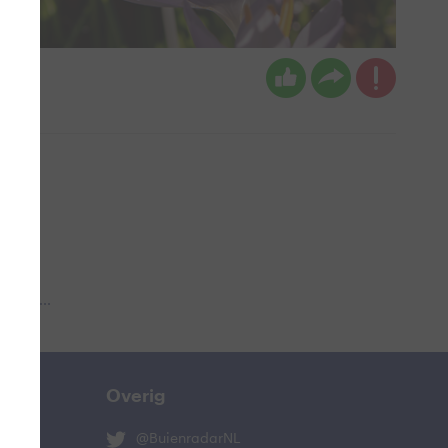
 aub...
Overig
@BuienradarNL