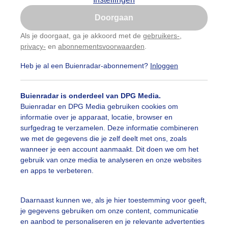
Is goed, toon de popup
Doorgaan
Nu niet, misschien later
Als je doorgaat, ga je akkoord met de
gebruikers-
,
privacy-
en
abonnementsvoorwaarden
.
Gebruik je Safari en wil je niet elke dag deze pop-up
zien?
Heb je al een Buienradar-abonnement?
Inloggen
Klik
hier
om dit aan te passen
Buienradar is onderdeel van DPG Media.
Buienradar en DPG Media gebruiken cookies om
informatie over je apparaat, locatie, browser en
surfgedrag te verzamelen. Deze informatie combineren
we met de gegevens die je zelf deelt met ons, zoals
wanneer je een account aanmaakt. Dit doen we om het
gebruik van onze media te analyseren en onze websites
en apps te verbeteren.
Daarnaast kunnen we, als je hier toestemming voor geeft,
je gegevens gebruiken om onze content, communicatie
en aanbod te personaliseren en je relevante advertenties