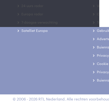
24 uurs radar
Veelge
Europa radar
Contac
7-daagse verwachting
Toegank
Satelliet Europa
Gebrui
Advert
Buienr
Privacy
Cookie
Privacy
Buienr
© 2006 - 2026 RTL Nederland. Alle rechten voorbehoud