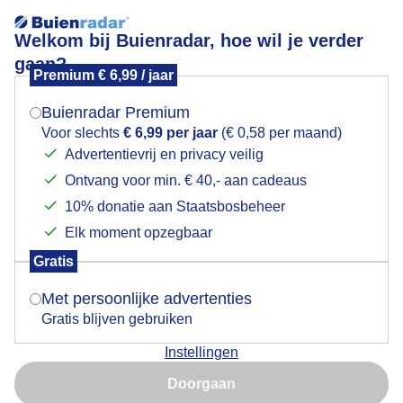
Welkom bij Buienradar, hoe wil je verder
gaan?
Premium € 6,99 / jaar
Mogen we je locatie gebruiken voor het
Weerfoto Dronten
weer?
Buienradar Premium
Voor slechts
€ 6,99 per jaar
(€ 0,58 per maand)
Advertentievrij en privacy veilig
Ontvang voor min. € 40,- aan cadeaus
Indien je hier nog geen akkoord op hebt gegeven,
verschijnt er zo een pop-up uit je browser waarin
10% donatie aan Staatsbosbeheer
deze toestemming gevraagd wordt.
Elk moment opzegbaar
Gratis
Is goed, toon de popup
Met persoonlijke advertenties
Gratis blijven gebruiken
Instellingen
Nu niet, misschien later
Door: rob van den Berg
Gemaakt: 17-02-2026, 69x bekeken
Doorgaan
Gebruik je Safari en wil je niet elke dag deze pop-up zien?