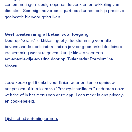
contentmetingen, doelgroepenonderzoek en ontwikkeling van
Veelgestelde vragen
diensten. Sommige advertentie partners kunnen ook je precieze
Contact
geolocatie hiervoor gebruiken.
Toegankelijkheid
Geef toestemming of betaal voor toegang
Gebruikersvoorwaarden
Door op "Gratis" te klikken, geef je toestemming voor alle
Adverteren
bovenstaande doeleinden. Indien je voor geen enkel doeleinde
toestemming wenst te geven, kun je kiezen voor een
Buienradar Team
advertentievrije ervaring door op “Buienradar Premium” te
klikken.
Privacy beleid
Cookie beleid
Jouw keuze geldt enkel voor Buienradar en kun je opnieuw
Privacy instellingen
aanpassen of intrekken via “Privacy-instellingen” onderaan onze
website of in het menu van onze app. Lees meer in ons
privacy-
Gratis weerdata
en
cookiebeleid
.
@BuienradarNL
Lijst met advertentiepartners
Buienradar
Buienradar