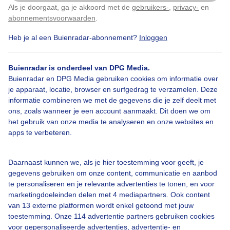
Als je doorgaat, ga je akkoord met de
gebruikers-
,
privacy-
en
Klik
hier
om dit aan te passen
abonnementsvoorwaarden
.
Heb je al een Buienradar-abonnement?
Inloggen
Bekijk slideshow
Buienradar is onderdeel van DPG Media.
Buienradar en DPG Media gebruiken cookies om informatie over
je apparaat, locatie, browser en surfgedrag te verzamelen. Deze
informatie combineren we met de gegevens die je zelf deelt met
ons, zoals wanneer je een account aanmaakt. Dit doen we om
Een moment geduld aub...
het gebruik van onze media te analyseren en onze websites en
apps te verbeteren.
Daarnaast kunnen we, als je hier toestemming voor geeft, je
gegevens gebruiken om onze content, communicatie en aanbod
te personaliseren en je relevante advertenties te tonen, en voor
Over Buienradar
marketingdoeleinden delen met 4 mediapartners. Ook content
van 13 externe platformen wordt enkel getoond met jouw
toestemming. Onze 114 advertentie partners gebruiken cookies
Bedrijfsgegevens
voor gepersonaliseerde advertenties, advertentie- en