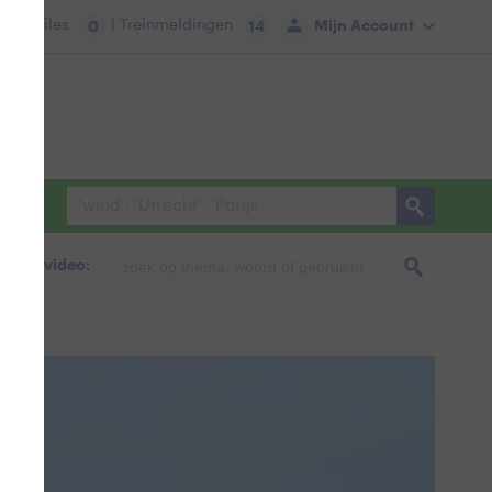
tie:
Files
| Treinmeldingen
Mijn Account
0
14
foto & video: