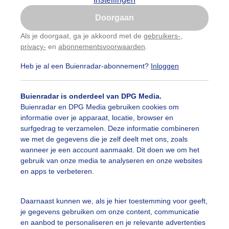
Is goed, toon de popup
Doorgaan
Nu niet, misschien later
Als je doorgaat, ga je akkoord met de
gebruikers-
,
privacy-
en
abonnementsvoorwaarden
.
Gebruik je Safari en wil je niet elke dag deze pop-up
zien?
Heb je al een Buienradar-abonnement?
Inloggen
Klik
hier
om dit aan te passen
Buienradar is onderdeel van DPG Media.
Buienradar en DPG Media gebruiken cookies om
informatie over je apparaat, locatie, browser en
surfgedrag te verzamelen. Deze informatie combineren
we met de gegevens die je zelf deelt met ons, zoals
wanneer je een account aanmaakt. Dit doen we om het
gebruik van onze media te analyseren en onze websites
en apps te verbeteren.
nderdagochtend op een grijs Texel dichtbij de Cocksdorp.
Daarnaast kunnen we, als je hier toestemming voor geeft,
je gegevens gebruiken om onze content, communicatie
r: Frans Alderse Baas
Gemaakt: 12-02-2026, 33x bekeken
en aanbod te personaliseren en je relevante advertenties