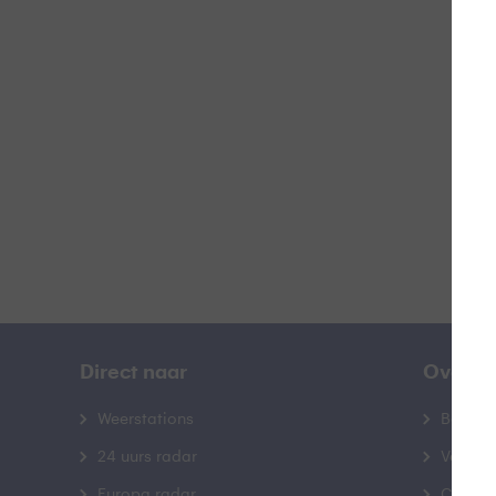
W
B
Direct naar
Over B
Weerstations
Bedrij
24 uurs radar
Veelge
Europa radar
Contac