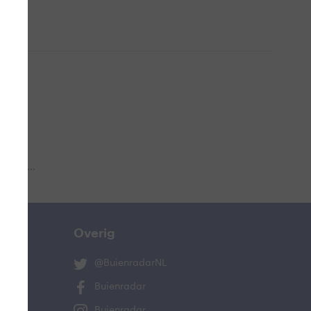
 aub...
Overig
@BuienradarNL
Buienradar
Buienradar