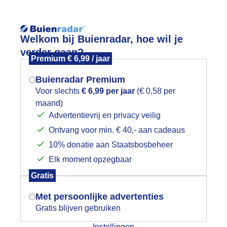
Reisinforma
Welkom bij Buienradar, hoe wil je
verder gaan?
Premium € 6,99 / jaar
Buienradar Premium
Voor slechts
€ 6,99 per jaar
(€ 0,58 per
wijd
Foto en video
Weerzine
maand)
Mogen we je locatie gebruiken voor
Advertentievrij en privacy veilig
het weer?
Zoeken in 
Ontvang voor min. € 40,- aan cadeaus
10% donatie aan Staatsbosbeheer
roog maar grijs op Texel
Elk moment opzegbaar
Indien je hier nog geen akkoord op hebt
Gratis
gegeven, verschijnt er zo een pop-up uit
je browser waarin deze toestemming
Met persoonlijke advertenties
gevraagd wordt.
Gratis blijven gebruiken
Instellingen