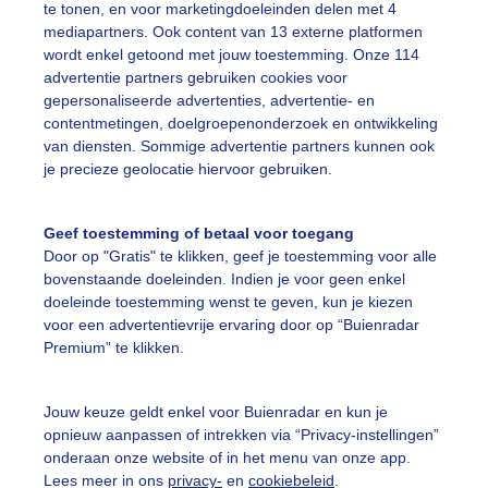
te tonen, en voor marketingdoeleinden delen met 4
mediapartners. Ook content van 13 externe platformen
inter
Wolken
wordt enkel getoond met jouw toestemming. Onze 114
advertentie partners gebruiken cookies voor
gepersonaliseerde advertenties, advertentie- en
ekijk slideshow
contentmetingen, doelgroepenonderzoek en ontwikkeling
van diensten. Sommige advertentie partners kunnen ook
je precieze geolocatie hiervoor gebruiken.
Geef toestemming of betaal voor toegang
Door op "Gratis" te klikken, geef je toestemming voor alle
Een moment geduld
bovenstaande doeleinden. Indien je voor geen enkel
doeleinde toestemming wenst te geven, kun je kiezen
voor een advertentievrije ervaring door op “Buienradar
Premium” te klikken.
uienradar
Mijn weer
Jouw keuze geldt enkel voor Buienradar en kun je
fsgegevens
De Bilt
opnieuw aanpassen of intrekken via “Privacy-instellingen”
stelde vragen
onderaan onze website of in het menu van onze app.
Lees meer in ons
privacy-
en
cookiebeleid
.
t