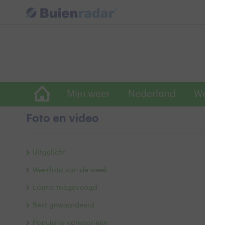
Mijn weer
Nederland
Wereld
Foto en video
D
Uitgelicht
Weerfoto van de week
Laatst toegevoegd
Best gewaardeerd
Populaire categorieën