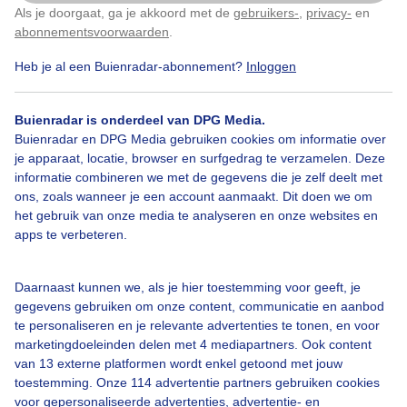
Als je doorgaat, ga je akkoord met de
gebruikers-
,
privacy-
en
Klik
hier
om dit aan te passen
abonnementsvoorwaarden
.
Heb je al een Buienradar-abonnement?
Inloggen
Miezerregendruppeltjes
Buienradar is onderdeel van DPG Media.
Buienradar en DPG Media gebruiken cookies om informatie over
Bekijk slideshow
je apparaat, locatie, browser en surfgedrag te verzamelen. Deze
informatie combineren we met de gegevens die je zelf deelt met
ons, zoals wanneer je een account aanmaakt. Dit doen we om
het gebruik van onze media te analyseren en onze websites en
apps te verbeteren.
Een moment geduld aub...
Daarnaast kunnen we, als je hier toestemming voor geeft, je
gegevens gebruiken om onze content, communicatie en aanbod
te personaliseren en je relevante advertenties te tonen, en voor
marketingdoeleinden delen met 4 mediapartners. Ook content
van 13 externe platformen wordt enkel getoond met jouw
toestemming. Onze 114 advertentie partners gebruiken cookies
voor gepersonaliseerde advertenties, advertentie- en
Over Buienradar