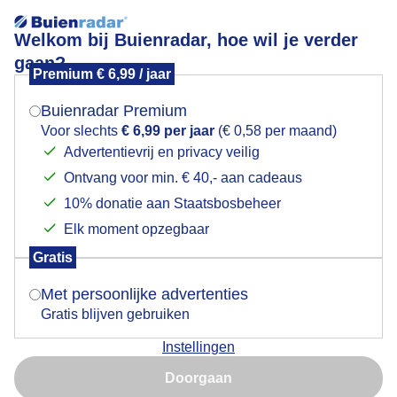
Welkom bij Buienradar, hoe wil je verder
gaan?
Premium € 6,99 / jaar
Mogen we je locatie gebruiken voor het
Een grijze dag met tussendoor miezerregen
weer?
Buienradar Premium
Voor slechts
€ 6,99 per jaar
(€ 0,58 per maand)
Advertentievrij en privacy veilig
Ontvang voor min. € 40,- aan cadeaus
Indien je hier nog geen akkoord op hebt gegeven,
verschijnt er zo een pop-up uit je browser waarin
10% donatie aan Staatsbosbeheer
deze toestemming gevraagd wordt.
Elk moment opzegbaar
Gratis
Is goed, toon de popup
Met persoonlijke advertenties
Gratis blijven gebruiken
Kats, Zeeland
Instellingen
Nu niet, misschien later
Door: Geeske Harkema
Gemaakt: 10-02-2026, 225x bekeken
Doorgaan
Gebruik je Safari en wil je niet elke dag deze pop-up zien?