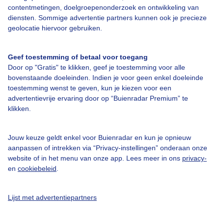
contentmetingen, doelgroepenonderzoek en ontwikkeling van
diensten. Sommige advertentie partners kunnen ook je precieze
Bedrijfsgegevens
geolocatie hiervoor gebruiken.
Veelgestelde vragen
Geef toestemming of betaal voor toegang
Contact
Door op "Gratis" te klikken, geef je toestemming voor alle
Toegankelijkheid
bovenstaande doeleinden. Indien je voor geen enkel doeleinde
toestemming wenst te geven, kun je kiezen voor een
Gebruikersvoorwaarden
advertentievrije ervaring door op “Buienradar Premium” te
klikken.
Adverteren
Buienradar Team
Jouw keuze geldt enkel voor Buienradar en kun je opnieuw
Privacy beleid
aanpassen of intrekken via “Privacy-instellingen” onderaan onze
website of in het menu van onze app. Lees meer in ons
privacy-
Cookie beleid
en
cookiebeleid
.
Privacy instellingen
Gratis weerdata
Lijst met advertentiepartners
@BuienradarNL