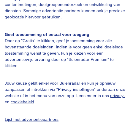
contentmetingen, doelgroepenonderzoek en ontwikkeling van
Over Buienradar
diensten. Sommige advertentie partners kunnen ook je precieze
geolocatie hiervoor gebruiken.
Bedrijfsgegevens
Geef toestemming of betaal voor toegang
Veelgestelde vragen
Door op "Gratis" te klikken, geef je toestemming voor alle
Contact
bovenstaande doeleinden. Indien je voor geen enkel doeleinde
toestemming wenst te geven, kun je kiezen voor een
Toegankelijkheid
advertentievrije ervaring door op “Buienradar Premium” te
Gebruikersvoorwaarden
klikken.
Adverteren
Jouw keuze geldt enkel voor Buienradar en kun je opnieuw
Buienradar Team
aanpassen of intrekken via “Privacy-instellingen” onderaan onze
website of in het menu van onze app. Lees meer in ons
privacy-
Privacy beleid
en
cookiebeleid
.
Cookie beleid
Privacy instellingen
Lijst met advertentiepartners
Gratis weerdata