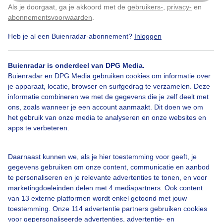
Als je doorgaat, ga je akkoord met de
gebruikers-
,
privacy-
en
Klik
hier
om dit aan te passen
abonnementsvoorwaarden
.
Door: Jannie Lukasse Fongers
Gemaakt: 08-02-2026, 22x bekeken
Heb je al een Buienradar-abonnement?
Inloggen
Buienradar is onderdeel van DPG Media.
Buienradar en DPG Media gebruiken cookies om informatie over
je apparaat, locatie, browser en surfgedrag te verzamelen. Deze
Bekijk slideshow
informatie combineren we met de gegevens die je zelf deelt met
ons, zoals wanneer je een account aanmaakt. Dit doen we om
het gebruik van onze media te analyseren en onze websites en
apps te verbeteren.
Daarnaast kunnen we, als je hier toestemming voor geeft, je
Een moment geduld aub...
gegevens gebruiken om onze content, communicatie en aanbod
te personaliseren en je relevante advertenties te tonen, en voor
marketingdoeleinden delen met 4 mediapartners. Ook content
van 13 externe platformen wordt enkel getoond met jouw
toestemming. Onze 114 advertentie partners gebruiken cookies
voor gepersonaliseerde advertenties, advertentie- en