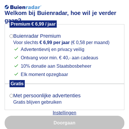
Welkom bij Buienradar, hoe wil je verder
gaan?
Premium € 6,99 / jaar
Mogen we je locatie gebruiken voor het
MIST STOLP BUITENGEBIED WOGNUM NH 8
weer?
FEBRUARI
Buienradar Premium
Voor slechts
€ 6,99 per jaar
(€ 0,58 per maand)
Advertentievrij en privacy veilig
Ontvang voor min. € 40,- aan cadeaus
Indien je hier nog geen akkoord op hebt gegeven,
verschijnt er zo een pop-up uit je browser waarin
10% donatie aan Staatsbosbeheer
deze toestemming gevraagd wordt.
Elk moment opzegbaar
Gratis
Is goed, toon de popup
Met persoonlijke advertenties
Gratis blijven gebruiken
Instellingen
Nu niet, misschien later
Doorgaan
Gebruik je Safari en wil je niet elke dag deze pop-up zien?