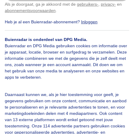
Als je doorgaat, ga je akkoord met de
gebruikers-
,
privacy-
en
Klik
hier
om dit aan te passen
abonnementsvoorwaarden
.
Heb je al een Buienradar-abonnement?
Inloggen
Grijze
Mistige
Dag
Ijsvogel
Winter
Buienradar is onderdeel van DPG Media.
Buienradar en DPG Media gebruiken cookies om informatie over
Bekijk slideshow
je apparaat, locatie, browser en surfgedrag te verzamelen. Deze
informatie combineren we met de gegevens die je zelf deelt met
ons, zoals wanneer je een account aanmaakt. Dit doen we om
het gebruik van onze media te analyseren en onze websites en
apps te verbeteren.
Een moment geduld aub...
Daarnaast kunnen we, als je hier toestemming voor geeft, je
gegevens gebruiken om onze content, communicatie en aanbod
te personaliseren en je relevante advertenties te tonen, en voor
marketingdoeleinden delen met 4 mediapartners. Ook content
van 13 externe platformen wordt enkel getoond met jouw
toestemming. Onze 114 advertentie partners gebruiken cookies
voor gepersonaliseerde advertenties, advertentie- en
Over Buienradar