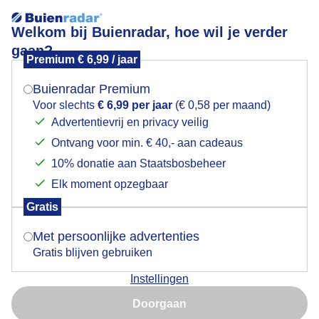
Welkom bij Buienradar, hoe wil je verder
gaan?
Premium € 6,99 / jaar
Mogen we je locatie gebruiken voor het
Dit ijsvogeltje gaf kleur aan mijn dag
weer?
Buienradar Premium
Voor slechts
€ 6,99 per jaar
(€ 0,58 per maand)
Advertentievrij en privacy veilig
Ontvang voor min. € 40,- aan cadeaus
Indien je hier nog geen akkoord op hebt gegeven,
verschijnt er zo een pop-up uit je browser waarin
10% donatie aan Staatsbosbeheer
deze toestemming gevraagd wordt.
Elk moment opzegbaar
Gratis
Is goed, toon de popup
Met persoonlijke advertenties
Gratis blijven gebruiken
Altijd blij als ik nu en dan een ijsvogel zie.
Instellingen
Nu niet, misschien later
Door: Erna Kool
Gemaakt: 08-02-2026, 1123x bekeken
Doorgaan
Gebruik je Safari en wil je niet elke dag deze pop-up zien?