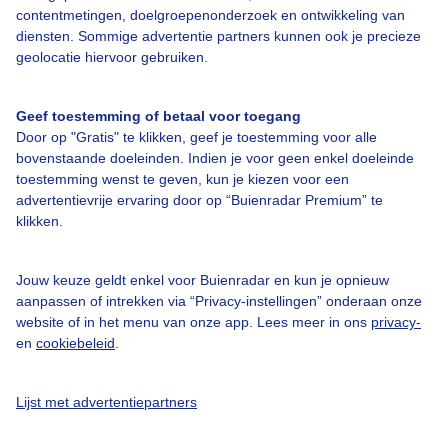
contentmetingen, doelgroepenonderzoek en ontwikkeling van
diensten. Sommige advertentie partners kunnen ook je precieze
Bedrijfsgegevens
geolocatie hiervoor gebruiken.
Veelgestelde vragen
Geef toestemming of betaal voor toegang
Contact
Door op "Gratis" te klikken, geef je toestemming voor alle
Toegankelijkheid
bovenstaande doeleinden. Indien je voor geen enkel doeleinde
toestemming wenst te geven, kun je kiezen voor een
Gebruikersvoorwaarden
advertentievrije ervaring door op “Buienradar Premium” te
klikken.
Adverteren
Buienradar Team
Jouw keuze geldt enkel voor Buienradar en kun je opnieuw
Privacy beleid
aanpassen of intrekken via “Privacy-instellingen” onderaan onze
website of in het menu van onze app. Lees meer in ons
privacy-
Cookie beleid
en
cookiebeleid
.
Privacy instellingen
Gratis weerdata
Lijst met advertentiepartners
@BuienradarNL