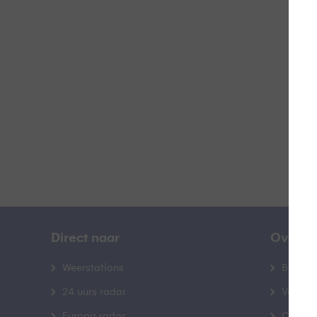
Z
B
Direct naar
Over B
Weerstations
Bedrij
24 uurs radar
Veelge
Europa radar
Contac