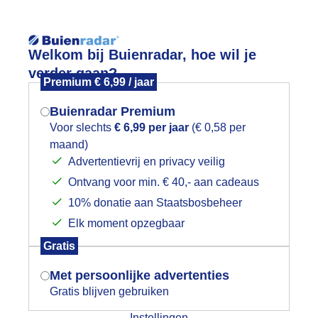
Reisinforma
Welkom bij Buienradar, hoe wil je
verder gaan?
Premium € 6,99 / jaar
Buienradar Premium
Voor slechts
€ 6,99 per jaar
(€ 0,58 per
wijd
Foto en video
Weerzine
maand)
Mogen we je locatie gebruiken voor
Advertentievrij en privacy veilig
het weer?
Zoeken in 
Ontvang voor min. € 40,- aan cadeaus
10% donatie aan Staatsbosbeheer
ooi met fris windje
Elk moment opzegbaar
Indien je hier nog geen akkoord op hebt
Gratis
gegeven, verschijnt er zo een pop-up uit
je browser waarin deze toestemming
Met persoonlijke advertenties
gevraagd wordt.
Gratis blijven gebruiken
Instellingen