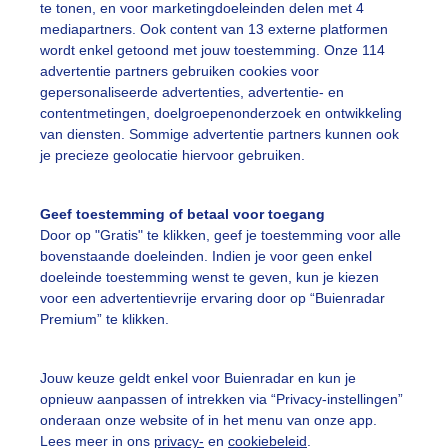
te tonen, en voor marketingdoeleinden delen met 4
mediapartners. Ook content van 13 externe platformen
onnig
Friswindje
Droog
wordt enkel getoond met jouw toestemming. Onze 114
advertentie partners gebruiken cookies voor
gepersonaliseerde advertenties, advertentie- en
ekijk slideshow
contentmetingen, doelgroepenonderzoek en ontwikkeling
van diensten. Sommige advertentie partners kunnen ook
je precieze geolocatie hiervoor gebruiken.
Geef toestemming of betaal voor toegang
Door op "Gratis" te klikken, geef je toestemming voor alle
Een moment geduld
bovenstaande doeleinden. Indien je voor geen enkel
doeleinde toestemming wenst te geven, kun je kiezen
voor een advertentievrije ervaring door op “Buienradar
Premium” te klikken.
uienradar
Mijn weer
Jouw keuze geldt enkel voor Buienradar en kun je
fsgegevens
De Bilt
opnieuw aanpassen of intrekken via “Privacy-instellingen”
stelde vragen
onderaan onze website of in het menu van onze app.
Lees meer in ons
privacy-
en
cookiebeleid
.
t