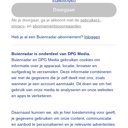
Is goed, toon de popup
Doorgaan
Nu niet, misschien later
Als je doorgaat, ga je akkoord met de
gebruikers-
,
privacy-
en
abonnementsvoorwaarden
.
Gebruik je Safari en wil je niet elke dag deze pop-up
zien?
Heb je al een Buienradar-abonnement?
Inloggen
Klik
hier
om dit aan te passen
Buienradar is onderdeel van DPG Media.
Buienradar en DPG Media gebruiken cookies om
informatie over je apparaat, locatie, browser en
surfgedrag te verzamelen. Deze informatie combineren
we met de gegevens die je zelf deelt met ons, zoals
wanneer je een account aanmaakt. Dit doen we om het
gebruik van onze media te analyseren en onze websites
en apps te verbeteren.
st zonnig met een temperatuur net in de dubbele cijfers.
Daarnaast kunnen we, als je hier toestemming voor geeft,
je gegevens gebruiken om onze content, communicatie
r: Toon Boons
Gemaakt: 07-02-2026, 31x bekeken
en aanbod te personaliseren en je relevante advertenties