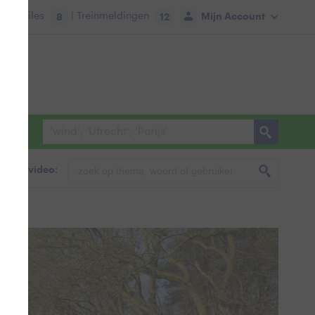
tie:
Files
| Treinmeldingen
Mijn Account
8
12
foto & video: