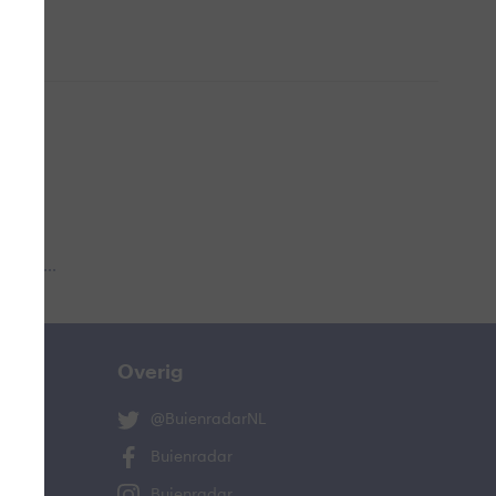
 aub...
Overig
@BuienradarNL
Buienradar
Buienradar