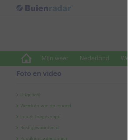
Mijn weer
Nederland
Wereld
Foto en video
M
Uitgelicht
Weerfoto van de maand
Laatst toegevoegd
Best gewaardeerd
Populaire categorieën