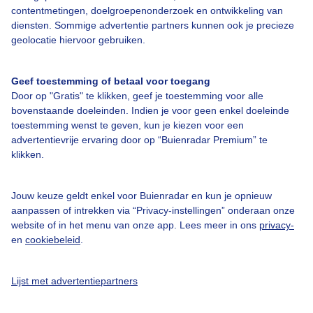
contentmetingen, doelgroepenonderzoek en ontwikkeling van
Over Buienradar
diensten. Sommige advertentie partners kunnen ook je precieze
geolocatie hiervoor gebruiken.
Bedrijfsgegevens
Geef toestemming of betaal voor toegang
Veelgestelde vragen
Door op "Gratis" te klikken, geef je toestemming voor alle
bovenstaande doeleinden. Indien je voor geen enkel doeleinde
Contact
toestemming wenst te geven, kun je kiezen voor een
Toegankelijkheid
advertentievrije ervaring door op “Buienradar Premium” te
klikken.
Gebruikersvoorwaarden
Adverteren
Jouw keuze geldt enkel voor Buienradar en kun je opnieuw
Buienradar Team
aanpassen of intrekken via “Privacy-instellingen” onderaan onze
website of in het menu van onze app. Lees meer in ons
privacy-
Privacy beleid
en
cookiebeleid
.
Cookie beleid
Privacy instellingen
Lijst met advertentiepartners
Gratis weerdata