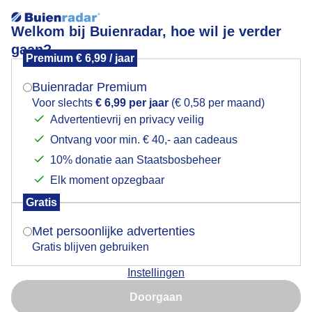
Welkom bij Buienradar, hoe wil je verder
gaan?
Premium € 6,99 / jaar
Mogen we je locatie gebruiken voor het
Zonnig, helder, stevige windvlagen aan de Costa
weer?
Blanca
Buienradar Premium
Voor slechts
€ 6,99 per jaar
(€ 0,58 per maand)
Advertentievrij en privacy veilig
Ontvang voor min. € 40,- aan cadeaus
Indien je hier nog geen akkoord op hebt gegeven,
verschijnt er zo een pop-up uit je browser waarin
10% donatie aan Staatsbosbeheer
deze toestemming gevraagd wordt.
Elk moment opzegbaar
Gratis
Is goed, toon de popup
Met persoonlijke advertenties
Gratis blijven gebruiken
Instellingen
Zonnig, helder, stevige windvlagen aan de Costa
Nu niet, misschien later
Blanca
Doorgaan
Gebruik je Safari en wil je niet elke dag deze pop-up zien?