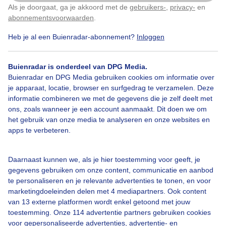
Als je doorgaat, ga je akkoord met de
gebruikers-
,
privacy-
en
Door: ria brasser
Gemaakt: 06-02-2026, 33x bekeken
Klik
hier
om dit aan te passen
abonnementsvoorwaarden
.
Heb je al een Buienradar-abonnement?
Inloggen
Stevigewindvlagen
Zonnigenhelder
Buienradar is onderdeel van DPG Media.
Buienradar en DPG Media gebruiken cookies om informatie over
je apparaat, locatie, browser en surfgedrag te verzamelen. Deze
informatie combineren we met de gegevens die je zelf deelt met
Bekijk slideshow
ons, zoals wanneer je een account aanmaakt. Dit doen we om
het gebruik van onze media te analyseren en onze websites en
apps te verbeteren.
Daarnaast kunnen we, als je hier toestemming voor geeft, je
Een moment geduld aub...
gegevens gebruiken om onze content, communicatie en aanbod
te personaliseren en je relevante advertenties te tonen, en voor
marketingdoeleinden delen met 4 mediapartners. Ook content
van 13 externe platformen wordt enkel getoond met jouw
toestemming. Onze 114 advertentie partners gebruiken cookies
voor gepersonaliseerde advertenties, advertentie- en