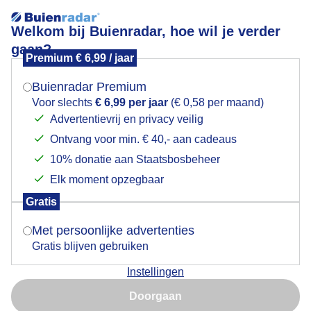
Welkom bij Buienradar, hoe wil je verder
gaan?
Premium € 6,99 / jaar
Mogen we je locatie gebruiken voor het
Genieten in het winterzonnetje
weer?
Buienradar Premium
Voor slechts
€ 6,99 per jaar
(€ 0,58 per maand)
Advertentievrij en privacy veilig
Ontvang voor min. € 40,- aan cadeaus
Indien je hier nog geen akkoord op hebt gegeven,
verschijnt er zo een pop-up uit je browser waarin
10% donatie aan Staatsbosbeheer
deze toestemming gevraagd wordt.
Elk moment opzegbaar
Gratis
Is goed, toon de popup
Met persoonlijke advertenties
Gratis blijven gebruiken
Vanmiddag heerlijk zonnig strandweer
Instellingen
Nu niet, misschien later
Door: ria brasser
Gemaakt: 05-02-2026, 30x bekeken
Doorgaan
Gebruik je Safari en wil je niet elke dag deze pop-up zien?