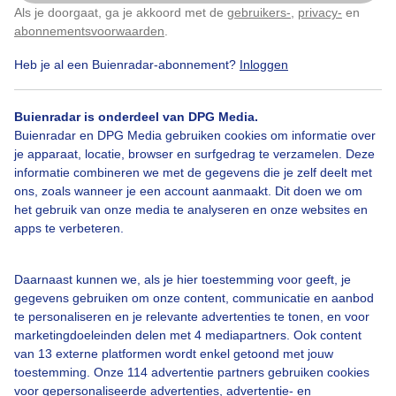
Als je doorgaat, ga je akkoord met de
gebruikers-
,
privacy-
en
Klik
hier
om dit aan te passen
abonnementsvoorwaarden
.
Heb je al een Buienradar-abonnement?
Inloggen
Genieteninhetzonnetje
Heerlijkzonnigweer
Strand
Buienradar is onderdeel van DPG Media.
Buienradar en DPG Media gebruiken cookies om informatie over
Bekijk slideshow
je apparaat, locatie, browser en surfgedrag te verzamelen. Deze
informatie combineren we met de gegevens die je zelf deelt met
ons, zoals wanneer je een account aanmaakt. Dit doen we om
het gebruik van onze media te analyseren en onze websites en
apps te verbeteren.
Een moment geduld aub...
Daarnaast kunnen we, als je hier toestemming voor geeft, je
gegevens gebruiken om onze content, communicatie en aanbod
te personaliseren en je relevante advertenties te tonen, en voor
marketingdoeleinden delen met 4 mediapartners. Ook content
van 13 externe platformen wordt enkel getoond met jouw
toestemming. Onze 114 advertentie partners gebruiken cookies
voor gepersonaliseerde advertenties, advertentie- en
Over Buienradar