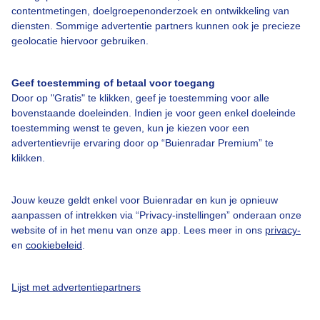
contentmetingen, doelgroepenonderzoek en ontwikkeling van
diensten. Sommige advertentie partners kunnen ook je precieze
Bedrijfsgegevens
geolocatie hiervoor gebruiken.
Veelgestelde vragen
Geef toestemming of betaal voor toegang
Contact
Door op "Gratis" te klikken, geef je toestemming voor alle
Toegankelijkheid
bovenstaande doeleinden. Indien je voor geen enkel doeleinde
toestemming wenst te geven, kun je kiezen voor een
Gebruikersvoorwaarden
advertentievrije ervaring door op “Buienradar Premium” te
klikken.
Adverteren
Buienradar Team
Jouw keuze geldt enkel voor Buienradar en kun je opnieuw
Privacy beleid
aanpassen of intrekken via “Privacy-instellingen” onderaan onze
website of in het menu van onze app. Lees meer in ons
privacy-
Cookie beleid
en
cookiebeleid
.
Privacy instellingen
Gratis weerdata
Lijst met advertentiepartners
@BuienradarNL