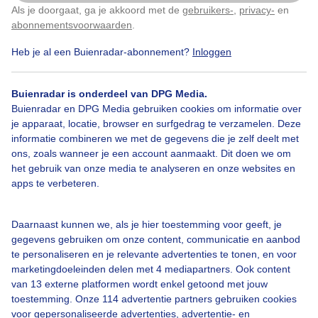
IJskoude ochtendwandeling IJskoude ochtend
Als je doorgaat, ga je akkoord met de
gebruikers-
,
privacy-
en
Klik
hier
om dit aan te passen
IJskoude wind IJskoud Koud Wind
abonnementsvoorwaarden
.
Gevoelstemperatuur
Heb je al een Buienradar-abonnement?
Inloggen
Door: Sandra Romijn
Gemaakt: 05-02-2026, 56x bekeken
Buienradar is onderdeel van DPG Media.
Buienradar en DPG Media gebruiken cookies om informatie over
je apparaat, locatie, browser en surfgedrag te verzamelen. Deze
Ijskoudewind
Gevoelstemperatuur
informatie combineren we met de gegevens die je zelf deelt met
ons, zoals wanneer je een account aanmaakt. Dit doen we om
het gebruik van onze media te analyseren en onze websites en
apps te verbeteren.
Bekijk slideshow
Daarnaast kunnen we, als je hier toestemming voor geeft, je
gegevens gebruiken om onze content, communicatie en aanbod
te personaliseren en je relevante advertenties te tonen, en voor
marketingdoeleinden delen met 4 mediapartners. Ook content
van 13 externe platformen wordt enkel getoond met jouw
Een moment geduld aub...
toestemming. Onze 114 advertentie partners gebruiken cookies
voor gepersonaliseerde advertenties, advertentie- en