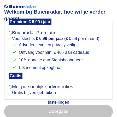
Welkom bij Buienradar, hoe wil je verder
gaan?
Premium € 6,99 / jaar
Mogen we je locatie gebruiken voor het
IJskoude ochtend
weer?
Buienradar Premium
Voor slechts
€ 6,99 per jaar
(€ 0,58 per maand)
Advertentievrij en privacy veilig
Ontvang voor min. € 40,- aan cadeaus
Indien je hier nog geen akkoord op hebt gegeven,
verschijnt er zo een pop-up uit je browser waarin
10% donatie aan Staatsbosbeheer
deze toestemming gevraagd wordt.
Elk moment opzegbaar
Gratis
Is goed, toon de popup
Met persoonlijke advertenties
Gratis blijven gebruiken
Instellingen
Nu niet, misschien later
Doorgaan
Gebruik je Safari en wil je niet elke dag deze pop-up zien?