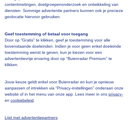
contentmetingen, doelgroepenonderzoek en ontwikkeling van
diensten. Sommige advertentie partners kunnen ook je precieze
geolocatie hiervoor gebruiken.
Over Buienradar
Geef toestemming of betaal voor toegang
Door op "Gratis" te klikken, geef je toestemming voor alle
bovenstaande doeleinden. Indien je voor geen enkel doeleinde
Bedrijfsgegevens
toestemming wenst te geven, kun je kiezen voor een
advertentievrije ervaring door op “Buienradar Premium” te
Veelgestelde vragen
klikken.
Contact
Toegankelijkheid
Jouw keuze geldt enkel voor Buienradar en kun je opnieuw
aanpassen of intrekken via “Privacy-instellingen” onderaan onze
Gebruikersvoorwaarden
website of in het menu van onze app. Lees meer in ons
privacy-
Adverteren
en
cookiebeleid
.
Buienradar Team
Lijst met advertentiepartners
Privacy beleid
Cookie beleid