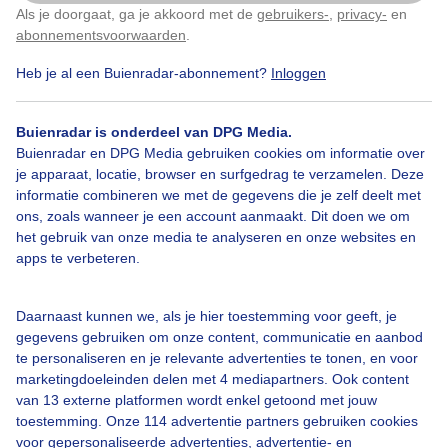
Als je doorgaat, ga je akkoord met de
gebruikers-
,
privacy-
en
Klik
hier
om dit aan te passen
abonnementsvoorwaarden
.
Heb je al een Buienradar-abonnement?
Inloggen
Bewolkt
Aantrekkendewind
Buienradar is onderdeel van DPG Media.
Rodewaarschuwingsvlaggen
Buienradar en DPG Media gebruiken cookies om informatie over
je apparaat, locatie, browser en surfgedrag te verzamelen. Deze
informatie combineren we met de gegevens die je zelf deelt met
ons, zoals wanneer je een account aanmaakt. Dit doen we om
Bekijk slideshow
het gebruik van onze media te analyseren en onze websites en
apps te verbeteren.
Daarnaast kunnen we, als je hier toestemming voor geeft, je
gegevens gebruiken om onze content, communicatie en aanbod
te personaliseren en je relevante advertenties te tonen, en voor
Een moment geduld aub...
marketingdoeleinden delen met 4 mediapartners. Ook content
van 13 externe platformen wordt enkel getoond met jouw
toestemming. Onze 114 advertentie partners gebruiken cookies
voor gepersonaliseerde advertenties, advertentie- en