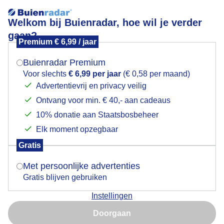
Welkom bij Buienradar, hoe wil je verder
gaan?
Premium € 6,99 / jaar
Mogen we je locatie gebruiken voor het
Rode waarschuwingsvlaggen worden geplaatst
weer?
Buienradar Premium
Voor slechts
€ 6,99 per jaar
(€ 0,58 per maand)
Advertentievrij en privacy veilig
Ontvang voor min. € 40,- aan cadeaus
Indien je hier nog geen akkoord op hebt gegeven,
verschijnt er zo een pop-up uit je browser waarin
10% donatie aan Staatsbosbeheer
deze toestemming gevraagd wordt.
Elk moment opzegbaar
Gratis
Is goed, toon de popup
Met persoonlijke advertenties
Gratis blijven gebruiken
Bewolkt, aantrekkende wind,strandwachten plaatsen
Instellingen
rode waarschuwingsvlaggen.
Nu niet, misschien later
Doorgaan
Door: ria brasser
Gemaakt: 04-02-2026, 38x bekeken
Gebruik je Safari en wil je niet elke dag deze pop-up zien?