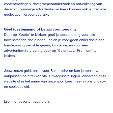
contentmetingen, doelgroepenonderzoek en ontwikkeling van
diensten. Sommige advertentie partners kunnen ook je precieze
geolocatie hiervoor gebruiken.
Over Buienradar
Geef toestemming of betaal voor toegang
Bedrijfsgegevens
Door op "Gratis" te klikken, geef je toestemming voor alle
Veelgestelde vragen
bovenstaande doeleinden. Indien je voor geen enkel doeleinde
toestemming wenst te geven, kun je kiezen voor een
Contact
advertentievrije ervaring door op “Buienradar Premium” te
klikken.
Toegankelijkheid
Gebruikersvoorwaarden
Jouw keuze geldt enkel voor Buienradar en kun je opnieuw
Adverteren
aanpassen of intrekken via “Privacy-instellingen” onderaan onze
website of in het menu van onze app. Lees meer in ons
privacy-
Buienradar Team
en
cookiebeleid
.
Privacy beleid
Cookie beleid
Lijst met advertentiepartners
Privacy instellingen