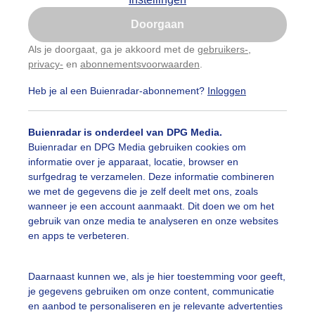
Is goed, toon de popup
Doorgaan
Nu niet, misschien later
Als je doorgaat, ga je akkoord met de
gebruikers-
,
privacy-
en
abonnementsvoorwaarden
.
Gebruik je Safari en wil je niet elke dag deze pop-up
zien?
Heb je al een Buienradar-abonnement?
Inloggen
Klik
hier
om dit aan te passen
Buienradar is onderdeel van DPG Media.
Buienradar en DPG Media gebruiken cookies om
informatie over je apparaat, locatie, browser en
surfgedrag te verzamelen. Deze informatie combineren
we met de gegevens die je zelf deelt met ons, zoals
wanneer je een account aanmaakt. Dit doen we om het
gebruik van onze media te analyseren en onze websites
en apps te verbeteren.
kenvelden af en toe flets zonnetje aan de Costa Blanca
Daarnaast kunnen we, als je hier toestemming voor geeft,
je gegevens gebruiken om onze content, communicatie
r: ria brasser
Gemaakt: 02-02-2026, 31x bekeken
en aanbod te personaliseren en je relevante advertenties