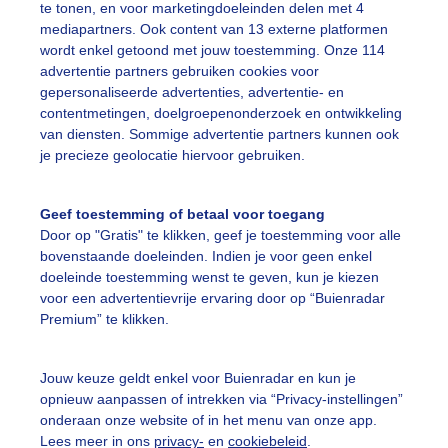
te tonen, en voor marketingdoeleinden delen met 4
mediapartners. Ook content van 13 externe platformen
rijzewolkenvelden
Afentoefletszonnetje
wordt enkel getoond met jouw toestemming. Onze 114
advertentie partners gebruiken cookies voor
gepersonaliseerde advertenties, advertentie- en
ekijk slideshow
contentmetingen, doelgroepenonderzoek en ontwikkeling
van diensten. Sommige advertentie partners kunnen ook
je precieze geolocatie hiervoor gebruiken.
Geef toestemming of betaal voor toegang
Door op "Gratis" te klikken, geef je toestemming voor alle
Een moment geduld
bovenstaande doeleinden. Indien je voor geen enkel
doeleinde toestemming wenst te geven, kun je kiezen
voor een advertentievrije ervaring door op “Buienradar
Premium” te klikken.
uienradar
Mijn weer
Jouw keuze geldt enkel voor Buienradar en kun je
fsgegevens
De Bilt
opnieuw aanpassen of intrekken via “Privacy-instellingen”
stelde vragen
onderaan onze website of in het menu van onze app.
Lees meer in ons
privacy-
en
cookiebeleid
.
t