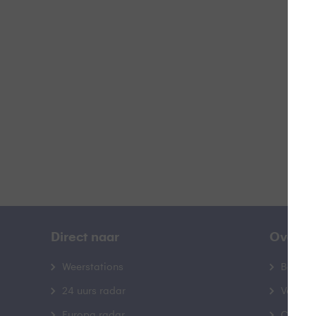
G
B
Direct naar
Over B
Weerstations
Bedrij
24 uurs radar
Veelge
Europa radar
Contac