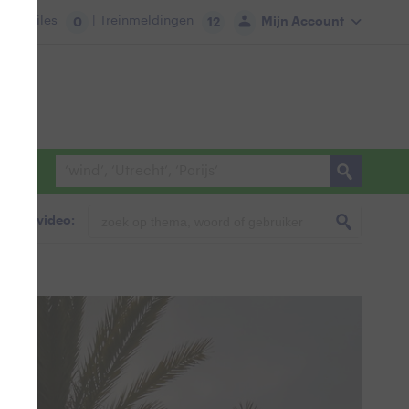
tie:
Files
| Treinmeldingen
Mijn Account
0
12
foto & video: