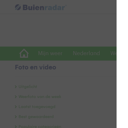
Mijn weer
Nederland
Wereld
Foto en video
W
Uitgelicht
Weerfoto van de week
Laatst toegevoegd
Best gewaardeerd
Populaire categorieën