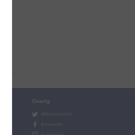
 aub...
Overig
@BuienradarNL
Buienradar
Buienradar