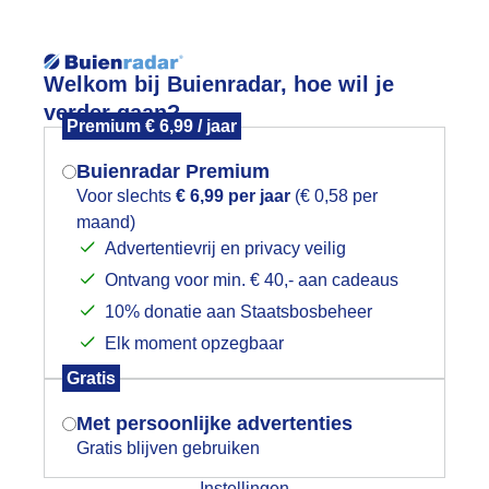
Reisinforma
Welkom bij Buienradar, hoe wil je
verder gaan?
Premium € 6,99 / jaar
Buienradar Premium
Voor slechts
€ 6,99 per jaar
(€ 0,58 per
wijd
Foto en video
Weerzine
maand)
Mogen we je locatie gebruiken voor
Advertentievrij en privacy veilig
het weer?
Zoeken in 
Ontvang voor min. € 40,- aan cadeaus
10% donatie aan Staatsbosbeheer
olkenvelden af en toe flets zonnetje
Elk moment opzegbaar
Indien je hier nog geen akkoord op hebt
Gratis
gegeven, verschijnt er zo een pop-up uit
je browser waarin deze toestemming
Met persoonlijke advertenties
gevraagd wordt.
Gratis blijven gebruiken
Instellingen