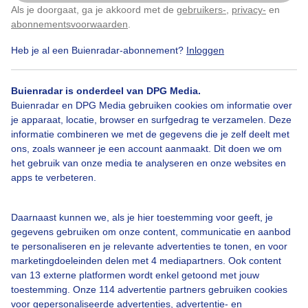
Als je doorgaat, ga je akkoord met de
gebruikers-
,
privacy-
en
Klik
hier
om dit aan te passen
abonnementsvoorwaarden
.
Heb je al een Buienradar-abonnement?
Inloggen
Lekkerzonnigweer
Goedinsmeren
Zonnigstrandweer
Buienradar is onderdeel van DPG Media.
Buienradar en DPG Media gebruiken cookies om informatie over
Bekijk slideshow
je apparaat, locatie, browser en surfgedrag te verzamelen. Deze
informatie combineren we met de gegevens die je zelf deelt met
ons, zoals wanneer je een account aanmaakt. Dit doen we om
het gebruik van onze media te analyseren en onze websites en
apps te verbeteren.
Een moment geduld aub...
Daarnaast kunnen we, als je hier toestemming voor geeft, je
gegevens gebruiken om onze content, communicatie en aanbod
te personaliseren en je relevante advertenties te tonen, en voor
marketingdoeleinden delen met 4 mediapartners. Ook content
van 13 externe platformen wordt enkel getoond met jouw
toestemming. Onze 114 advertentie partners gebruiken cookies
voor gepersonaliseerde advertenties, advertentie- en
Over Buienradar