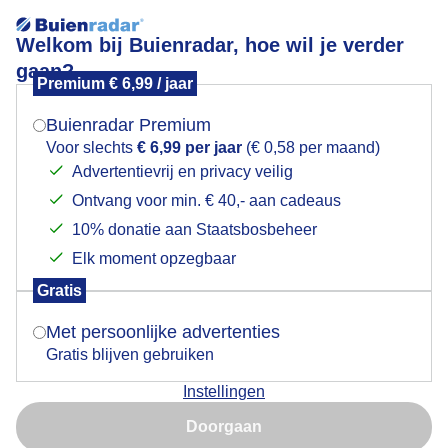
Welkom bij Buienradar, hoe wil je verder
gaan?
Premium € 6,99 / jaar
Mogen we je locatie gebruiken voor het
Lekker zonnig weer aan de Costa Blanca
weer?
Buienradar Premium
Voor slechts
€ 6,99 per jaar
(€ 0,58 per maand)
Advertentievrij en privacy veilig
Ontvang voor min. € 40,- aan cadeaus
Indien je hier nog geen akkoord op hebt gegeven,
verschijnt er zo een pop-up uit je browser waarin
10% donatie aan Staatsbosbeheer
deze toestemming gevraagd wordt.
Elk moment opzegbaar
Gratis
Is goed, toon de popup
Met persoonlijke advertenties
Gratis blijven gebruiken
Goed insmeren met het zonnige weer
Instellingen
Nu niet, misschien later
Door: ria brasser
Gemaakt: 30-01-2026, 30x bekeken
Doorgaan
Gebruik je Safari en wil je niet elke dag deze pop-up zien?