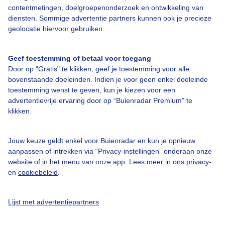
contentmetingen, doelgroepenonderzoek en ontwikkeling van
diensten. Sommige advertentie partners kunnen ook je precieze
Bedrijfsgegevens
geolocatie hiervoor gebruiken.
Veelgestelde vragen
Geef toestemming of betaal voor toegang
Contact
Door op "Gratis" te klikken, geef je toestemming voor alle
Toegankelijkheid
bovenstaande doeleinden. Indien je voor geen enkel doeleinde
toestemming wenst te geven, kun je kiezen voor een
Gebruikersvoorwaarden
advertentievrije ervaring door op “Buienradar Premium” te
klikken.
Adverteren
Buienradar Team
Jouw keuze geldt enkel voor Buienradar en kun je opnieuw
Privacy beleid
aanpassen of intrekken via “Privacy-instellingen” onderaan onze
website of in het menu van onze app. Lees meer in ons
privacy-
Cookie beleid
en
cookiebeleid
.
Privacy instellingen
Gratis weerdata
Lijst met advertentiepartners
@BuienradarNL