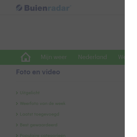
Mijn weer
Nederland
Wereld
Foto en video
K
Uitgelicht
Weerfoto van de week
Laatst toegevoegd
Best gewaardeerd
Populaire categorieën