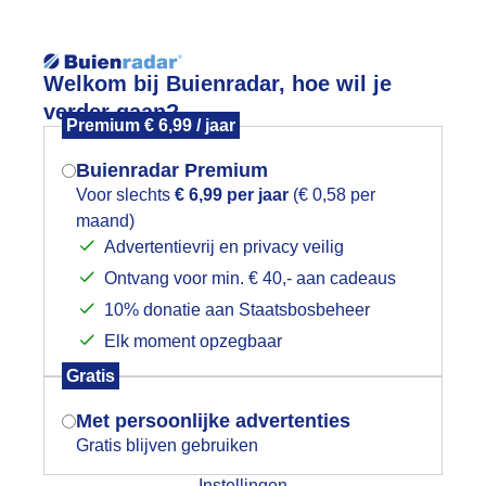
Reisinforma
Welkom bij Buienradar, hoe wil je
verder gaan?
Premium € 6,99 / jaar
Buienradar Premium
Voor slechts
€ 6,99 per jaar
(€ 0,58 per
wijd
Foto en video
Weerzine
maand)
Mogen we je locatie gebruiken voor
Advertentievrij en privacy veilig
het weer?
Zoeken in 
Ontvang voor min. € 40,- aan cadeaus
10% donatie aan Staatsbosbeheer
oude fietsdag
Elk moment opzegbaar
Indien je hier nog geen akkoord op hebt
Gratis
gegeven, verschijnt er zo een pop-up uit
je browser waarin deze toestemming
Met persoonlijke advertenties
gevraagd wordt.
Gratis blijven gebruiken
Instellingen