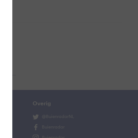
 aub...
Overig
@BuienradarNL
Buienradar
Buienradar