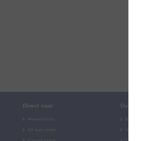
Fi
B
Direct naar
Over B
Weerstations
Bedrij
24 uurs radar
Veelge
Europa radar
Contac