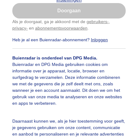
Is goed, toon de popup
Doorgaan
Nu niet, misschien later
Als je doorgaat, ga je akkoord met de
gebruikers-
,
privacy-
en
abonnementsvoorwaarden
.
Gebruik je Safari en wil je niet elke dag deze pop-up
zien?
Heb je al een Buienradar-abonnement?
Inloggen
Klik
hier
om dit aan te passen
Buienradar is onderdeel van DPG Media.
Buienradar en DPG Media gebruiken cookies om
informatie over je apparaat, locatie, browser en
surfgedrag te verzamelen. Deze informatie combineren
we met de gegevens die je zelf deelt met ons, zoals
wanneer je een account aanmaakt. Dit doen we om het
gebruik van onze media te analyseren en onze websites
en apps te verbeteren.
ke jas met capuchon aan op deze grijze koude fietsdag
Daarnaast kunnen we, als je hier toestemming voor geeft,
je gegevens gebruiken om onze content, communicatie
r: Toon Boons
Gemaakt: 29-01-2026, 44x bekeken
en aanbod te personaliseren en je relevante advertenties