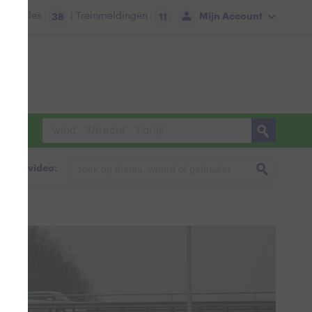
tie:
Files
| Treinmeldingen
Mijn Account
38
11
foto & video: