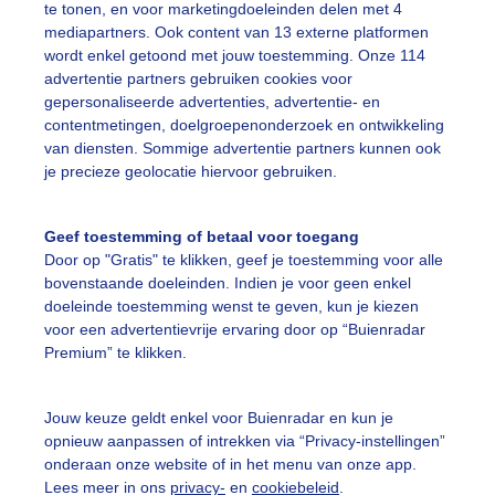
te tonen, en voor marketingdoeleinden delen met 4
mediapartners. Ook content van 13 externe platformen
etser
Koud
Dikkejas
wordt enkel getoond met jouw toestemming. Onze 114
advertentie partners gebruiken cookies voor
gepersonaliseerde advertenties, advertentie- en
ekijk slideshow
contentmetingen, doelgroepenonderzoek en ontwikkeling
van diensten. Sommige advertentie partners kunnen ook
je precieze geolocatie hiervoor gebruiken.
Geef toestemming of betaal voor toegang
Door op "Gratis" te klikken, geef je toestemming voor alle
Een moment geduld
bovenstaande doeleinden. Indien je voor geen enkel
doeleinde toestemming wenst te geven, kun je kiezen
voor een advertentievrije ervaring door op “Buienradar
Premium” te klikken.
uienradar
Mijn weer
Jouw keuze geldt enkel voor Buienradar en kun je
fsgegevens
De Bilt
opnieuw aanpassen of intrekken via “Privacy-instellingen”
stelde vragen
onderaan onze website of in het menu van onze app.
Lees meer in ons
privacy-
en
cookiebeleid
.
t