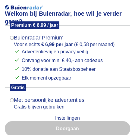
Welkom bij Buienradar, hoe wil je verder
gaan?
Premium € 6,99 / jaar
Mogen we je locatie gebruiken voor het
Grijs wandelweer
weer?
Buienradar Premium
Voor slechts
€ 6,99 per jaar
(€ 0,58 per maand)
Advertentievrij en privacy veilig
Ontvang voor min. € 40,- aan cadeaus
Indien je hier nog geen akkoord op hebt gegeven,
verschijnt er zo een pop-up uit je browser waarin
10% donatie aan Staatsbosbeheer
deze toestemming gevraagd wordt.
Elk moment opzegbaar
Gratis
Is goed, toon de popup
Met persoonlijke advertenties
Gratis blijven gebruiken
Droog grijs en guur wandelweer maar de hond moet
Instellingen
uit.
Nu niet, misschien later
Doorgaan
Door: Toon Boons
Gemaakt: 29-01-2026, 26x bekeken
Gebruik je Safari en wil je niet elke dag deze pop-up zien?