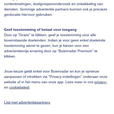
Over Buienradar
contentmetingen, doelgroepenonderzoek en ontwikkeling van
diensten. Sommige advertentie partners kunnen ook je precieze
geolocatie hiervoor gebruiken.
Bedrijfsgegevens
Veelgestelde vragen
Geef toestemming of betaal voor toegang
Door op "Gratis" te klikken, geef je toestemming voor alle
Contact
bovenstaande doeleinden. Indien je voor geen enkel doeleinde
Toegankelijkheid
toestemming wenst te geven, kun je kiezen voor een
advertentievrije ervaring door op “Buienradar Premium” te
Gebruikersvoorwaarden
klikken.
Adverteren
Buienradar Team
Jouw keuze geldt enkel voor Buienradar en kun je opnieuw
aanpassen of intrekken via “Privacy-instellingen” onderaan onze
Privacy beleid
website of in het menu van onze app. Lees meer in ons
privacy-
en
cookiebeleid
.
Cookie beleid
Privacy instellingen
Lijst met advertentiepartners
Gratis weerdata