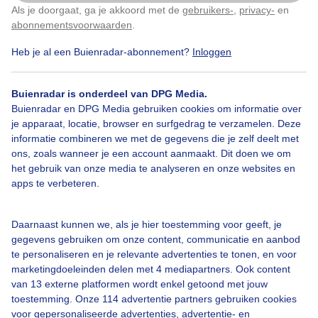
Als je doorgaat, ga je akkoord met de
gebruikers-
,
privacy-
en
Klik
hier
om dit aan te passen
abonnementsvoorwaarden
.
Heb je al een Buienradar-abonnement?
Inloggen
Honduitlaten
Grijsbewolkt
Guur
Buienradar is onderdeel van DPG Media.
Buienradar en DPG Media gebruiken cookies om informatie over
je apparaat, locatie, browser en surfgedrag te verzamelen. Deze
Bekijk slideshow
informatie combineren we met de gegevens die je zelf deelt met
ons, zoals wanneer je een account aanmaakt. Dit doen we om
het gebruik van onze media te analyseren en onze websites en
apps te verbeteren.
Een moment geduld aub...
Daarnaast kunnen we, als je hier toestemming voor geeft, je
gegevens gebruiken om onze content, communicatie en aanbod
te personaliseren en je relevante advertenties te tonen, en voor
marketingdoeleinden delen met 4 mediapartners. Ook content
van 13 externe platformen wordt enkel getoond met jouw
toestemming. Onze 114 advertentie partners gebruiken cookies
voor gepersonaliseerde advertenties, advertentie- en