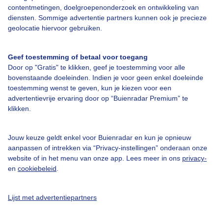
contentmetingen, doelgroepenonderzoek en ontwikkeling van
Een moment geduld aub...
diensten. Sommige advertentie partners kunnen ook je precieze
geolocatie hiervoor gebruiken.
Geef toestemming of betaal voor toegang
Door op "Gratis" te klikken, geef je toestemming voor alle
bovenstaande doeleinden. Indien je voor geen enkel doeleinde
Over Buienradar
toestemming wenst te geven, kun je kiezen voor een
advertentievrije ervaring door op “Buienradar Premium” te
klikken.
Bedrijfsgegevens
Veelgestelde vragen
Jouw keuze geldt enkel voor Buienradar en kun je opnieuw
aanpassen of intrekken via “Privacy-instellingen” onderaan onze
Contact
website of in het menu van onze app. Lees meer in ons
privacy-
Toegankelijkheid
en
cookiebeleid
.
Gebruikersvoorwaarden
Lijst met advertentiepartners
Adverteren
Buienradar Team