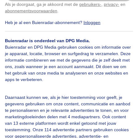
vacht, dus een echte winterjas en zo hebben nergens
Als je doorgaat, ga je akkoord met de
gebruikers-
,
privacy-
en
Klik
hier
om dit aan te passen
last van. Ook in hun nesten, waar nu broedzorg is van
abonnementsvoorwaarden
.
"t vrouwtje, kruipen de dieren, jong en oud, heel dicht
bij elkaar om warm te blijven. In onze tuin, na een
Heb je al een Buienradar-abonnement?
Inloggen
hapje (bijvoeren) een lekker slokje ontdooid water!
Buienradar is onderdeel van DPG Media.
Door: Elly van Niekerk
Gemaakt: 28-01-2026, 244x bekeken
Buienradar en DPG Media gebruiken cookies om informatie over
je apparaat, locatie, browser en surfgedrag te verzamelen. Deze
informatie combineren we met de gegevens die je zelf deelt met
ons, zoals wanneer je een account aanmaakt. Dit doen we om
2
het gebruik van onze media te analyseren en onze websites en
Grijzeguredag
Eekhoorns
Wolken
apps te verbeteren.
Daarnaast kunnen we, als je hier toestemming voor geeft, je
Bekijk slideshow
gegevens gebruiken om onze content, communicatie en aanbod
te personaliseren en je relevante advertenties te tonen, en voor
marketingdoeleinden delen met 4 mediapartners. Ook content
van 13 externe platformen wordt enkel getoond met jouw
toestemming. Onze 114 advertentie partners gebruiken cookies
voor gepersonaliseerde advertenties, advertentie- en