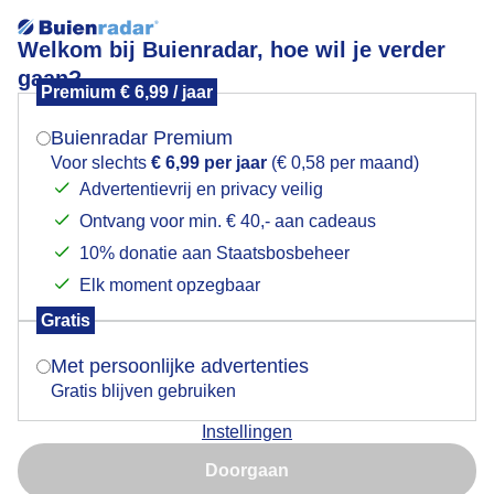
Welkom bij Buienradar, hoe wil je verder
gaan?
Premium € 6,99 / jaar
Mogen we je locatie gebruiken voor het
Lees meer.
weer?
Buienradar Premium
Temperatuur net boven nul/eekhoorn geen last van
Voor slechts
€ 6,99 per jaar
(€ 0,58 per maand)
met dikkere winterjas nu!
Advertentievrij en privacy veilig
Ontvang voor min. € 40,- aan cadeaus
Indien je hier nog geen akkoord op hebt gegeven,
verschijnt er zo een pop-up uit je browser waarin
10% donatie aan Staatsbosbeheer
deze toestemming gevraagd wordt.
Elk moment opzegbaar
Gratis
Is goed, toon de popup
Met persoonlijke advertenties
Gratis blijven gebruiken
Instellingen
Nu niet, misschien later
Doorgaan
In een koude winter krijgen deze beestje een dikkere
Gebruik je Safari en wil je niet elke dag deze pop-up zien?