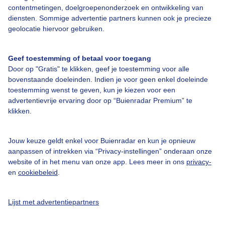
Over Buienradar
contentmetingen, doelgroepenonderzoek en ontwikkeling van
diensten. Sommige advertentie partners kunnen ook je precieze
geolocatie hiervoor gebruiken.
Bedrijfsgegevens
Veelgestelde vragen
Geef toestemming of betaal voor toegang
Door op "Gratis" te klikken, geef je toestemming voor alle
Contact
bovenstaande doeleinden. Indien je voor geen enkel doeleinde
Toegankelijkheid
toestemming wenst te geven, kun je kiezen voor een
advertentievrije ervaring door op “Buienradar Premium” te
Gebruikersvoorwaarden
klikken.
Adverteren
Buienradar Team
Jouw keuze geldt enkel voor Buienradar en kun je opnieuw
aanpassen of intrekken via “Privacy-instellingen” onderaan onze
Privacy beleid
website of in het menu van onze app. Lees meer in ons
privacy-
en
cookiebeleid
.
Cookie beleid
Privacy instellingen
Lijst met advertentiepartners
Gratis weerdata