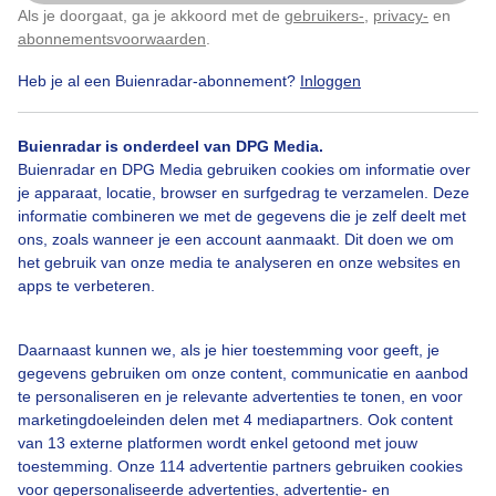
Als je doorgaat, ga je akkoord met de
gebruikers-
,
privacy-
en
Klik
hier
om dit aan te passen
abonnementsvoorwaarden
.
Heb je al een Buienradar-abonnement?
Inloggen
Waterspiegeling
Ijslaagje
Koud
Buienradar is onderdeel van DPG Media.
Buienradar en DPG Media gebruiken cookies om informatie over
je apparaat, locatie, browser en surfgedrag te verzamelen. Deze
Bekijk slideshow
informatie combineren we met de gegevens die je zelf deelt met
ons, zoals wanneer je een account aanmaakt. Dit doen we om
het gebruik van onze media te analyseren en onze websites en
apps te verbeteren.
Een moment geduld aub...
Daarnaast kunnen we, als je hier toestemming voor geeft, je
gegevens gebruiken om onze content, communicatie en aanbod
te personaliseren en je relevante advertenties te tonen, en voor
marketingdoeleinden delen met 4 mediapartners. Ook content
van 13 externe platformen wordt enkel getoond met jouw
toestemming. Onze 114 advertentie partners gebruiken cookies
voor gepersonaliseerde advertenties, advertentie- en