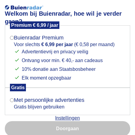
Welkom bij Buienradar, hoe wil je verder
gaan?
Premium € 6,99 / jaar
Mogen we je locatie gebruiken voor het
Grijs en koud
weer?
Buienradar Premium
Voor slechts
€ 6,99 per jaar
(€ 0,58 per maand)
Advertentievrij en privacy veilig
Ontvang voor min. € 40,- aan cadeaus
Indien je hier nog geen akkoord op hebt gegeven,
verschijnt er zo een pop-up uit je browser waarin
10% donatie aan Staatsbosbeheer
deze toestemming gevraagd wordt.
Elk moment opzegbaar
Gratis
Is goed, toon de popup
Met persoonlijke advertenties
Gratis blijven gebruiken
Waterspiegel op grijze koude dag met ijs op achterste
Instellingen
gedeelte van de waterplas
Nu niet, misschien later
Doorgaan
Door: Toon Boons
Gemaakt: 27-01-2026, 47x bekeken
Gebruik je Safari en wil je niet elke dag deze pop-up zien?