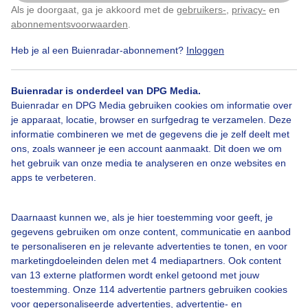
Als je doorgaat, ga je akkoord met de
gebruikers-
,
privacy-
en
Klik
hier
om dit aan te passen
abonnementsvoorwaarden
.
Heb je al een Buienradar-abonnement?
Inloggen
Grijze
Lucht
Winter
Buienradar is onderdeel van DPG Media.
Buienradar en DPG Media gebruiken cookies om informatie over
Bekijk slideshow
je apparaat, locatie, browser en surfgedrag te verzamelen. Deze
informatie combineren we met de gegevens die je zelf deelt met
ons, zoals wanneer je een account aanmaakt. Dit doen we om
het gebruik van onze media te analyseren en onze websites en
apps te verbeteren.
Een moment geduld aub...
Daarnaast kunnen we, als je hier toestemming voor geeft, je
gegevens gebruiken om onze content, communicatie en aanbod
te personaliseren en je relevante advertenties te tonen, en voor
marketingdoeleinden delen met 4 mediapartners. Ook content
van 13 externe platformen wordt enkel getoond met jouw
toestemming. Onze 114 advertentie partners gebruiken cookies
voor gepersonaliseerde advertenties, advertentie- en
Over Buienradar