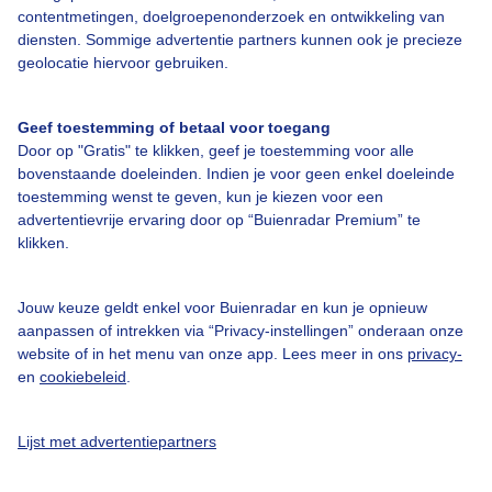
contentmetingen, doelgroepenonderzoek en ontwikkeling van
diensten. Sommige advertentie partners kunnen ook je precieze
Bedrijfsgegevens
geolocatie hiervoor gebruiken.
Veelgestelde vragen
Geef toestemming of betaal voor toegang
Contact
Door op "Gratis" te klikken, geef je toestemming voor alle
Toegankelijkheid
bovenstaande doeleinden. Indien je voor geen enkel doeleinde
toestemming wenst te geven, kun je kiezen voor een
Gebruikersvoorwaarden
advertentievrije ervaring door op “Buienradar Premium” te
klikken.
Adverteren
Buienradar Team
Jouw keuze geldt enkel voor Buienradar en kun je opnieuw
Privacy beleid
aanpassen of intrekken via “Privacy-instellingen” onderaan onze
website of in het menu van onze app. Lees meer in ons
privacy-
Cookie beleid
en
cookiebeleid
.
Privacy instellingen
Gratis weerdata
Lijst met advertentiepartners
@BuienradarNL