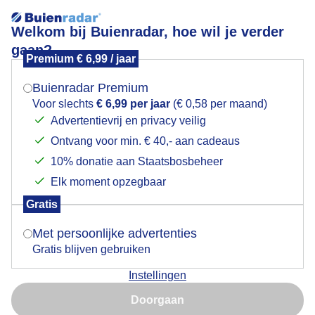
Welkom bij Buienradar, hoe wil je verder
gaan?
Premium € 6,99 / jaar
Mogen we je locatie gebruiken voor het
Vanmorgen een koude grijze start.
weer?
Buienradar Premium
Voor slechts
€ 6,99 per jaar
(€ 0,58 per maand)
Advertentievrij en privacy veilig
Ontvang voor min. € 40,- aan cadeaus
Indien je hier nog geen akkoord op hebt gegeven,
verschijnt er zo een pop-up uit je browser waarin
10% donatie aan Staatsbosbeheer
deze toestemming gevraagd wordt.
Elk moment opzegbaar
Gratis
Is goed, toon de popup
Met persoonlijke advertenties
Gratis blijven gebruiken
Maandag grijs en koud.
Instellingen
Nu niet, misschien later
Door: Roos Vaessen
Gemaakt: 26-01-2026, 34x bekeken
Doorgaan
Gebruik je Safari en wil je niet elke dag deze pop-up zien?