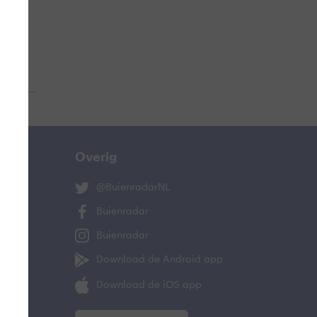
 aub...
Overig
@BuienradarNL
Buienradar
Buienradar
Download de Android app
Download de iOS app