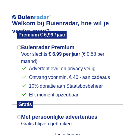
Reisinforma
wijd
Foto en video
Weerzine
Welkom bij Buienradar, hoe wil je
verder gaan?
Premium € 6,99 / jaar
Zoeken in 
Buienradar Premium
Voor slechts
€ 6,99 per jaar
(€ 0,58 per
anzen aan Wilhelminakanaal
maand)
Mogen we je locatie gebruiken voor
Advertentievrij en privacy veilig
het weer?
Ontvang voor min. € 40,- aan cadeaus
10% donatie aan Staatsbosbeheer
Elk moment opzegbaar
Indien je hier nog geen akkoord op hebt
Gratis
gegeven, verschijnt er zo een pop-up uit
je browser waarin deze toestemming
Met persoonlijke advertenties
gevraagd wordt.
Gratis blijven gebruiken
Instellingen