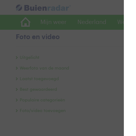
Mijn weer
Nederland
Wereld
Foto en video
G
Uitgelicht
Weerfoto van de maand
Laatst toegevoegd
Best gewaardeerd
Populaire categorieën
Foto/video toevoegen