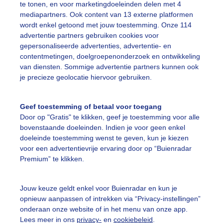
te tonen, en voor marketingdoeleinden delen met 4
mediapartners. Ook content van 13 externe platformen
wordt enkel getoond met jouw toestemming. Onze 114
advertentie partners gebruiken cookies voor
gepersonaliseerde advertenties, advertentie- en
contentmetingen, doelgroepenonderzoek en ontwikkeling
Een moment geduld
van diensten. Sommige advertentie partners kunnen ook
je precieze geolocatie hiervoor gebruiken.
Geef toestemming of betaal voor toegang
uienradar
Mijn weer
Door op "Gratis" te klikken, geef je toestemming voor alle
bovenstaande doeleinden. Indien je voor geen enkel
fsgegevens
De Bilt
doeleinde toestemming wenst te geven, kun je kiezen
voor een advertentievrije ervaring door op “Buienradar
stelde vragen
Premium” te klikken.
t
elijkheid
Jouw keuze geldt enkel voor Buienradar en kun je
opnieuw aanpassen of intrekken via “Privacy-instellingen”
kersvoorwaarden
onderaan onze website of in het menu van onze app.
eren
Lees meer in ons
privacy-
en
cookiebeleid
.