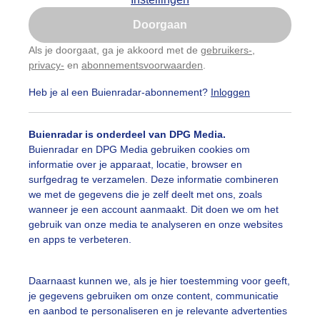
Is goed, toon de popup
Doorgaan
Nu niet, misschien later
Als je doorgaat, ga je akkoord met de
gebruikers-
,
privacy-
en
abonnementsvoorwaarden
.
Gebruik je Safari en wil je niet elke dag deze pop-up
zien?
Heb je al een Buienradar-abonnement?
Inloggen
Klik
hier
om dit aan te passen
Buienradar is onderdeel van DPG Media.
Buienradar en DPG Media gebruiken cookies om
informatie over je apparaat, locatie, browser en
surfgedrag te verzamelen. Deze informatie combineren
ierbewolking die in de middag dikker wordt maar er blijft
we met de gegevens die je zelf deelt met ons, zoals
wanneer je een account aanmaakt. Dit doen we om het
r: Toon Boons
Gemaakt: 22-01-2026, 61x bekeken
gebruik van onze media te analyseren en onze websites
en apps te verbeteren.
luierbewolking
Deelszonnig
Wilhelminakanaal
Daarnaast kunnen we, als je hier toestemming voor geeft,
je gegevens gebruiken om onze content, communicatie
en aanbod te personaliseren en je relevante advertenties
ekijk slideshow