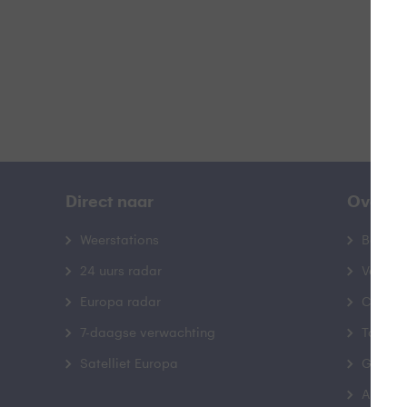
Direct naar
Over B
Weerstations
Bedrij
24 uurs radar
Veelge
Europa radar
Contac
7-daagse verwachting
Toegank
Satelliet Europa
Gebrui
Advert