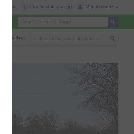
tie:
Files
| Treinmeldingen
Mijn Account
0
10
foto & video: