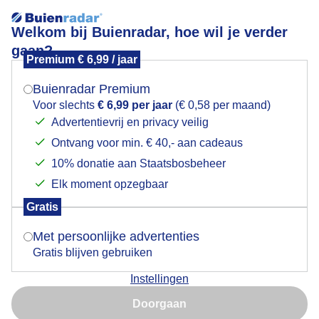
Welkom bij Buienradar, hoe wil je verder
gaan?
Premium € 6,99 / jaar
Mogen we je locatie gebruiken voor het
ZONSONDERGANG
weer?
Buienradar Premium
Voor slechts
€ 6,99 per jaar
(€ 0,58 per maand)
Advertentievrij en privacy veilig
Ontvang voor min. € 40,- aan cadeaus
Indien je hier nog geen akkoord op hebt gegeven,
verschijnt er zo een pop-up uit je browser waarin
10% donatie aan Staatsbosbeheer
deze toestemming gevraagd wordt.
Elk moment opzegbaar
Gratis
Is goed, toon de popup
Met persoonlijke advertenties
Gratis blijven gebruiken
Wolkenbanden belemmeren het zicht van de
Instellingen
ondergaande Zon, frisse wind
Nu niet, misschien later
Doorgaan
Door: Nellie Bartels
Gemaakt: 21-01-2026, 31x bekeken
Gebruik je Safari en wil je niet elke dag deze pop-up zien?