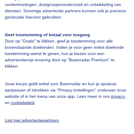
contentmetingen, doelgroepenonderzoek en ontwikkeling van
Over Buienradar
diensten. Sommige advertentie partners kunnen ook je precieze
geolocatie hiervoor gebruiken.
Bedrijfsgegevens
Veelgestelde vragen
Geef toestemming of betaal voor toegang
Door op "Gratis" te klikken, geef je toestemming voor alle
Contact
bovenstaande doeleinden. Indien je voor geen enkel doeleinde
Toegankelijkheid
toestemming wenst te geven, kun je kiezen voor een
advertentievrije ervaring door op “Buienradar Premium” te
Gebruikersvoorwaarden
klikken.
Adverteren
Buienradar Team
Jouw keuze geldt enkel voor Buienradar en kun je opnieuw
aanpassen of intrekken via “Privacy-instellingen” onderaan onze
Privacy beleid
website of in het menu van onze app. Lees meer in ons
privacy-
en
cookiebeleid
.
Cookie beleid
Privacy instellingen
Lijst met advertentiepartners
Gratis weerdata