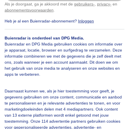
Als je doorgaat, ga je akkoord met de
gebruikers-
,
privacy-
en
Klik
hier
om dit aan te passen
abonnementsvoorwaarden
.
Heb je al een Buienradar-abonnement?
Inloggen
Wolken
Wind
Zonsondergang
Buienradar is onderdeel van DPG Media.
Buienradar en DPG Media gebruiken cookies om informatie over
je apparaat, locatie, browser en surfgedrag te verzamelen. Deze
Bekijk slideshow
informatie combineren we met de gegevens die je zelf deelt met
ons, zoals wanneer je een account aanmaakt. Dit doen we om
het gebruik van onze media te analyseren en onze websites en
apps te verbeteren.
Een moment geduld aub...
Daarnaast kunnen we, als je hier toestemming voor geeft, je
gegevens gebruiken om onze content, communicatie en aanbod
te personaliseren en je relevante advertenties te tonen, en voor
marketingdoeleinden delen met 4 mediapartners. Ook content
van 13 externe platformen wordt enkel getoond met jouw
toestemming. Onze 114 advertentie partners gebruiken cookies
voor gepersonaliseerde advertenties, advertentie- en