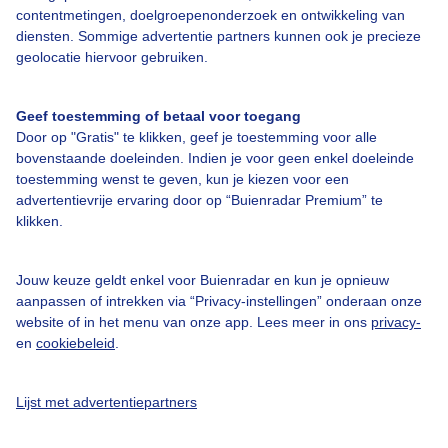
contentmetingen, doelgroepenonderzoek en ontwikkeling van
Veelgestelde vragen
diensten. Sommige advertentie partners kunnen ook je precieze
Contact
geolocatie hiervoor gebruiken.
Toegankelijkheid
Geef toestemming of betaal voor toegang
Gebruikersvoorwaarden
Door op "Gratis" te klikken, geef je toestemming voor alle
Adverteren
bovenstaande doeleinden. Indien je voor geen enkel doeleinde
toestemming wenst te geven, kun je kiezen voor een
Buienradar Team
advertentievrije ervaring door op “Buienradar Premium” te
klikken.
Privacy beleid
Cookie beleid
Jouw keuze geldt enkel voor Buienradar en kun je opnieuw
Privacy instellingen
aanpassen of intrekken via “Privacy-instellingen” onderaan onze
website of in het menu van onze app. Lees meer in ons
privacy-
Gratis weerdata
en
cookiebeleid
.
@BuienradarNL
Lijst met advertentiepartners
Buienradar
Buienradar