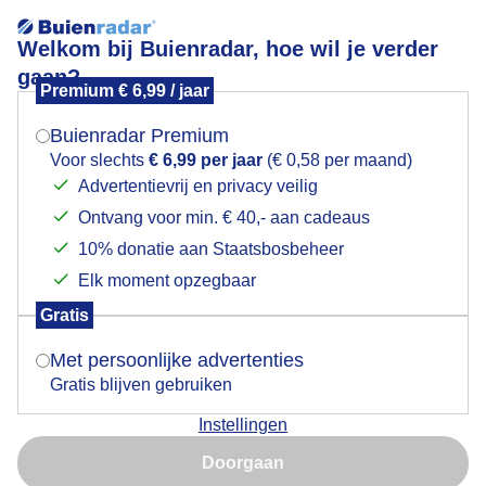
Welkom bij Buienradar, hoe wil je verder
gaan?
Premium € 6,99 / jaar
Mogen we je locatie gebruiken voor het
Vriendelijke bewolking en frisse wind
weer?
Buienradar Premium
Voor slechts
€ 6,99 per jaar
(€ 0,58 per maand)
Advertentievrij en privacy veilig
Ontvang voor min. € 40,- aan cadeaus
Indien je hier nog geen akkoord op hebt gegeven,
verschijnt er zo een pop-up uit je browser waarin
10% donatie aan Staatsbosbeheer
deze toestemming gevraagd wordt.
Elk moment opzegbaar
Gratis
Is goed, toon de popup
Met persoonlijke advertenties
Gratis blijven gebruiken
Instellingen
Nu niet, misschien later
Door: Astrid Wiessner Hoog
Gemaakt: 21-01-2026, 34x bekeken
Doorgaan
Gebruik je Safari en wil je niet elke dag deze pop-up zien?