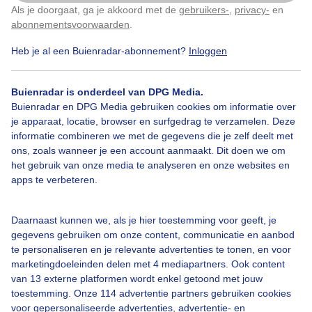
Als je doorgaat, ga je akkoord met de
gebruikers-
,
privacy-
en
Klik
hier
om dit aan te passen
abonnementsvoorwaarden
.
Heb je al een Buienradar-abonnement?
Inloggen
Bekijk slideshow
Buienradar is onderdeel van DPG Media.
Buienradar en DPG Media gebruiken cookies om informatie over
je apparaat, locatie, browser en surfgedrag te verzamelen. Deze
informatie combineren we met de gegevens die je zelf deelt met
ons, zoals wanneer je een account aanmaakt. Dit doen we om
Een moment geduld aub...
het gebruik van onze media te analyseren en onze websites en
apps te verbeteren.
Daarnaast kunnen we, als je hier toestemming voor geeft, je
gegevens gebruiken om onze content, communicatie en aanbod
te personaliseren en je relevante advertenties te tonen, en voor
Over Buienradar
marketingdoeleinden delen met 4 mediapartners. Ook content
van 13 externe platformen wordt enkel getoond met jouw
toestemming. Onze 114 advertentie partners gebruiken cookies
Bedrijfsgegevens
voor gepersonaliseerde advertenties, advertentie- en