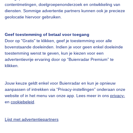
contentmetingen, doelgroepenonderzoek en ontwikkeling van
Veelgestelde vragen
diensten. Sommige advertentie partners kunnen ook je precieze
Contact
geolocatie hiervoor gebruiken.
Toegankelijkheid
Geef toestemming of betaal voor toegang
Gebruikersvoorwaarden
Door op "Gratis" te klikken, geef je toestemming voor alle
Adverteren
bovenstaande doeleinden. Indien je voor geen enkel doeleinde
toestemming wenst te geven, kun je kiezen voor een
Buienradar Team
advertentievrije ervaring door op “Buienradar Premium” te
klikken.
Privacy beleid
Cookie beleid
Jouw keuze geldt enkel voor Buienradar en kun je opnieuw
Privacy instellingen
aanpassen of intrekken via “Privacy-instellingen” onderaan onze
website of in het menu van onze app. Lees meer in ons
privacy-
Gratis weerdata
en
cookiebeleid
.
@BuienradarNL
Lijst met advertentiepartners
Buienradar
Buienradar