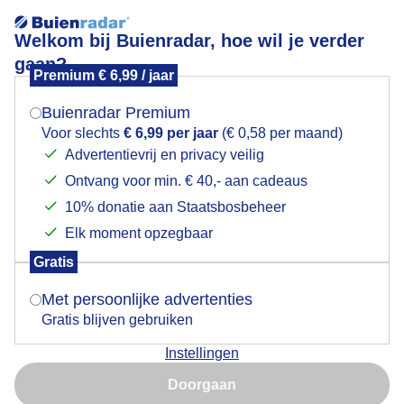
Welkom bij Buienradar, hoe wil je verder
gaan?
Premium € 6,99 / jaar
Mogen we je locatie gebruiken voor het
Streepje aan de horizon zonsopgang
weer?
Buienradar Premium
Voor slechts
€ 6,99 per jaar
(€ 0,58 per maand)
Advertentievrij en privacy veilig
Ontvang voor min. € 40,- aan cadeaus
Indien je hier nog geen akkoord op hebt gegeven,
verschijnt er zo een pop-up uit je browser waarin
10% donatie aan Staatsbosbeheer
deze toestemming gevraagd wordt.
Elk moment opzegbaar
Gratis
Is goed, toon de popup
Met persoonlijke advertenties
Gratis blijven gebruiken
Instellingen
Nu niet, misschien later
Door: Jolanda Bakker
Gemaakt: 21-01-2026, 51x bekeken
Doorgaan
Gebruik je Safari en wil je niet elke dag deze pop-up zien?