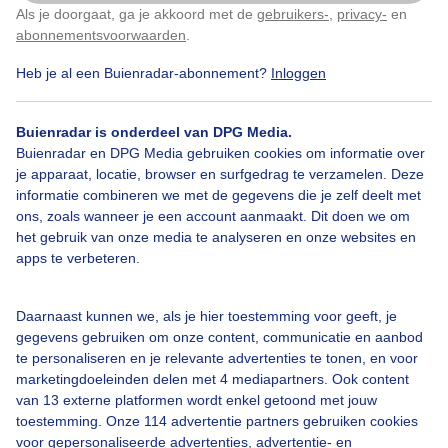
Als je doorgaat, ga je akkoord met de
gebruikers-
,
privacy-
en
Klik
hier
om dit aan te passen
abonnementsvoorwaarden
.
Heb je al een Buienradar-abonnement?
Inloggen
Bekijk slideshow
Buienradar is onderdeel van DPG Media.
Buienradar en DPG Media gebruiken cookies om informatie over
je apparaat, locatie, browser en surfgedrag te verzamelen. Deze
informatie combineren we met de gegevens die je zelf deelt met
ons, zoals wanneer je een account aanmaakt. Dit doen we om
Een moment geduld aub...
het gebruik van onze media te analyseren en onze websites en
apps te verbeteren.
Daarnaast kunnen we, als je hier toestemming voor geeft, je
gegevens gebruiken om onze content, communicatie en aanbod
te personaliseren en je relevante advertenties te tonen, en voor
Over Buienradar
marketingdoeleinden delen met 4 mediapartners. Ook content
van 13 externe platformen wordt enkel getoond met jouw
toestemming. Onze 114 advertentie partners gebruiken cookies
Bedrijfsgegevens
voor gepersonaliseerde advertenties, advertentie- en