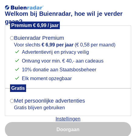
Welkom bij Buienradar, hoe wil je verder
gaan?
Premium € 6,99 / jaar
Mogen we je locatie gebruiken voor het
Gesluierd en heiig bij zonsopkomst
weer?
Buienradar Premium
Voor slechts
€ 6,99 per jaar
(€ 0,58 per maand)
Advertentievrij en privacy veilig
Ontvang voor min. € 40,- aan cadeaus
Indien je hier nog geen akkoord op hebt gegeven,
verschijnt er zo een pop-up uit je browser waarin
10% donatie aan Staatsbosbeheer
deze toestemming gevraagd wordt.
Elk moment opzegbaar
Gratis
Is goed, toon de popup
Met persoonlijke advertenties
Gratis blijven gebruiken
Zonsokomst met lichte mist
Instellingen
Nu niet, misschien later
Door: Martha kivits
Gemaakt: 20-01-2026, 35x bekeken
Doorgaan
Gebruik je Safari en wil je niet elke dag deze pop-up zien?