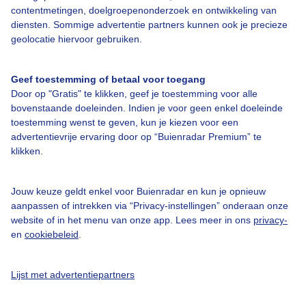
contentmetingen, doelgroepenonderzoek en ontwikkeling van
diensten. Sommige advertentie partners kunnen ook je precieze
Bedrijfsgegevens
geolocatie hiervoor gebruiken.
Veelgestelde vragen
Geef toestemming of betaal voor toegang
Contact
Door op "Gratis" te klikken, geef je toestemming voor alle
Toegankelijkheid
bovenstaande doeleinden. Indien je voor geen enkel doeleinde
toestemming wenst te geven, kun je kiezen voor een
Gebruikersvoorwaarden
advertentievrije ervaring door op “Buienradar Premium” te
klikken.
Adverteren
Buienradar Team
Jouw keuze geldt enkel voor Buienradar en kun je opnieuw
Privacy beleid
aanpassen of intrekken via “Privacy-instellingen” onderaan onze
website of in het menu van onze app. Lees meer in ons
privacy-
Cookie beleid
en
cookiebeleid
.
Privacy instellingen
Gratis weerdata
Lijst met advertentiepartners
@BuienradarNL