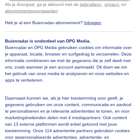
Als je doorgaat, ga je akkoord met de
gebruikers-
,
privacy-
en
Klik
hier
om dit aan te passen
abonnementsvoorwaarden
.
Heb je al een Buienradar-abonnement?
Inloggen
Gesluierd
Zonsopkomst
Buienradar is onderdeel van DPG Media.
Buienradar en DPG Media gebruiken cookies om informatie over
Bekijk slideshow
je apparaat, locatie, browser en surfgedrag te verzamelen. Deze
informatie combineren we met de gegevens die je zelf deelt met
ons, zoals wanneer je een account aanmaakt. Dit doen we om
het gebruik van onze media te analyseren en onze websites en
apps te verbeteren.
Een moment geduld aub...
Daarnaast kunnen we, als je hier toestemming voor geeft, je
gegevens gebruiken om onze content, communicatie en aanbod
te personaliseren en je relevante advertenties te tonen, en voor
marketingdoeleinden delen met 4 mediapartners. Ook content
van 13 externe platformen wordt enkel getoond met jouw
toestemming. Onze 114 advertentie partners gebruiken cookies
voor gepersonaliseerde advertenties, advertentie- en
Over Buienradar