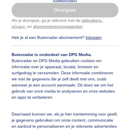
Is goed, toon de popup
Doorgaan
Nu niet, misschien later
Als je doorgaat, ga je akkoord met de
gebruikers-
,
privacy-
en
abonnementsvoorwaarden
.
Gebruik je Safari en wil je niet elke dag deze pop-up
zien?
Heb je al een Buienradar-abonnement?
Inloggen
Klik
hier
om dit aan te passen
Buienradar is onderdeel van DPG Media.
Buienradar en DPG Media gebruiken cookies om
informatie over je apparaat, locatie, browser en
surfgedrag te verzamelen. Deze informatie combineren
we met de gegevens die je zelf deelt met ons, zoals
wanneer je een account aanmaakt. Dit doen we om het
gebruik van onze media te analyseren en onze websites
 is fris hoor langs de Oosterschelde bij Kats, Zeeland
en apps te verbeteren.
r: Geeske Harkema
Gemaakt: 19-01-2026, 209x bekeken
Daarnaast kunnen we, als je hier toestemming voor geeft,
je gegevens gebruiken om onze content, communicatie
evelig
Winter
Zonsopkomst
en aanbod te personaliseren en je relevante advertenties