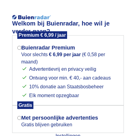
Reisinforma
Lees meer.
Welkom bij Buienradar, hoe wil je
verder gaan?
Premium € 6,99 / jaar
wijd
Foto en video
Weerzine
Buienradar Premium
Zoeken in 
Voor slechts
€ 6,99 per jaar
(€ 0,58 per
maand)
Mogen we je locatie gebruiken voor
onsopkomst met wat nevel en wolken
Advertentievrij en privacy veilig
het weer?
Ontvang voor min. € 40,- aan cadeaus
10% donatie aan Staatsbosbeheer
Elk moment opzegbaar
Indien je hier nog geen akkoord op hebt
Gratis
gegeven, verschijnt er zo een pop-up uit
je browser waarin deze toestemming
Met persoonlijke advertenties
gevraagd wordt.
Gratis blijven gebruiken
Instellingen