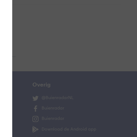
 aub...
Overig
@BuienradarNL
Buienradar
Buienradar
Download de Android app