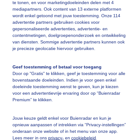
te tonen, en voor marketingdoeleinden delen met 4
mediapartners. Ook content van 13 externe platformen
ekijk slideshow
wordt enkel getoond met jouw toestemming. Onze 114
advertentie partners gebruiken cookies voor
gepersonaliseerde advertenties, advertentie- en
contentmetingen, doelgroepenonderzoek en ontwikkeling
van diensten. Sommige advertentie partners kunnen ook
je precieze geolocatie hiervoor gebruiken.
Een moment geduld
Geef toestemming of betaal voor toegang
Door op "Gratis" te klikken, geef je toestemming voor alle
bovenstaande doeleinden. Indien je voor geen enkel
uienradar
Mijn weer
doeleinde toestemming wenst te geven, kun je kiezen
voor een advertentievrije ervaring door op “Buienradar
Premium” te klikken.
fsgegevens
De Bilt
stelde vragen
Jouw keuze geldt enkel voor Buienradar en kun je
t
opnieuw aanpassen of intrekken via “Privacy-instellingen”
onderaan onze website of in het menu van onze app.
elijkheid
Lees meer in ons
privacy-
en
cookiebeleid
.