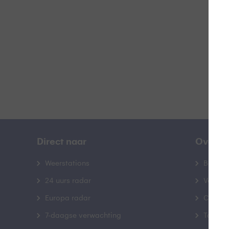
B
Direct naar
Over B
Weerstations
Bedrij
24 uurs radar
Veelge
Europa radar
Contac
7-daagse verwachting
Toegank